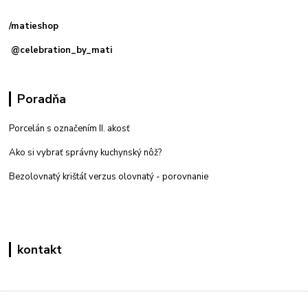
predajňa: Priemyselná 2, 949 01 Nitra
/matieshop
@celebration_by_mati
Poradňa
Porcelán s označením II. akosť
Ako si vybrať správny kuchynský nôž?
Bezolovnatý krištáľ verzus olovnatý -
porovnanie
kontakt
Zákaznícka podpora eshop mati