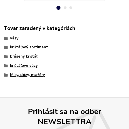
Tovar zaradený v kategóriách
vázy
krištáľový sortiment
brúsený krištáľ
krištáľové vázy
Misy, dózy, etažéry
Prihlásiť sa na odber
NEWSLETTRA