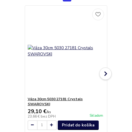
Váza 30cm 5030 27181 Crystals
Váza Ambien
SWAROVSKI
29,10 €
9,30 €
/
ks
/
ks
Skladom
23,66 €
bez DPH
7,56 €
bez D
Pridať do košíka