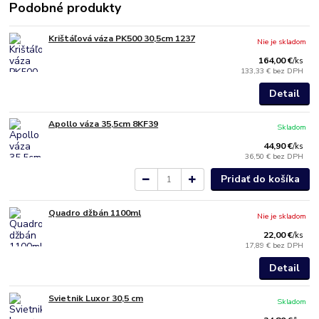
Podobné produkty
Krištáľová váza PK500 30,5cm 1237
Nie je skladom
164,00 €
/
ks
133,33 €
bez DPH
Detail
Apollo váza 35,5cm 8KF39
Skladom
44,90 €
/
ks
36,50 €
bez DPH
Pridať do košíka
Quadro džbán 1100ml
Nie je skladom
22,00 €
/
ks
17,89 €
bez DPH
Detail
Svietnik Luxor 30,5 cm
Skladom