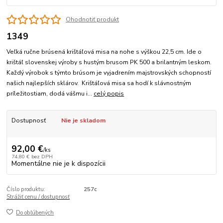
Ohodnotiť produkt
1349
Veľká ručne brúsená krištáľová misa na nohe s výškou 22,5 cm. Ide o
krištáľ slovenskej výroby s hustým brusom PK 500 a brilantným leskom.
Každý výrobok s týmto brúsom je vyjadrením majstrovských schopností
našich najlepších sklárov. Krištáľová misa sa hodí k slávnostným
príležitostiam, dodá vášmu i...
celý popis
Dostupnosť
Nie je skladom
92,00 €
/
ks
74,80 €
bez DPH
Momentálne nie je k dispozícii
Číslo produktu:
257c
Strážiť cenu / dostupnosť
Do obľúbených