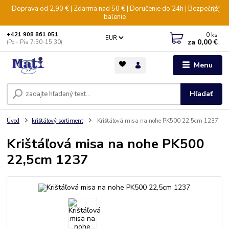
Doprava od 2,90 € | Zdarma nad 50 € | Doručenie do 24h | Bezpečné
balenie
0
ks
+421 908 861 051
EUR
za
0,00 €
(Po - Pia 7:30-15:30)
Menu
Hľadať
Úvod
krištáľový sortiment
Krištáľová misa na nohe PK500 22,5cm 1237
Krištáľová misa na nohe PK500
22,5cm 1237