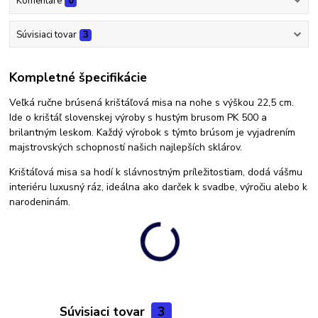
Komentáre
0
Súvisiaci tovar
3
Kompletné špecifikácie
Veľká ručne brúsená krištáľová misa na nohe s výškou 22,5 cm.
Ide o krištáľ slovenskej výroby s hustým brusom PK 500 a
brilantným leskom. Každý výrobok s týmto brúsom je vyjadrením
majstrovských schopností našich najlepších sklárov.
Krištáľová misa sa hodí k slávnostným príležitostiam, dodá vášmu
interiéru luxusný ráz, ideálna ako darček k svadbe, výročiu alebo k
narodeninám.
Súvisiaci tovar
3