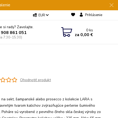
alenie
Prihlásenie
EUR
e si rady? Zavolajte.
0
ks
 908 861 051
za
0,00 €
Pia 7:30-15:30)
Ohodnotiť produkt
 na sekt, šampanské alebo prosecco z kolekcie LARA s
avretým tvarom kalichov zvýrazňujúce perlenie šumivého
. Poháre sú vyrobené z pevného číreho skla českej výroby zo