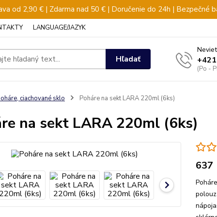
va od 2,90 € | Zdarma nad 50 € | Doručenie do 24h | Bezpečné b
NTAKTY
LANGUAGE/JAZYK
Neviet
Hľadať
+421
(Po - 
oháre, ciachované sklo
Poháre na sekt LARA 220ml (6ks)
re na sekt LARA 220ml (6ks)
637
Poháre
polouz
nápoja