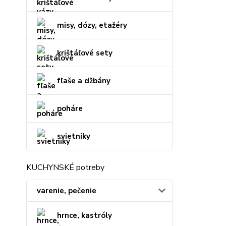
misy, dózy, etažéry
krištáľové sety
fľaše a džbány
poháre
svietniky
KUCHYNSKÉ potreby
varenie, pečenie
hrnce, kastróly