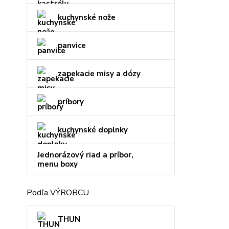
kuchynské nože
panvice
zapekacie misy a dózy
príbory
kuchynské doplnky
Jednorázový riad a príbor,
menu boxy
Podľa VÝROBCU
THUN