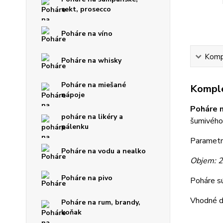
sekt, prosecco
Poháre na víno
Kompl
Poháre na whisky
Poháre na miešané
Komple
nápoje
Poháre 
poháre na likéry a
šumivého
pálenku
Parametr
Poháre na vodu a nealko
Objem: 
Poháre na pivo
Poháre sú
Vhodné d
Poháre na rum, brandy,
koňak