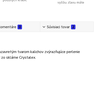
použitých krabíc
vyššiu zľavu máte
omentáre
0
Súvisiaci tovar
2
uzavretým tvarom kalichov zvýrazňujúce perlenie
 zo sklárne Crystalex.