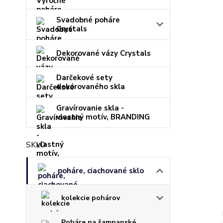
Svadobné poháre
Crystals
Dekorované vázy Crystals
Darčekové sety
dekorovaného skla
Gravírovanie skla -
vlastný motív, BRANDING
SKLO
poháre, ciachované sklo
kolekcie pohárov
Poháre na šampanské,