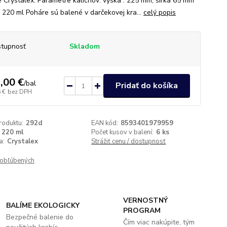
e Crystalex. Parametre kalichov: výška : 225 mm, šírka 65 mm
 220 ml Poháre sú balené v darčekovej kra...
celý popis
tupnosť
Skladom
,00 €
/
bal
Pridať do košíka
 €
bez DPH
roduktu:
292d
EAN kód:
8593401979959
220 ml
Počet kusov v balení:
6 ks
a:
Crystalex
Strážiť cenu / dostupnosť
obľúbených
VERNOSTNÝ
BALÍME EKOLOGICKY
PROGRAM
Bezpečné balenie do
Čím viac nakúpite, tým