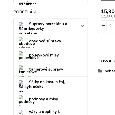
15,90
PORCELÁN
12,93 €
Súpravy porcelánu a
kusovky
obedové súpravy
polievkové misy
Tovar 
tanierové súpravy
pohár
Šálky na kávu a čaj,
hrnčeky
podnosy a misy
vázy a doplnky k