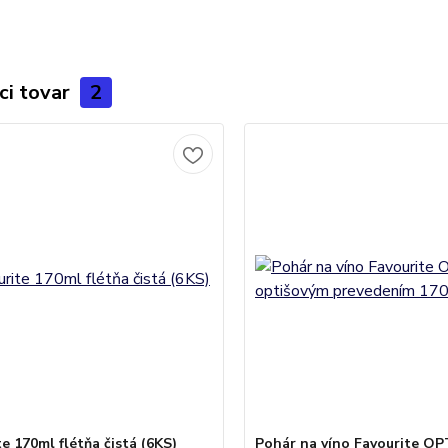
ci tovar
2
e 170ml flétňa čistá (6KS)
Pohár na víno Favourite OP