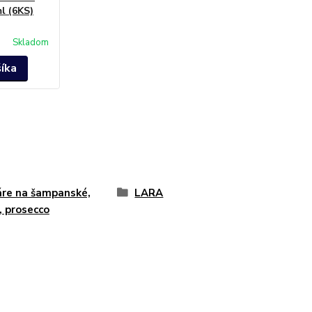
l (6KS)
Skladom
šíka
re na šampanské,
LARA
, prosecco