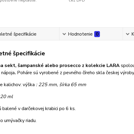
poštovné neplatíte.
cez DPD
etné špecifikácie
Hodnotenie
0
K
tné špecifikácie
na sekt, šampanské alebo prosecco z kolekcie LARA
s
polo
 nápoja
.
Poháre sú vyrobené z pevného číreho skla českej výroby
e kalichov: výška
: 225 mm, šírka
65 mm
220 ml
 balené v darčekovej krabici po 6 ks.
o umývačky riadu.