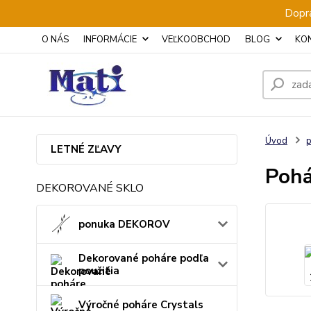
Dopra
O NÁS
INFORMÁCIE
VEĽKOOBCHOD
BLOG
KO
Úvod
p
LETNÉ ZĽAVY
Pohá
DEKOROVANÉ SKLO
ponuka DEKOROV
Dekorované poháre podľa
použitia
Výročné poháre Crystals