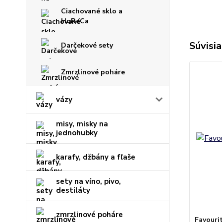
Ciachované sklo a
HoReCa
Súvisia
Darčekové sety
Zmrzlinové poháre
vázy
misy, misky na
jednohubky
karafy, džbány a fľaše
sety na víno, pivo,
destiláty
zmrzlinové poháre
Favourit