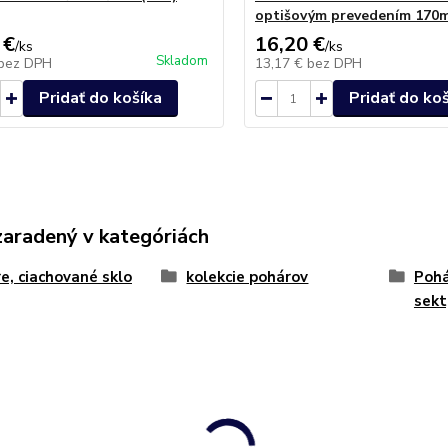
optišovým prevedením 170m
 €
16,20 €
/
ks
/
ks
Skladom
bez DPH
13,17 €
bez DPH
Pridať do košíka
Pridať do ko
zaradený v kategóriách
e, ciachované sklo
kolekcie pohárov
Pohá
sekt