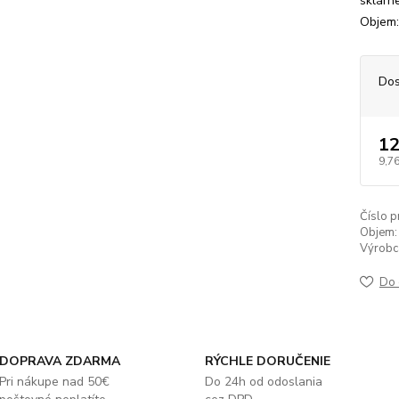
sklárn
Objem:
Dos
12
9,76
Číslo p
Objem:
Výrobc
Do 
DOPRAVA ZDARMA
RÝCHLE DORUČENIE
Pri nákupe nad 50€
Do 24h od odoslania