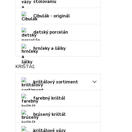
stolovaniu
Cibulák - originál
detský porcelán
hrnčeky a šálky
KRIŠTÁĽ
krištáľový sortiment
farebný krištáľ
brúsený krištáľ
krištáľové vázy