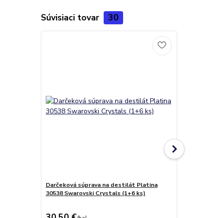
Súvisiaci tovar
30
Darčeková súprava na destilát Platina
Pohár na lik
30538 Swarovski Crystals (1+6 ks)
Crystals (2k
30,50 €
14,30 €