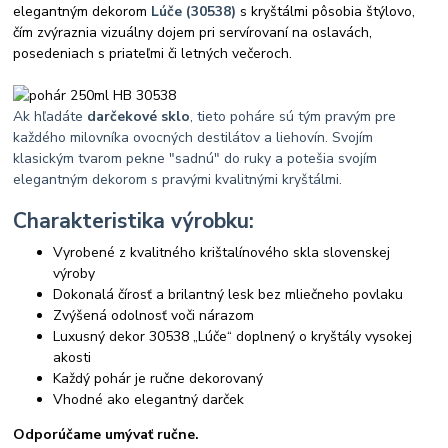
elegantným dekorom
Lúče (30538)
s kryštálmi pôsobia štýlovo,
čím zvýraznia vizuálny dojem pri servírovaní na oslavách,
posedeniach s priateľmi či letných večeroch.
Ak hľadáte
darčekové sklo
, tieto poháre sú tým pravým pre
každého milovníka ovocných destilátov a liehovín. Svojím
klasickým tvarom pekne "sadnú" do ruky a potešia svojím
elegantným dekorom s pravými kvalitnými kryštálmi.
Charakteristika výrobku:
Vyrobené z kvalitného krištalínového skla slovenskej
výroby
Dokonalá čírosť a brilantný lesk bez mliečneho povlaku
Zvýšená odolnosť voči nárazom
Luxusný dekor 30538 „Lúče“ doplnený o kryštály vysokej
akosti
Každý pohár je ručne dekorovaný
Vhodné ako elegantný darček
Odporúčame umývať ručne.