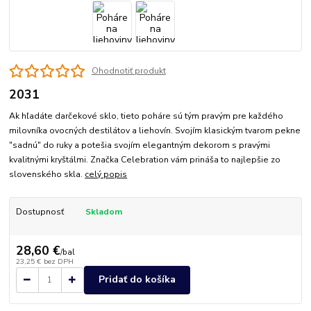
Ohodnotiť produkt
2031
Ak hľadáte darčekové sklo, tieto poháre sú tým pravým pre každého
milovníka ovocných destilátov a liehovín. Svojím klasickým tvarom pekne
"sadnú" do ruky a potešia svojím elegantným dekorom s pravými
kvalitnými kryštálmi. Značka Celebration vám prináša to najlepšie zo
slovenského skla.
celý popis
Dostupnosť
Skladom
28,60 €
/
bal
23,25 €
bez DPH
Pridať do košíka