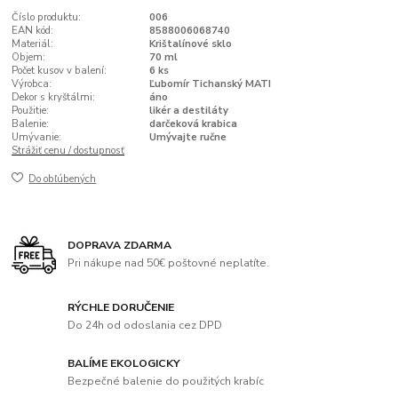
Číslo produktu:
006
EAN kód:
8588006068740
Materiál:
Krištalínové sklo
Objem:
70 ml
Počet kusov v balení:
6 ks
Výrobca:
Ľubomír Tichanský MATI
Dekor s kryštálmi:
áno
Použitie:
likér a destiláty
Balenie:
darčeková krabica
Umývanie:
Umývajte ručne
Strážiť cenu / dostupnosť
Do obľúbených
DOPRAVA ZDARMA
Pri nákupe nad 50€ poštovné neplatíte.
RÝCHLE DORUČENIE
Do 24h od odoslania cez DPD
BALÍME EKOLOGICKY
Bezpečné balenie do použitých krabíc