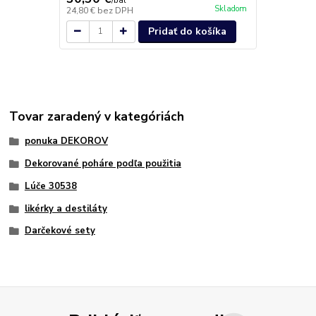
/
bal
/
b
Skladom
24,80 €
bez DPH
11,63 €
bez 
Pridať do košíka
Tovar zaradený v kategóriách
ponuka DEKOROV
Dekorované poháre podľa použitia
Lúče 30538
likérky a destiláty
Darčekové sety