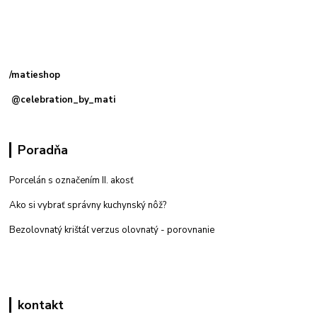
Kamenná
predajňa: Priemyselná 2, 949 01 Nitra
/matieshop
@celebration_by_mati
Poradňa
Porcelán s označením II. akosť
Ako si vybrať správny kuchynský nôž?
Bezolovnatý krištáľ verzus olovnatý -
porovnanie
kontakt