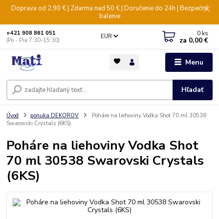
Doprava od 2,90 € | Zdarma nad 50 € | Doručenie do 24h | Bezpečné
balenie
0
ks
+421 908 861 051
EUR
za
0,00 €
(Po - Pia 7:30-15:30)
Menu
Hľadať
Úvod
ponuka DEKOROV
Poháre na liehoviny Vodka Shot 70 ml 30538
Swarovski Crystals (6KS)
Poháre na liehoviny Vodka Shot
70 ml 30538 Swarovski Crystals
(6KS)