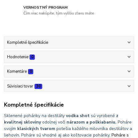
VERNOSTNÝ PROGRAM
Čím viac nakúpite, tým vyššiu zľavu máte
Kompletné špecifikácie
Hodnotenie
0
Komentáre
0
Súvisiaci tovar
30
Kompletné špecifikácie
Sklenené poháriky na destiláty
vodka shot
sú vyrobené
z
kvalitnej skloviny
odolnej voči
nárazom a poškiabaniu.
Poháre
svojím
klasických tvarom
potešia každého milovníka destilátov a
liehovín. Poháre sú vhodné aj ako koštovacie poháriky.
Poháre s