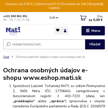
Doprava od 2,90 € | Zdarma nad 50 € | Doručenie do 24h | Bezpečné
balenie
0
ks
+421 908 861 051
EUR
za
0,00 €
(Po - Pia 7:30-15:30)
Menu
Hľadať
Úvod
Ochrana osobných údajov e-shopu www.eshop.mati.sk
Ochrana osobných údajov e-
shopu www.eshop.mati.sk
Spoločnosť Ľubomír Tichanský MATI, so sídlom Priemyselná
2, 9491 Nitra, IČO 17706441, zaregistrovaný v
živnostenskom registri: č. 403-7233. (ďalej len
„predávajúci“
alebo
„správca“
) spracováva v zmysle
nariadenia Európskeho parlamentu a Rady (EÚ) č. 2016/679