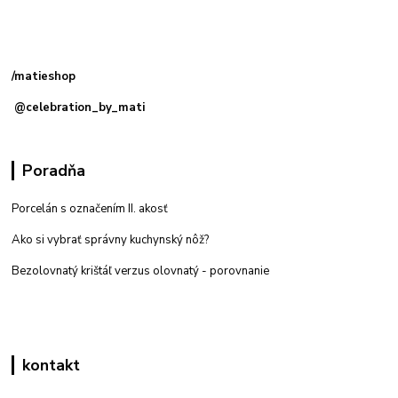
Kamenná
predajňa: Priemyselná 2, 949 01 Nitra
/matieshop
@celebration_by_mati
Poradňa
Porcelán s označením II. akosť
Ako si vybrať správny kuchynský nôž?
Bezolovnatý krištáľ verzus olovnatý -
porovnanie
kontakt