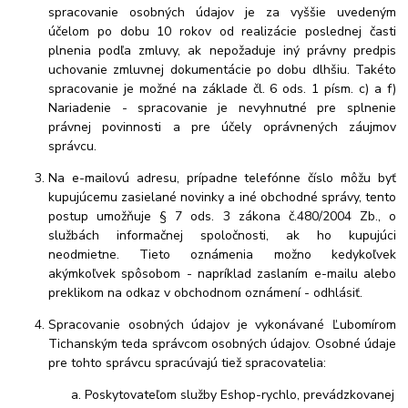
spracovanie osobných údajov je za vyššie uvedeným
účelom po dobu 10 rokov od realizácie poslednej časti
plnenia podľa zmluvy, ak nepožaduje iný právny predpis
uchovanie zmluvnej dokumentácie po dobu dlhšiu. Takéto
spracovanie je možné na základe čl. 6 ods. 1 písm. c) a f)
Nariadenie - spracovanie je nevyhnutné pre splnenie
právnej povinnosti a pre účely oprávnených záujmov
správcu.
Na e-mailovú adresu, prípadne telefónne číslo môžu byť
kupujúcemu zasielané novinky a iné obchodné správy, tento
postup umožňuje § 7 ods. 3 zákona č.480/2004 Zb., o
službách informačnej spoločnosti, ak ho kupujúci
neodmietne. Tieto oznámenia možno kedykoľvek
akýmkoľvek spôsobom - napríklad zaslaním e-mailu alebo
preklikom na odkaz v obchodnom oznámení - odhlásiť.
Spracovanie osobných údajov je vykonávané Ľubomírom
Tichanským teda správcom osobných údajov. Osobné údaje
pre tohto správcu spracúvajú tiež spracovatelia:
Poskytovateľom služby Eshop-rychlo, prevádzkovanej