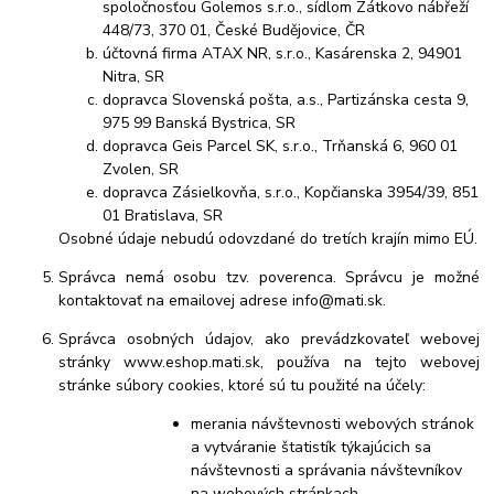
spoločnosťou Golemos s.r.o., sídlom Zátkovo nábřeží
448/73, 370 01, České Budějovice, ČR
účtovná firma ATAX NR, s.r.o., Kasárenska 2, 94901
Nitra, SR
dopravca Slovenská pošta, a.s., Partizánska cesta 9,
975 99 Banská Bystrica, SR
dopravca Geis Parcel SK, s.r.o., Trňanská 6, 960 01
Zvolen, SR
dopravca Zásielkovňa, s.r.o., Kopčianska 3954/39, 851
01 Bratislava, SR
Osobné údaje nebudú odovzdané do tretích krajín mimo EÚ.
Správca nemá osobu tzv. poverenca. Správcu je možné
kontaktovať na emailovej adrese info@mati.sk.
Správca osobných údajov, ako prevádzkovateľ webovej
stránky www.eshop.mati.sk, používa na tejto webovej
stránke súbory cookies, ktoré sú tu použité na účely:
merania návštevnosti webových stránok
a vytváranie štatistík týkajúcich sa
návštevnosti a správania návštevníkov
na webových stránkach