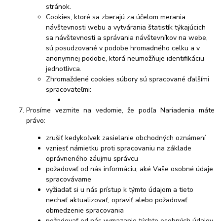
stránok.
Cookies, ktoré sa zberajú za účelom merania
návštevnosti webu a vytvárania štatistík týkajúcich
sa návštevnosti a správania návštevníkov na webe,
sú posudzované v podobe hromadného celku a v
anonymnej podobe, ktorá neumožňuje identifikáciu
jednotlivca.
Zhromaždené cookies súbory sú spracované ďalšími
spracovateľmi:
Prosíme vezmite na vedomie, že podľa Nariadenia máte
právo:
zrušiť kedykoľvek zasielanie obchodných oznámení
vzniesť námietku proti spracovaniu na základe
oprávneného záujmu správcu
požadovať od nás informáciu, aké Vaše osobné údaje
spracovávame
vyžiadať si u nás prístup k týmto údajom a tieto
nechať aktualizovať, opraviť alebo požadovať
obmedzenie spracovania
požadovať od nás vymazanie týchto osobných údajov,