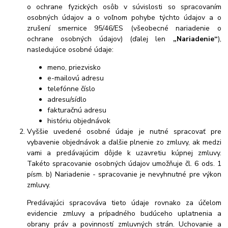
o ochrane fyzických osôb v súvislosti so spracovaním
osobných údajov a o voľnom pohybe týchto údajov a o
zrušení smernice 95/46/ES (všeobecné nariadenie o
ochrane osobných údajov) (ďalej len
„Nariadenie“
),
nasledujúce osobné údaje:
meno, priezvisko
e-mailovú adresu
telefónne číslo
adresu/sídlo
fakturačnú adresu
históriu objednávok
Vyššie uvedené osobné údaje je nutné spracovať pre
vybavenie objednávok a ďalšie plnenie zo zmluvy, ak medzi
vami a predávajúcim dôjde k uzavretiu kúpnej zmluvy.
Takéto spracovanie osobných údajov umožňuje čl. 6 ods. 1
písm. b) Nariadenie - spracovanie je nevyhnutné pre výkon
zmluvy.
Predávajúci spracováva tieto údaje rovnako za účelom
evidencie zmluvy a prípadného budúceho uplatnenia a
obrany práv a povinností zmluvných strán. Uchovanie a