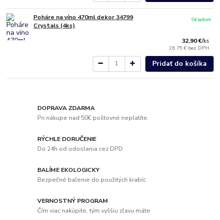
Poháre na víno 470ml dekor 34799
Skladom
Crystals (4ks)
32,90 €
/
ks
26,75 €
bez DPH
Pridať do košíka
DOPRAVA ZDARMA
Pri nákupe nad 50€ poštovné neplatíte.
RÝCHLE DORUČENIE
Do 24h od odoslania cez DPD
BALÍME EKOLOGICKY
Bezpečné balenie do použitých krabíc
VERNOSTNÝ PROGRAM
Čím viac nakúpite, tým vyššiu zľavu máte