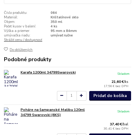
Číslo produktu:
064
Materiál:
Krištalínové sklo
Objem:
350 ml
Počet kusov v balení:
4 ks
Výška a priemer:
95 mm x 84mm
umývačka riadu:
umývať ručne
Strážiť cenu / dostupnosť
Do obľúbených
Podobné produkty
Karafa 1200ml 34799Swarovski
Skladom
21,60 €
/
ks
17,56 €
bez DPH
Pridať do košíka
Poháre na šampanské Malibu 120ml
Skladom
34799 Swarovski (6KS)
37,40 €
/
bal
30,41 €
bez DPH