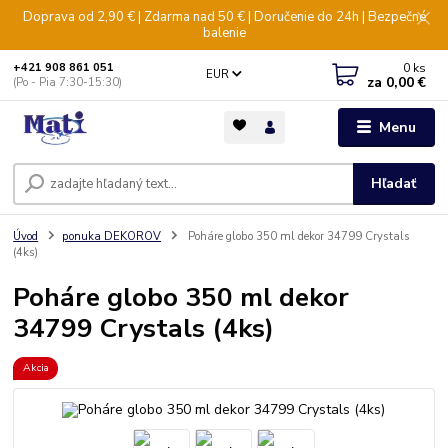
Doprava od 2,90 € | Zdarma nad 50 € | Doručenie do 24h | Bezpečné
balenie
0
ks
+421 908 861 051
EUR
za
0,00 €
(Po - Pia 7:30-15:30)
Menu
Hľadať
Úvod
ponuka DEKOROV
Poháre globo 350 ml dekor 34799 Crystals
(4ks)
Poháre globo 350 ml dekor
34799 Crystals (4ks)
Akcia