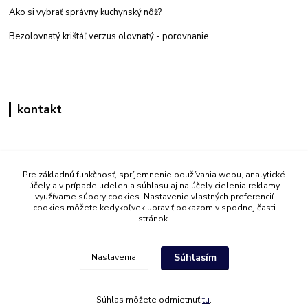
Ako si vybrať správny kuchynský nôž?
Bezolovnatý krištáľ verzus olovnatý -
porovnanie
kontakt
Zákaznícka podpora eshop mati
+421 908 861 051
Pre základnú funkčnosť, spríjemnenie používania webu, analytické
účely a v prípade udelenia súhlasu aj na účely cielenia reklamy
(Po - Pia 7:30-15:30)
využívame súbory cookies. Nastavenie vlastných preferencií
cookies môžete kedykoľvek upraviť odkazom v spodnej časti
info@mati.sk
stránok.
Súhlasím
Nastavenia
Súhlas môžete odmietnuť
tu
.