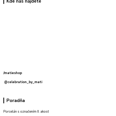
Kde nás nájdete
Kamenná
predajňa: Priemyselná 2, 949 01 Nitra
/matieshop
@celebration_by_mati
Poradňa
Porcelán s označením II. akosť