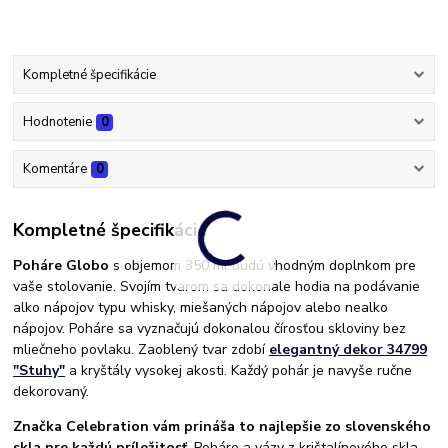
Kompletné špecifikácie
Hodnotenie
0
Komentáre
0
Kompletné špecifikácie
Poháre Globo
s objemom 350 ml budú vhodným doplnkom pre
vaše stolovanie. Svojím tvarom sa dokonale hodia na podávanie
alko nápojov typu whisky, miešaných nápojov alebo nealko
nápojov. Poháre sa vyznačujú dokonalou čírosťou skloviny bez
mliečneho povlaku. Zaoblený tvar zdobí
elegantný dekor 34799
"Stuhy"
a kryštály vysokej akosti. Každý pohár je navyše ručne
dekorovaný.
Značka Celebration vám prináša to najlepšie zo slovenského
skla pre každú príležitosť
. Poháre a vázy z krištalínového skla