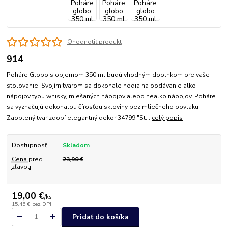
Ohodnotiť produkt
914
Poháre Globo s objemom 350 ml budú vhodným doplnkom pre vaše
stolovanie. Svojím tvarom sa dokonale hodia na podávanie alko
nápojov typu whisky, miešaných nápojov alebo nealko nápojov. Poháre
sa vyznačujú dokonalou čírosťou skloviny bez mliečneho povlaku.
Zaoblený tvar zdobí elegantný dekor 34799 "St...
celý popis
Dostupnosť
Skladom
Cena pred
23,90 €
zľavou
19,00 €
/
ks
15,45 €
bez DPH
Pridať do košíka