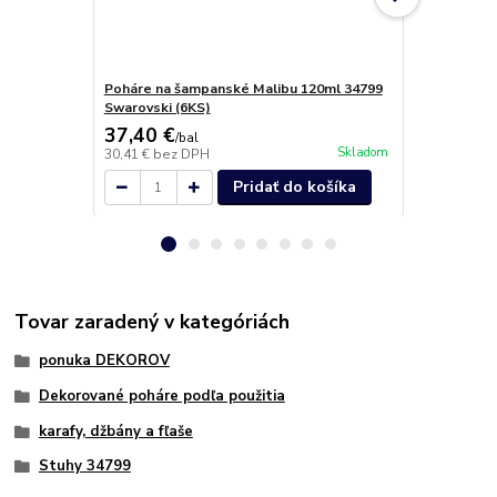
Poháre na šampanské Malibu 120ml 34799
Malibu Kali
Swarovski (6KS)
37,40 €
36,40 €
/
bal
/
b
Skladom
30,41 €
bez DPH
29,59 €
bez 
Pridať do košíka
Tovar zaradený v kategóriách
ponuka DEKOROV
Dekorované poháre podľa použitia
karafy, džbány a fľaše
Stuhy 34799