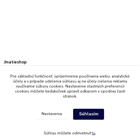
Kamenná
predajňa: Priemyselná 2, 949 01 Nitra
/matieshop
@celebration_by_mati
Pre základnú funkčnosť, spríjemnenie používania webu, analytické
účely a v prípade udelenia súhlasu aj na účely cielenia reklamy
využívame súbory cookies. Nastavenie vlastných preferencií
cookies môžete kedykoľvek upraviť odkazom v spodnej časti
Poradňa
stránok.
Porcelán s označením II. akosť
Súhlasím
Nastavenia
Ako si vybrať správny kuchynský nôž?
Bezolovnatý krištáľ verzus olovnatý -
porovnanie
Súhlas môžete odmietnuť
tu
.