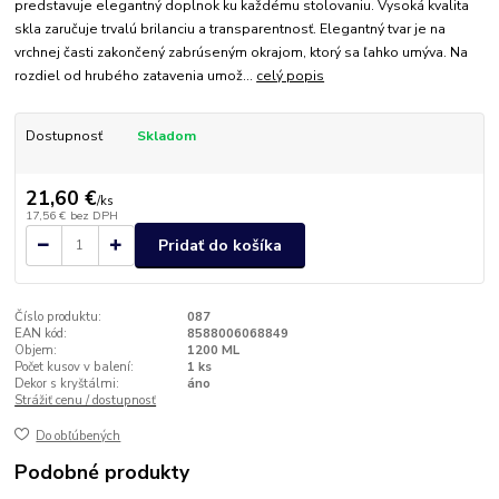
predstavuje elegantný doplnok ku každému stolovaniu. Vysoká kvalita
skla zaručuje trvalú brilanciu a transparentnosť. Elegantný tvar je na
vrchnej časti zakončený zabrúseným okrajom, ktorý sa ľahko umýva. Na
rozdiel od hrubého zatavenia umož...
celý popis
Dostupnosť
Skladom
21,60 €
/
ks
17,56 €
bez DPH
Pridať do košíka
Číslo produktu:
087
EAN kód:
8588006068849
Objem:
1200 ML
Počet kusov v balení:
1 ks
Dekor s kryštálmi:
áno
Strážiť cenu / dostupnosť
Do obľúbených
Podobné produkty