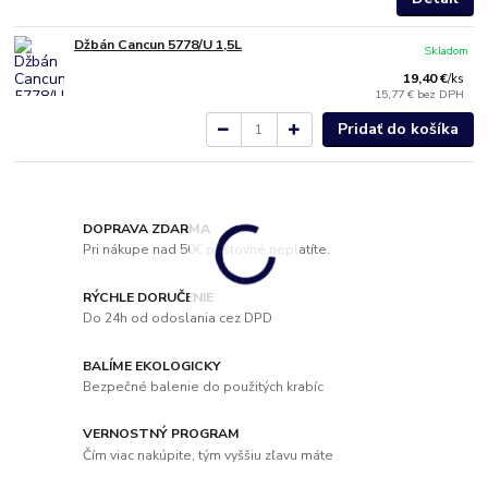
Džbán Cancun 5778/U 1,5L
Skladom
19,40 €
/
ks
15,77 €
bez DPH
Pridať do košíka
DOPRAVA ZDARMA
Pri nákupe nad 50€ poštovné neplatíte.
RÝCHLE DORUČENIE
Do 24h od odoslania cez DPD
BALÍME EKOLOGICKY
Bezpečné balenie do použitých krabíc
VERNOSTNÝ PROGRAM
Čím viac nakúpite, tým vyššiu zľavu máte