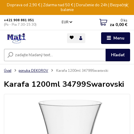
Doprava od 2,90 € | Zdarma nad 50 € | Doručenie do 24h | Bezpečné
balenie
0
ks
+421 908 861 051
EUR
za
0,00 €
(Po - Pia 7:30-15:30)
Menu
Hľadať
Úvod
ponuka DEKOROV
Karafa 1200ml 34799Swarovski
Karafa 1200ml 34799Swarovski