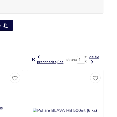
e
z
ďalšie
strana
predchádzajúce
5