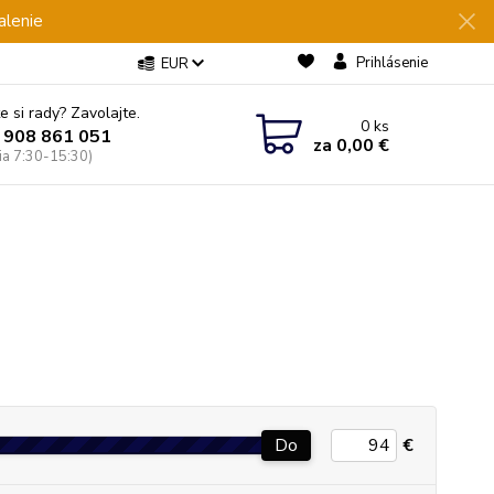
alenie
Prihlásenie
EUR
e si rady? Zavolajte.
0
ks
 908 861 051
za
0,00 €
Pia 7:30-15:30)
Do
€