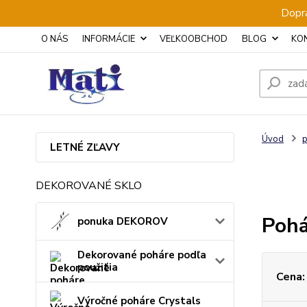
Dopra
O NÁS
INFORMÁCIE
VEĽKOOBCHOD
BLOG
KO
Úvod
p
LETNÉ ZĽAVY
DEKOROVANÉ SKLO
Pohá
ponuka DEKOROV
Dekorované poháre podľa
použitia
Cena:
Výročné poháre Crystals