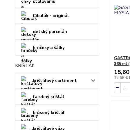
stolovaniu
Cibulák - originál
detský porcelán
hrnčeky a šálky
GASTRO 
365 ml (
KRIŠTÁĽ
15,60
12,68 €
krištáľový sortiment
farebný krištáľ
brúsený krištáľ
krištáľové vázy