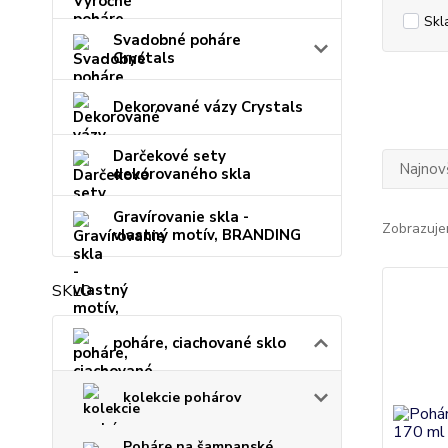
Skl
Svadobné poháre
Crystals
Dekorované vázy Crystals
Darčekové sety
Najnov
dekorovaného skla
Gravírovanie skla -
Zobrazuje
vlastný motív, BRANDING
SKLO
poháre, ciachované sklo
kolekcie pohárov
Poháre na šampanské,