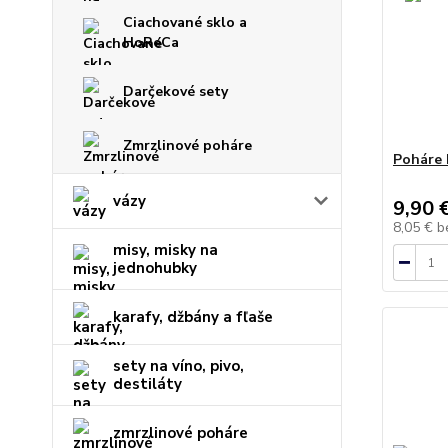
Ciachované sklo a
HoReCa
Darčekové sety
Zmrzlinové poháre
Poháre 
vázy
9,90 
8,05 €
b
misy, misky na
jednohubky
karafy, džbány a fľaše
sety na víno, pivo,
destiláty
zmrzlinové poháre