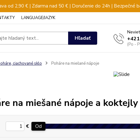
va od 2,90 € | Zdarma nad 50 € | Doručenie do 24h | Bezpečné b
NTAKTY
LANGUAGE/JAZYK
Neviet
Hľadať
+421
(Po - 
oháre, ciachované sklo
Poháre na miešané nápoje
re na miešané nápoje a koktejly
€
Od