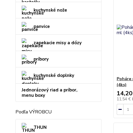
kuchynské nože
panvice
zapekacie misy a dózy
príbory
kuchynské doplnky
Poháre 
(4ks)
Jednorázový riad a príbor,
14,20
menu boxy
11,54 €
Podľa VÝROBCU
THUN