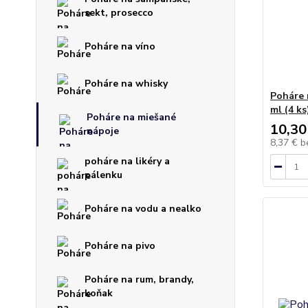
sekt, prosecco
Poháre na víno
Poháre na whisky
Poháre 
ml (4 ks
Poháre na miešané
10,30
nápoje
8,37 €
b
poháre na likéry a
pálenku
Poháre na vodu a nealko
Poháre na pivo
Poháre na rum, brandy,
koňak