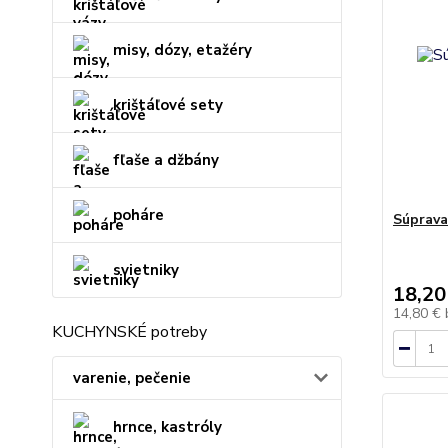
misy, dózy, etažéry
krištáľové sety
fľaše a džbány
poháre
Súprava
svietniky
18,20
14,80 €
KUCHYNSKÉ potreby
varenie, pečenie
hrnce, kastróly