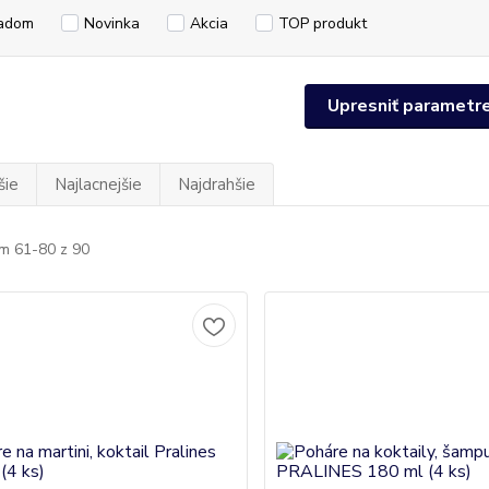
adom
Novinka
Akcia
TOP produkt
Upresniť parametr
šie
Najlacnejšie
Najdrahšie
m 61-80 z 90