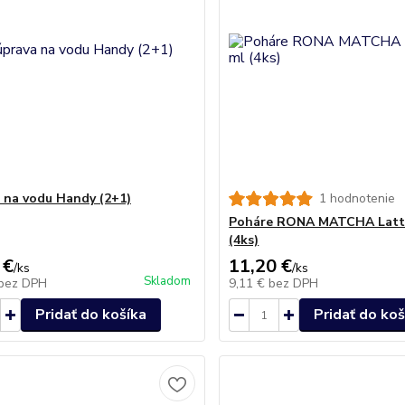
 na vodu Handy (2+1)
1 hodnotenie
Poháre RONA MATCHA Latt
(4ks)
 €
11,20 €
/
ks
/
ks
Skladom
bez DPH
9,11 €
bez DPH
Pridať do košíka
Pridať do koš