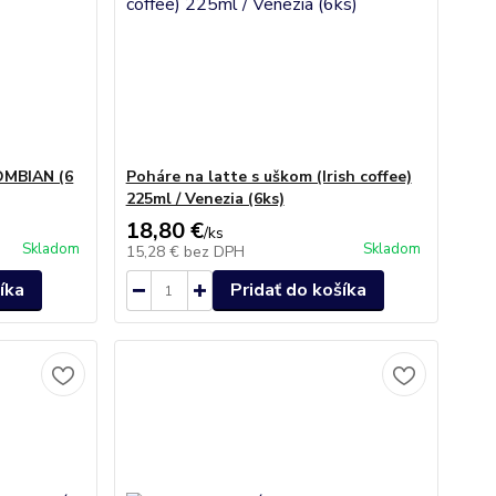
OMBIAN (6
Poháre na latte s uškom (Irish coffee)
225ml / Venezia (6ks)
18,80 €
/
ks
Skladom
Skladom
15,28 €
bez DPH
íka
Pridať do košíka