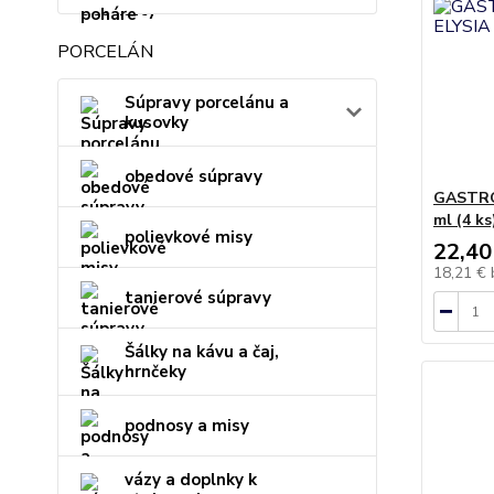
PORCELÁN
Súpravy porcelánu a
kusovky
obedové súpravy
GASTRO 
ml (4 ks
polievkové misy
22,40
18,21 €
tanierové súpravy
Šálky na kávu a čaj,
hrnčeky
podnosy a misy
vázy a doplnky k