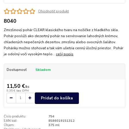
Ohodnotiť produkt
8040
Zmrzlinový pohár CLEAR klasického tvaru na nožičke z hladkého skla.
Pohár poslúži ako dezertný pohár na servírovanie lahodných krémov,
chladených nepečených dezertov, zmrzliny alebo ovocných šalátov.
Poháriky možno stohovať a tak vám ušetria cenný úložný priestor. Pohár
je odolný voči vysokým teplo...
celý popis
Dostupnosť
Skladom
11,50 €
/
ks
9,35 €
bez DPH
Pridať do košíka
Číslo produktu:
754
EAN kód:
8586019151312
Objem:
375 ml