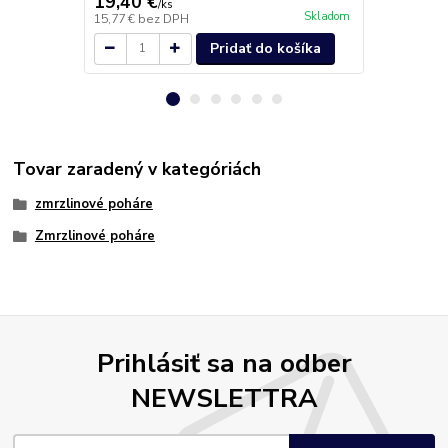
19,40 €
18,50 €
/
ks
/
k
Skladom
15,77 €
bez DPH
15,04 €
bez 
Pridať do košíka
Tovar zaradený v kategóriách
zmrzlinové poháre
Zmrzlinové poháre
Prihlásiť sa na odber
NEWSLETTRA