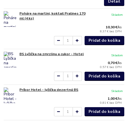
Detail
Poháre na martini, koktail Pralines 170
Skladom
ml (4 ks)
10,30 €
/
ks
8,37 €
bez DPH
Pridať do košíka
BS Lyžička na zmrzlinu a cukor - Hotel
Skladom
0,70 €
/
ks
0,57 €
bez DPH
Pridať do košíka
Príbor Hotel - lyžička dezertná BS
Skladom
1,00 €
/
ks
0,81 €
bez DPH
Pridať do košíka