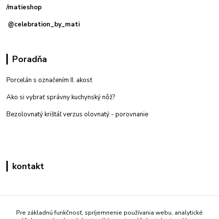
/matieshop
@celebration_by_mati
Poradňa
Porcelán s označením II. akosť
Ako si vybrať správny kuchynský nôž?
Bezolovnatý krištáľ verzus olovnatý -
porovnanie
kontakt
Zákaznícka podpora eshop mati
+421 908 861 051
Pre základnú funkčnosť, spríjemnenie používania webu, analytické