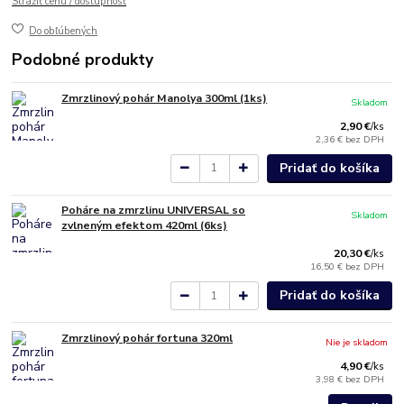
Strážiť cenu / dostupnosť
Do obľúbených
Podobné produkty
Zmrzlinový pohár Manolya 300ml (1ks)
Skladom
2,90 €
/
ks
2,36 €
bez DPH
Pridať do košíka
Poháre na zmrzlinu UNIVERSAL so
Skladom
zvlneným efektom 420ml (6ks)
20,30 €
/
ks
16,50 €
bez DPH
Pridať do košíka
Zmrzlinový pohár fortuna 320ml
Nie je skladom
4,90 €
/
ks
3,98 €
bez DPH