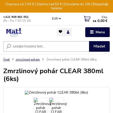
Doprava od 2,90 € | Zdarma nad 50 € | Doručenie do 24h | Bezpečné
balenie
0
ks
+421 908 861 051
EUR
za
0,00 €
(Po - Pia 7:30-15:30)
Menu
Hľadať
Úvod
zmrzlinové poháre
Zmrzlinový pohár CLEAR 380ml (6ks)
Zmrzlinový pohár CLEAR 380ml
(6ks)