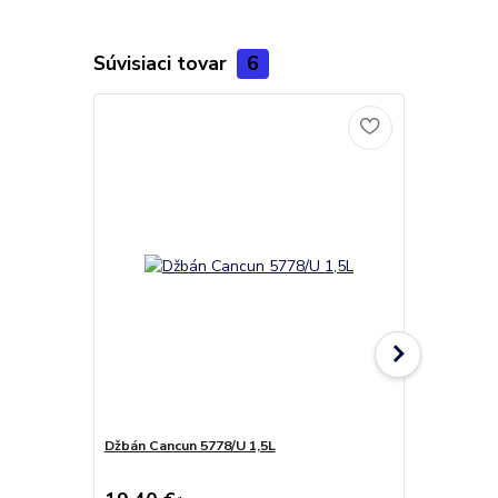
Súvisiaci tovar
6
Džbán Cancun 5778/U 1,5L
Džbán Cord