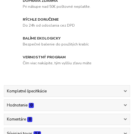
DOPRAVA ZDARMA
Pri nákupe nad 50€ poštovné neplatíte.
RÝCHLE DORUČENIE
Do 24h od odoslania cez DPD
BALÍME EKOLOGICKY
Bezpečné balenie do použitých krabíc
VERNOSTNÝ PROGRAM
Čím viac nakúpite, tým vyššiu zľavu máte
Kompletné špecifikácie
Hodnotenie
0
Komentáre
0
Súvisiaci tovar
14