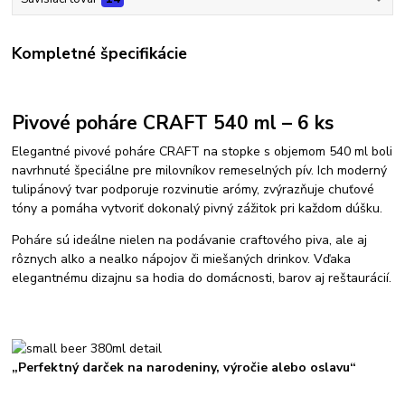
Kompletné špecifikácie
Pivové poháre CRAFT 540 ml – 6 ks
Elegantné pivové poháre CRAFT na stopke s objemom 540 ml boli
navrhnuté špeciálne pre milovníkov remeselných pív. Ich moderný
tulipánový tvar podporuje rozvinutie arómy, zvýrazňuje chuťové
tóny a pomáha vytvoriť dokonalý pivný zážitok pri každom dúšku.
Poháre sú ideálne nielen na podávanie craftového piva, ale aj
rôznych alko a nealko nápojov či miešaných drinkov. Vďaka
elegantnému dizajnu sa hodia do domácnosti, barov aj reštaurácií.
„Perfektný darček na narodeniny, výročie alebo oslavu“