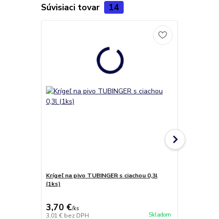
Súvisiaci tovar
14
Krígeľ na pivo TUBINGER s ciachou 0,3l
Krígel, tuplá
(1ks)
ks)
3,70 €
3,10 €
/
ks
/
ks
Skladom
3,01 €
bez DPH
2,52 €
bez D