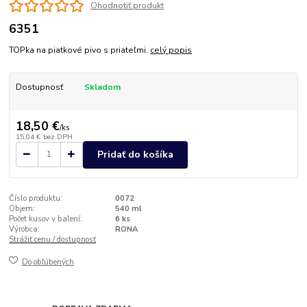
Ohodnotiť produkt
6351
TOPka na piatkové pivo s priateľmi.
celý popis
Dostupnosť
Skladom
18,50 €
/
ks
15,04 €
bez DPH
Pridať do košíka
Číslo produktu:
0072
Objem:
540 ml
Počet kusov v balení:
6 ks
Výrobca:
RONA
Strážiť cenu / dostupnosť
Do obľúbených