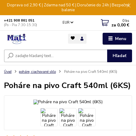
Doprava od 2,90 € | Zdarma nad 50 € | Doručenie do 24h | Bezpečné
balenie
0
ks
+421 908 861 051
EUR
za
0,00 €
(Po - Pia 7:30-15:30)
Menu
Hľadať
Úvod
poháre, ciachované sklo
Poháre na pivo Craft 540ml (6KS)
Poháre na pivo Craft 540ml (6KS)