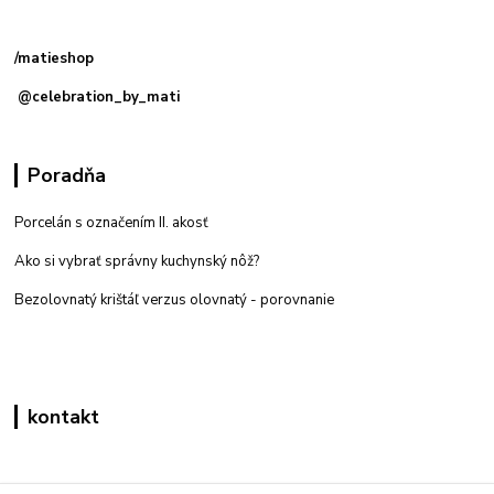
Kamenná
predajňa: Priemyselná 2, 949 01 Nitra
/matieshop
@celebration_by_mati
Poradňa
Porcelán s označením II. akosť
Ako si vybrať správny kuchynský nôž?
Bezolovnatý krištáľ verzus olovnatý -
porovnanie
kontakt
Zákaznícka podpora eshop mati