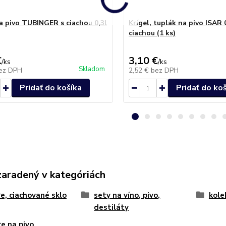
na pivo TUBINGER s ciachou 0,3l
Krígel, tuplák na pivo ISAR 0
ciachou (1 ks)
€
3,10 €
/
ks
/
ks
Skladom
ez DPH
2,52 €
bez DPH
Pridať do košíka
Pridať do ko
zaradený v kategóriách
e, ciachované sklo
sety na víno, pivo,
kole
destiláty
e na pivo