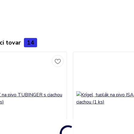
ci tovar
14