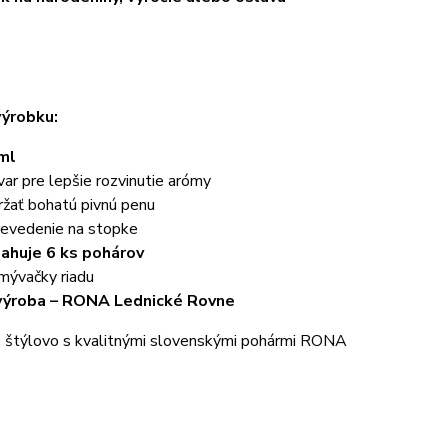
výrobku:
ml
var pre lepšie rozvinutie arómy
žať bohatú pivnú penu
revedenie na stopke
ahuje 6 ks pohárov
mývačky riadu
výroba – RONA Lednické Rovne
vo štýlovo s kvalitnými slovenskými pohármi RONA