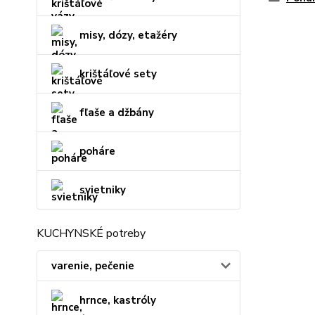
misy, dózy, etažéry
krištáľové sety
fľaše a džbány
poháre
svietniky
KUCHYNSKÉ potreby
varenie, pečenie
hrnce, kastróly