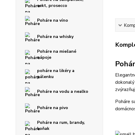
sekt, prosecco
Poháre na víno
Kompl
Poháre na whisky
Komple
Poháre na miešané
nápoje
Pohár
poháre na likéry a
Elegantn
pálenku
dokonalý 
zvýrazňuj
Poháre na vodu a nealko
Poháre sú
Poháre na pivo
domácnost
Poháre na rum, brandy,
koňak