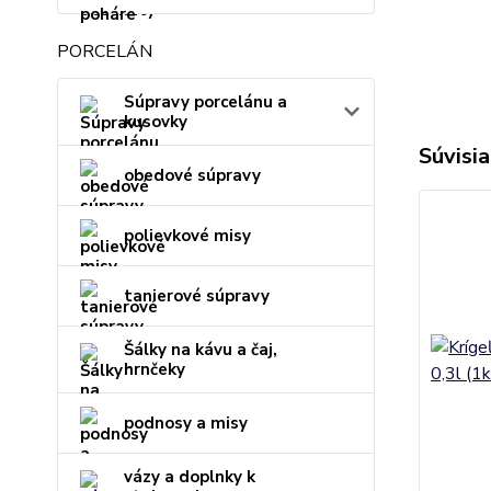
PORCELÁN
Súpravy porcelánu a
kusovky
Súvisia
obedové súpravy
polievkové misy
tanierové súpravy
Šálky na kávu a čaj,
hrnčeky
podnosy a misy
vázy a doplnky k