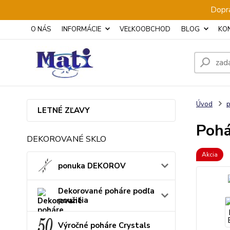
Dopra
O NÁS
INFORMÁCIE
VEĽKOOBCHOD
BLOG
KO
Úvod
p
LETNÉ ZĽAVY
Pohá
DEKOROVANÉ SKLO
Akcia
ponuka DEKOROV
Dekorované poháre podľa
použitia
Výročné poháre Crystals