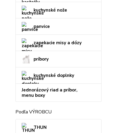
kuchynské nože
panvice
zapekacie misy a dózy
príbory
kuchynské doplnky
Jednorázový riad a príbor,
menu boxy
Podľa VÝROBCU
THUN