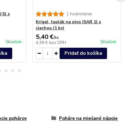
,5l s
1 hodnotenie
Pi
(4k
Krígel, tuplák na pivo ISAR 1l s
ciachou (1 ks)
5,40 €
22
/
ks
Skladom
Skladom
4,39 €
bez DPH
17
šíka
Pridať do košíka
kcie pohárov
Poháre na miešané nápoje