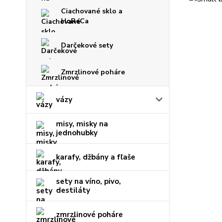
Ciachované sklo a
HoReCa
Darčekové sety
Zmrzlinové poháre
vázy
misy, misky na
jednohubky
karafy, džbány a fľaše
sety na víno, pivo,
destiláty
zmrzlinové poháre