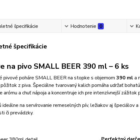
etné špecifikácie
Hodnotenie
0
K
tné špecifikácie
e na pivo SMALL BEER 390 ml – 6 ks
é pivové poháre SMALL BEER na stopke s objemom
390 ml
a 
pôžitok z piva. Špeciálne tvarovaný kalich pomáha udržať bohatú
e arómu a chuť nápoja a koncentruje ich pre intenzívnejší zážitok
 ideálne na servírovanie remeselných pív, ležiakov aj špeciálov 
i či prevádzky.
„Perfektný darče