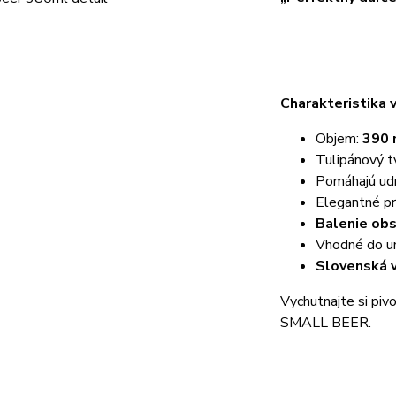
Charakteristika 
Objem:
390 
Tulipánový t
Pomáhajú udr
Elegantné p
Balenie obs
Vhodné do u
Slovenská 
Vychutnajte si pi
SMALL BEER.