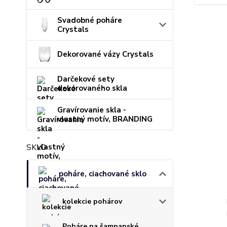
Svadobné poháre
Crystals
Dekorované vázy Crystals
Darčekové sety
dekorovaného skla
Gravírovanie skla -
vlastný motív, BRANDING
SKLO
poháre, ciachované sklo
kolekcie pohárov
Poháre na šampanské,