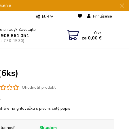
alenie
Prihlásenie
EUR
e si rady? Zavolajte.
0
ks
 908 861 051
za
0,00 €
Pia 7:30-15:30)
(6ks)
Ohodnotiť produkt
1
háre na grilovačku s pivom.
celý popis
tupnosť
Skladom