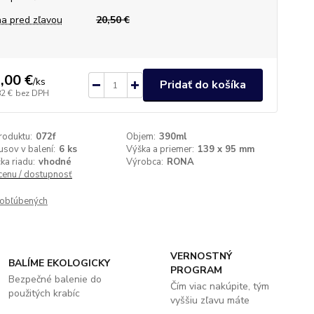
a pred zľavou
20,50 €
,00 €
/
ks
Pridať do košíka
82 €
bez DPH
roduktu:
072f
Objem:
390ml
usov v balení:
6 ks
Výška a priemer:
139 x 95 mm
a riadu:
vhodné
Výrobca:
RONA
 cenu / dostupnosť
obľúbených
VERNOSTNÝ
BALÍME EKOLOGICKY
PROGRAM
Bezpečné balenie do
Čím viac nakúpite, tým
použitých krabíc
vyššiu zľavu máte