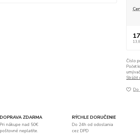
Cen
17
13,
Číslo p
Počet k
umývačk
Strážiť
Do 
DOPRAVA ZDARMA
RÝCHLE DORUČENIE
Pri nákupe nad 50€
Do 24h od odoslania
poštovné neplatíte.
cez DPD