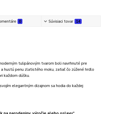
omentáre
0
Súvisiaci tovar
14
moderným tulipánovým tvarom boli navrhnuté pre
 a hustú penu zlatistého moku, zatiaľ čo zúžené hrdlo
 pri každom dúšku.
a svojím elegantným dizajnom sa hodia do každej
k na narodeniny, výročie alebo oslavu“