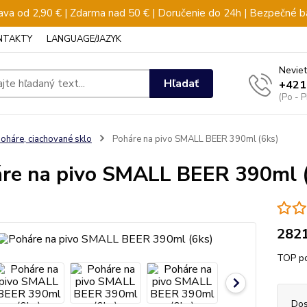
va od 2,90 € | Zdarma nad 50 € | Doručenie do 24h | Bezpečné b
NTAKTY
LANGUAGE/JAZYK
Neviet
Hľadať
+421
(Po - 
oháre, ciachované sklo
Poháre na pivo SMALL BEER 390ml (6ks)
re na pivo SMALL BEER 390ml 
282
TOP po
Dos