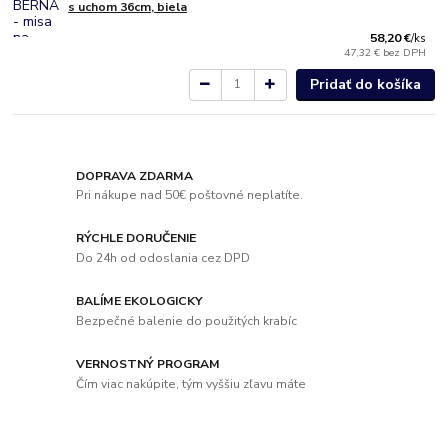
s uchom 36cm, biela
58,20 €
/
ks
47,32 €
bez DPH
Pridať do košíka
DOPRAVA ZDARMA
Pri nákupe nad 50€ poštovné neplatíte.
RÝCHLE DORUČENIE
Do 24h od odoslania cez DPD
BALÍME EKOLOGICKY
Bezpečné balenie do použitých krabíc
VERNOSTNÝ PROGRAM
Čím viac nakúpite, tým vyššiu zľavu máte