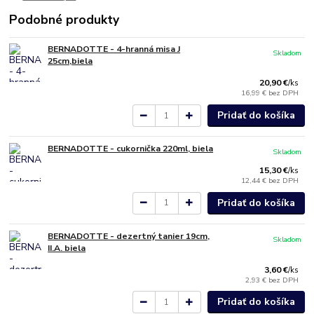
Podobné produkty
BERNADOTTE - 4-hranná misa J
Skladom
25cm,biela
20,90 €
/
ks
16,99 €
bez DPH
Pridať do košíka
BERNADOTTE - cukornička 220ml, biela
Skladom
15,30 €
/
ks
12,44 €
bez DPH
Pridať do košíka
BERNADOTTE - dezertný tanier 19cm,
Skladom
II.A. biela
3,60 €
/
ks
2,93 €
bez DPH
Pridať do košíka