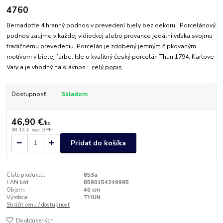
4760
Bernadotte 4 hranný podnos v prevedení biely bez dekoru. Porcelánový
podnos zaujme v každej vidieckej alebo provance jedálni vďaka svojmu
tradičnému prevedeniu. Porcelán je zdobený jemným čipkovaným
motívom v bielej farbe. Ide o kvalitný český porcelán Thun 1794, Karlove
Vary a je vhodný na slávnos...
celý popis
Dostupnosť
Skladom
46,90 €
/
ks
38,13 €
bez DPH
Pridať do košíka
Číslo produktu:
853a
EAN kód:
8590154249995
Objem:
40 cm
Výrobca:
THUN
Strážiť cenu / dostupnosť
Do obľúbených