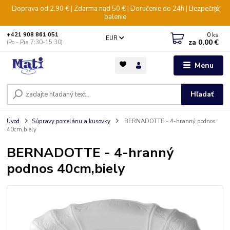
Doprava od 2,90 € | Zdarma nad 50 € | Doručenie do 24h | Bezpečné
balenie
0
ks
+421 908 861 051
EUR
za
0,00 €
(Po - Pia 7:30-15:30)
Menu
Hľadať
Úvod
Súpravy porcelánu a kusovky
BERNADOTTE - 4-hranný podnos
40cm,biely
BERNADOTTE - 4-hranný
podnos 40cm,biely