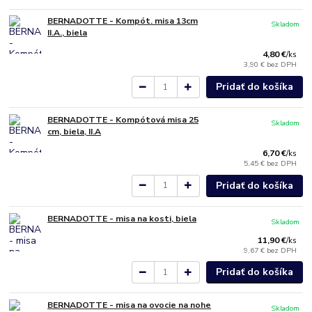
BERNADOTTE - Kompót. misa 13cm
Skladom
II.A., biela
4,80 €
/
ks
3,90 €
bez DPH
Pridať do košíka
BERNADOTTE - Kompótová misa 25
Skladom
cm, biela, II.A
6,70 €
/
ks
5,45 €
bez DPH
Pridať do košíka
BERNADOTTE - misa na kosti, biela
Skladom
11,90 €
/
ks
9,67 €
bez DPH
Pridať do košíka
BERNADOTTE - misa na ovocie na nohe
Skladom