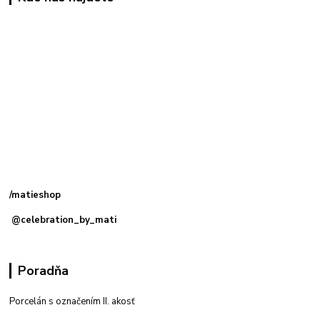
Kamenná
predajňa: Priemyselná 2, 949 01 Nitra
/matieshop
@celebration_by_mati
Poradňa
Porcelán s označením II. akosť