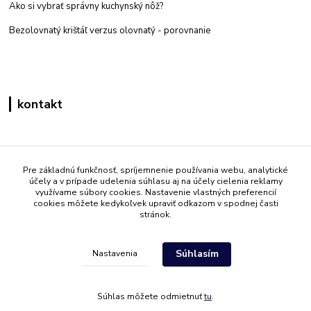
Ako si vybrať správny kuchynský nôž?
Bezolovnatý krištáľ verzus olovnatý -
porovnanie
kontakt
Zákaznícka podpora eshop mati
+421 908 861 051
Pre základnú funkčnosť, spríjemnenie používania webu, analytické
účely a v prípade udelenia súhlasu aj na účely cielenia reklamy
(Po - Pia 7:30-15:30)
využívame súbory cookies. Nastavenie vlastných preferencií
cookies môžete kedykoľvek upraviť odkazom v spodnej časti
info@mati.sk
stránok.
Súhlasím
Nastavenia
Súhlas môžete odmietnuť
tu
.
Vytvorené na
Eshop-rychlo.sk