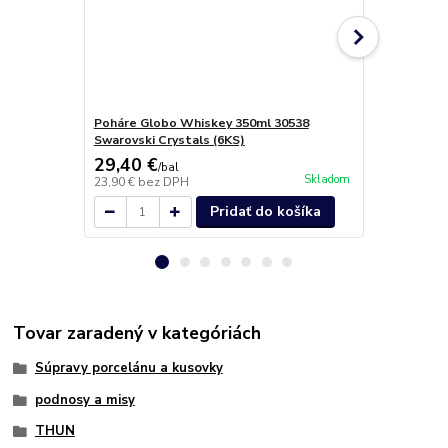
Poháre Globo Whiskey 350ml 30538
Džbán - 1L 
Swarovski Crystals (6KS)
29,40 €
25,40 €
/
bal
/
k
Skladom
23,90 €
bez DPH
20,65 €
bez 
Pridať do košíka
Tovar zaradený v kategóriách
Súpravy porcelánu a kusovky
podnosy a misy
THUN