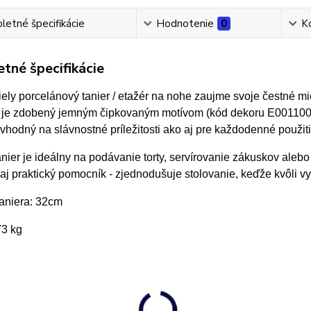
etné špecifikácie
Hodnotenie
0
K
tné špecifikácie
iely porcelánový tanier / etažér na nohe zaujme svoje čestné mi
 je zdobený jemným čipkovaným motívom (kód dekoru E0011000)
 vhodný na slávnostné príležitosti ako aj pre každodenné použiti
anier je ideálny na podávanie torty, servírovanie zákuskov aleb
 aj praktický pomocník - zjednodušuje stolovanie, keďže kvôli v
taniera: 32cm
73 kg