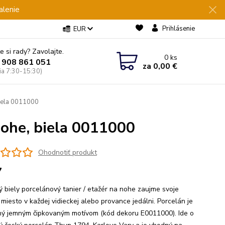
alenie
Prihlásenie
EUR
e si rady? Zavolajte.
0
ks
 908 861 051
za
0,00 €
Pia 7:30-15:30)
iela 0011000
ohe, biela 0011000
Ohodnotiť produkt
7
ý biely porcelánový tanier / etažér na nohe zaujme svoje
 miesto v každej vidieckej alebo provance jedálni. Porcelán je
ý jemným čipkovaným motívom (kód dekoru E0011000). Ide o