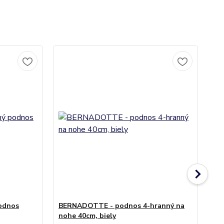
odnos
BERNADOTTE - podnos 4-hranný na
nohe 40cm, biely
BE