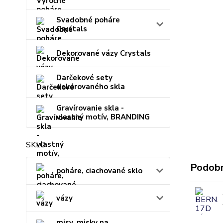
Svadobné poháre
Crystals
Dekorované vázy Crystals
Darčekové sety
dekorovaného skla
Gravírovanie skla -
vlastný motív, BRANDING
SKLO
Podobn
poháre, ciachované sklo
vázy
misy, misky na