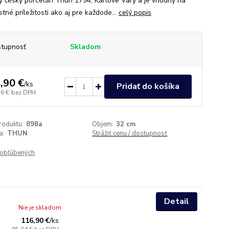
ný český porcelán Thun 1794, Karlove Vary a je vhodný na
tné príležitosti ako aj pre každode...
celý popis
tupnosť
Skladom
,90 €
/
ks
Pridať do košíka
76 €
bez DPH
roduktu:
898a
Objem:
32 cm
a:
THUN
Strážiť cenu / dostupnosť
obľúbených
Detail
Nie je skladom
116,90 €
/
ks