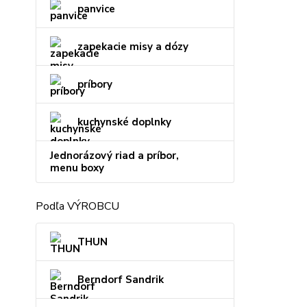
panvice
zapekacie misy a dózy
príbory
kuchynské doplnky
Jednorázový riad a príbor,
menu boxy
Podľa VÝROBCU
THUN
Berndorf Sandrik