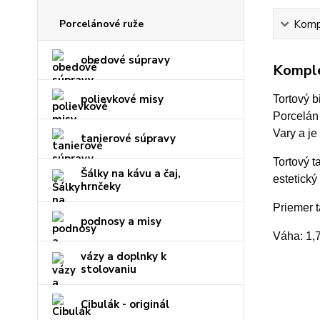
Porcelánové ruže
Kompl
obedové súpravy
Komple
polievkové misy
Tortový b
Porcelán
Vary a je
tanierové súpravy
Tortový t
Šálky na kávu a čaj,
estetický
hrnčeky
Priemer 
podnosy a misy
Váha: 1,
vázy a doplnky k
stolovaniu
Cibulák - originál