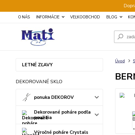
Dopra
O NÁS
INFORMÁCIE
VEĽKOOBCHOD
BLOG
KO
Úvod
S
LETNÉ ZĽAVY
BERN
DEKOROVANÉ SKLO
ponuka DEKOROV
Dekorované poháre podľa
použitia
Výročné poháre Crystals