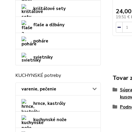
krištáľové sety
24,00
19,51 €
fľaše a džbány
poháre
svietniky
KUCHYNSKÉ potreby
Tovar 
varenie, pečenie
Súpra
kuso
hrnce, kastróly
Podno
kuchynské nože