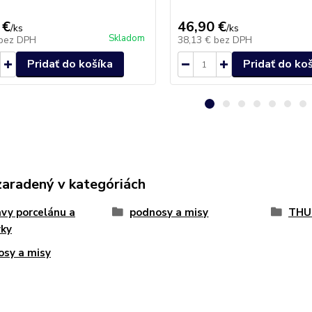
 €
46,90 €
/
ks
/
ks
Skladom
bez DPH
38,13 €
bez DPH
Pridať do košíka
Pridať do ko
zaradený v kategóriách
vy porcelánu a
podnosy a misy
THU
vky
sy a misy