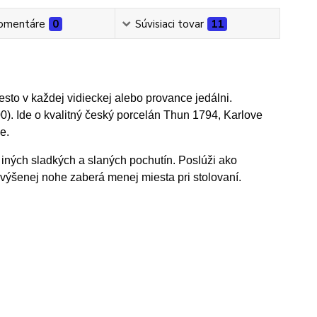
omentáre
0
Súvisiaci tovar
11
esto v každej vidieckej alebo provance jedálni.
. Ide o kvalitný český porcelán Thun 1794, Karlove
e.
o iných sladkých a slaných pochutín. Poslúži ako
yvýšenej nohe zaberá menej miesta pri stolovaní.