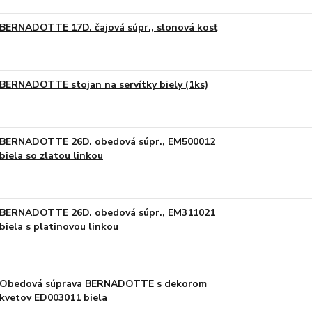
BERNADOTTE 17D. čajová súpr., slonová kosť
BERNADOTTE stojan na servítky biely (1ks)
BERNADOTTE 26D. obedová súpr., EM500012
biela so zlatou linkou
BERNADOTTE 26D. obedová súpr., EM311021
biela s platinovou linkou
Obedová súprava BERNADOTTE s dekorom
kvetov ED003011 biela