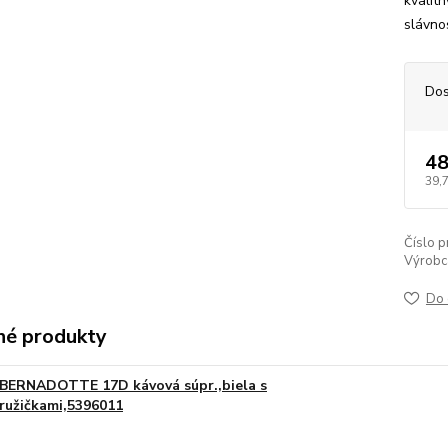
kvalit
slávnos
Dos
48
39,
Číslo p
Výrobc
Do 
é produkty
BERNADOTTE 17D kávová súpr.,biela s
ružičkami,5396011