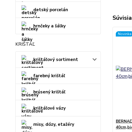
detský porcelán
Súvisia
hrnčeky a šálky
Novinka
KRIŠTÁĽ
krištáľový sortiment
farebný krištáľ
brúsený krištáľ
krištáľové vázy
BERNADO
misy, dózy, etažéry
40cm,bi