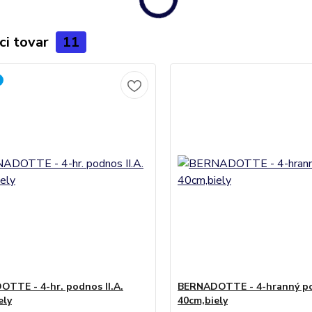
ci tovar
11
TTE - 4-hr. podnos II.A.
BERNADOTTE - 4-hranný p
ely
40cm,biely