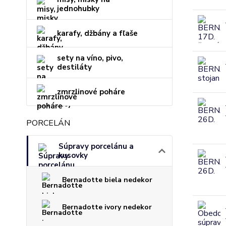
jednohubky
karafy, džbány a fľaše
sety na víno, pivo,
destiláty
zmrzlinové poháre
PORCELÁN
Súpravy porcelánu a
kusovky
Bernadotte biela nedekor
Bernadotte ivory nedekor