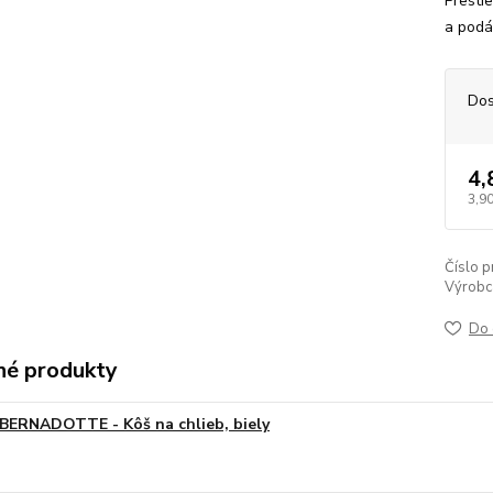
Presti
a podáv
Dos
4,
3,90
Číslo p
Výrobc
Do 
é produkty
BERNADOTTE - Kôš na chlieb, biely