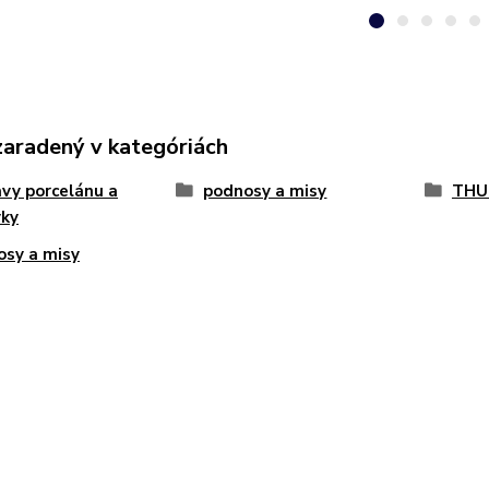
zaradený v kategóriách
vy porcelánu a
podnosy a misy
THU
vky
sy a misy