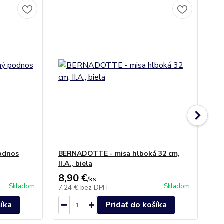
Ak
No
odnos
BERNADOTTE - misa hlboká 32 cm,
BE
II.A., biela
ko
8,90 €
12
/
ks
Skladom
Skladom
7,24 €
bez DPH
9,
šíka
Pridať do košíka