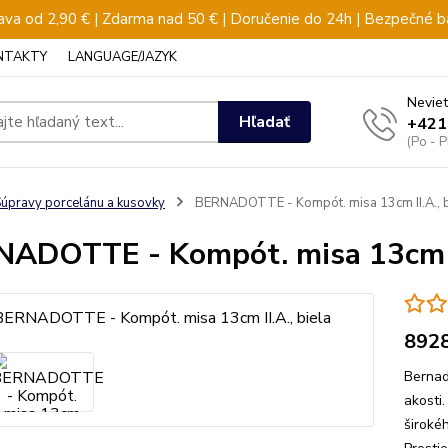
va od 2,90 € | Zdarma nad 50 € | Doručenie do 24h | Bezpečné b
NTAKTY
LANGUAGE/JAZYK
Neviet
Hľadať
+421
(Po - 
úpravy porcelánu a kusovky
BERNADOTTE - Kompót. misa 13cm II.A., b
ADOTTE - Kompót. misa 13cm II
892
Bernad
akosti
širokéh