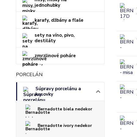
jednohubky
karafy, džbány a fľaše
sety na víno, pivo,
destiláty
zmrzlinové poháre
PORCELÁN
Súpravy porcelánu a
kusovky
Bernadotte biela nedekor
Bernadotte ivory nedekor