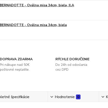
BERNADOTTE - Oválna misa 34cm, biela, II.A
BERNADOTTE - Oválna misa 34cm, biela
DOPRAVA ZDARMA
RÝCHLE DORUČENIE
Pri nákupe nad 50€
Do 24h od odoslania
poštovné neplatíte.
cez DPD
etné špecifikácie
Hodnotenie
0
K