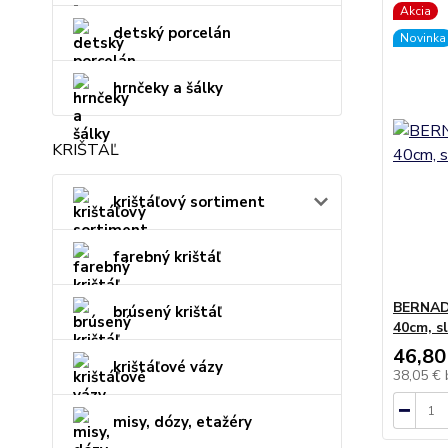
Akcia
detský porcelán
Novinka
hrnčeky a šálky
KRIŠTÁĽ
krištáľový sortiment
farebný krištáľ
BERNAD
brúsený krištáľ
40cm, s
46,80
krištáľové vázy
38,05 €
misy, dózy, etažéry