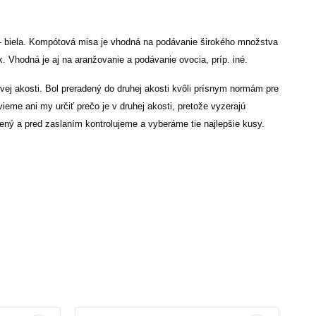
- biela.
Kompótová misa je vhodná na podávanie širokého množstva
ok. Vhodná je aj na aranžovanie a podávanie ovocia, príp. iné.
vej akosti. Bol preradený do druhej akosti kvôli prísnym normám pre
me ani my určiť prečo je v druhej akosti, pretože vyzerajú
ený a pred zaslaním kontrolujeme a vyberáme tie najlepšie kusy.