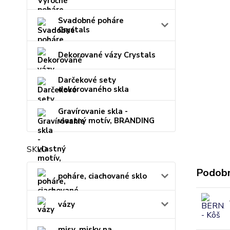
Svadobné poháre
Crystals
Dekorované vázy Crystals
Darčekové sety
dekorovaného skla
Gravírovanie skla -
vlastný motív, BRANDING
SKLO
Podobn
poháre, ciachované sklo
vázy
misy, misky na