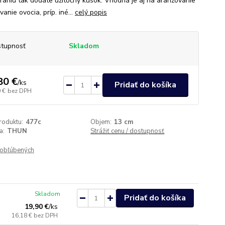
eraniu tak dodáte užitočný kúsok. Vhodná je aj na aranžovanie
anie ovocia, príp. iné...
celý popis
tupnosť
Skladom
80 €
/
ks
Pridať do košíka
 €
bez DPH
roduktu:
477c
Objem:
13 cm
a:
THUN
Strážiť cenu / dostupnosť
obľúbených
Skladom
Pridať do košíka
19,90 €
/
ks
16,18 €
bez DPH