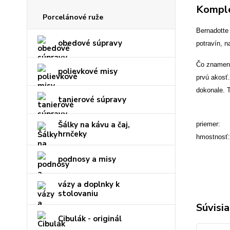
Komple
Porcelánové ruže
Bernadotte
obedové súpravy
potravín, n
Čo znamená,
polievkové misy
prvú akosť
dokonale. 
tanierové súpravy
Šálky na kávu a čaj,
priemer:
hrnčeky
hmostnosť
podnosy a misy
vázy a doplnky k
stolovaniu
Súvisia
Cibulák - originál