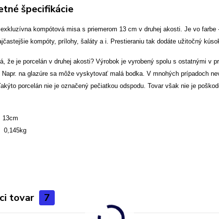
tné špecifikácie
 exkluzívna kompótová misa s priemerom 13 cm v druhej akosti.
Je vo farbe 
ajčastejšie kompóty, prílohy, šaláty a i. Prestieraniu tak dodáte užitočný kús
 že je porcelán v druhej akosti? Výrobok je vyrobený spolu s ostatnými v pr
. Napr. na glazúre sa môže vyskytovať malá bodka. V mnohých prípadoch nevie
Takýto porcelán nie je označený pečiatkou odspodu. Tovar však nie je poškod
 13cm
: 0,145kg
ci tovar
7