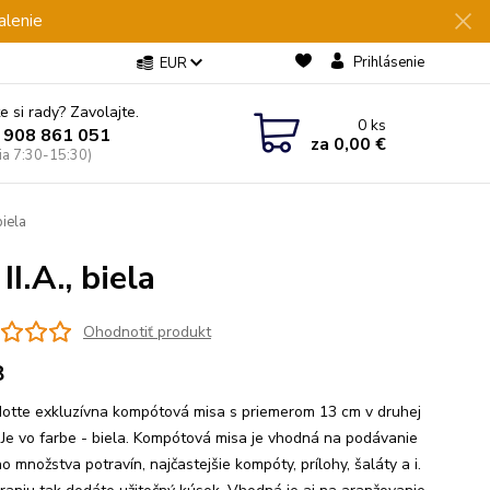
alenie
Prihlásenie
EUR
e si rady? Zavolajte.
0
ks
 908 861 051
za
0,00 €
Pia 7:30-15:30)
iela
.A., biela
Ohodnotiť produkt
8
otte exkluzívna kompótová misa s priemerom 13 cm v druhej
. Je vo farbe - biela. Kompótová misa je vhodná na podávanie
o množstva potravín, najčastejšie kompóty, prílohy, šaláty a i.