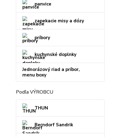
panvice
zapekacie misy a dózy
príbory
kuchynské doplnky
Jednorázový riad a príbor,
menu boxy
Podľa VÝROBCU
THUN
Berndorf Sandrik