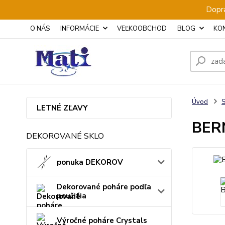
Dopra
O NÁS
INFORMÁCIE
VEĽKOOBCHOD
BLOG
KO
Úvod
S
LETNÉ ZĽAVY
BERN
DEKOROVANÉ SKLO
ponuka DEKOROV
Dekorované poháre podľa
použitia
Výročné poháre Crystals