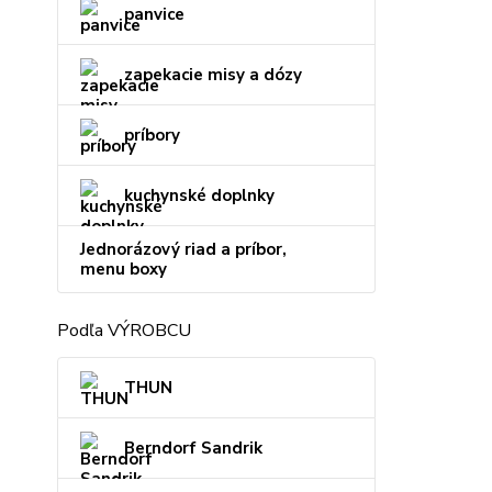
panvice
zapekacie misy a dózy
príbory
kuchynské doplnky
Jednorázový riad a príbor,
menu boxy
Podľa VÝROBCU
THUN
Berndorf Sandrik