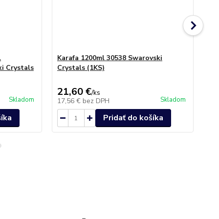
l
Karafa 1200ml 30538 Swarovski
Au
i Crystals
Crystals (1KS)
no
21,60 €
38
/
ks
Skladom
Skladom
17,56 €
bez DPH
31
šíka
Pridať do košíka