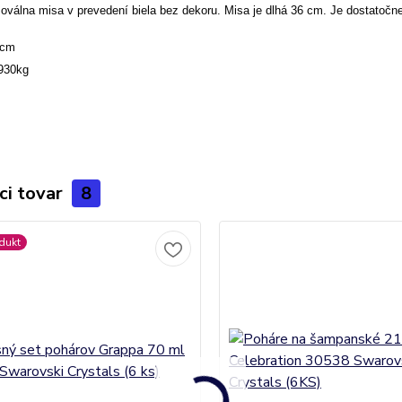
oválna misa v prevedení biela bez dekoru. Misa je dlhá 36 cm. Je dostatočne
6cm
930kg
ci tovar
8
dukt