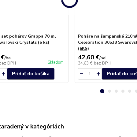
 set pohárov Grappa 70 ml
Poháre na šampanské 210m
warovski Crystals (6 ks)
Celebration 30538 Swarovsk
(6KS)
 €
42,60 €
/
bal
/
bal
Skladom
bez DPH
34,63 €
bez DPH
Pridať do košíka
Pridať do ko
zaradený v kategóriách