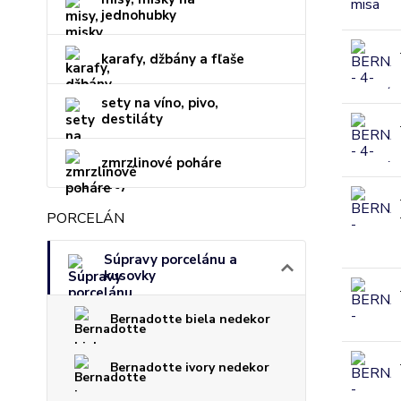
jednohubky
karafy, džbány a fľaše
sety na víno, pivo,
destiláty
zmrzlinové poháre
PORCELÁN
Súpravy porcelánu a
kusovky
Bernadotte biela nedekor
Bernadotte ivory nedekor