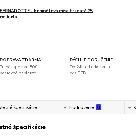
BERNADOTTE - Kompótová misa hranatá 25
cm,biela
DOPRAVA ZDARMA
RÝCHLE DORUČENIE
Pri nákupe nad 50€
Do 24h od odoslania
poštovné neplatíte.
cez DPD
etné špecifikácie
Hodnotenie
0
K
tné špecifikácie