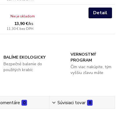
Detail
Nie je skladom
13,90 €
/
ks
11,30 €
bez DPH
VERNOSTNÝ
BALÍME EKOLOGICKY
PROGRAM
Bezpečné balenie do
Čím viac nakúpite, tým
použitých krabíc
vyššiu zľavu máte
omentáre
0
Súvisiaci tovar
8