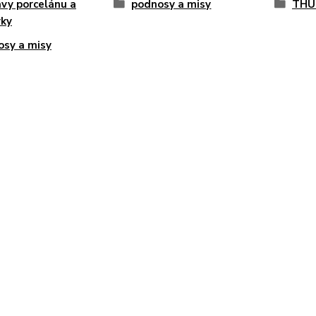
vy porcelánu a
podnosy a misy
THU
vky
sy a misy