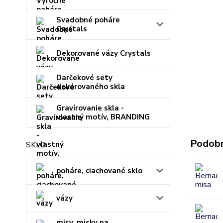
Svadobné poháre
Crystals
Dekorované vázy Crystals
Darčekové sety
dekorovaného skla
Gravírovanie skla -
vlastný motív, BRANDING
Podobn
SKLO
poháre, ciachované sklo
vázy
misy, misky na