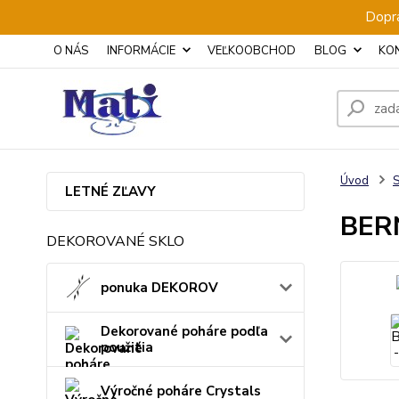
Dopra
O NÁS
INFORMÁCIE
VEĽKOOBCHOD
BLOG
KO
Úvod
S
LETNÉ ZĽAVY
BERN
DEKOROVANÉ SKLO
ponuka DEKOROV
Dekorované poháre podľa
použitia
Výročné poháre Crystals