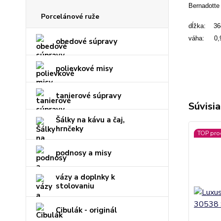
Bernadotte 
Porcelánové ruže
dĺžka: 3
váha: 0,
obedové súpravy
polievkové misy
tanierové súpravy
Súvisia
Šálky na kávu a čaj,
hrnčeky
TOP pro
podnosy a misy
vázy a doplnky k
stolovaniu
Cibulák - originál