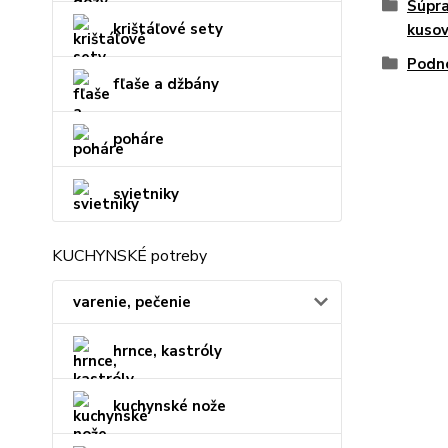
Súpra
krištáľové sety
kuso
Podno
fľaše a džbány
poháre
svietniky
KUCHYNSKÉ potreby
varenie, pečenie
hrnce, kastróly
kuchynské nože