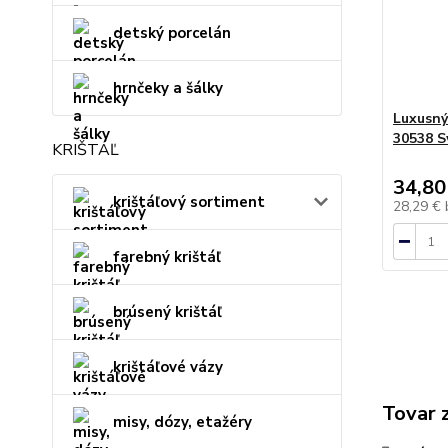
detský porcelán
hrnčeky a šálky
Luxusný
30538 S
KRIŠTÁĽ
34,80
krištáľový sortiment
28,29 €
farebný krištáľ
brúsený krištáľ
krištáľové vázy
Tovar 
misy, dózy, etažéry