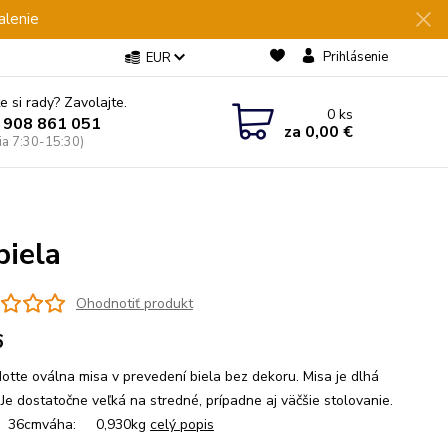
alenie
Prihlásenie
EUR
e si rady? Zavolajte.
0
ks
 908 861 051
za
0,00 €
Pia 7:30-15:30)
iela
Ohodnotiť produkt
6
otte oválna misa v prevedení biela bez dekoru. Misa je dlhá
 Je dostatočne veľká na stredné, prípadne aj väčšie stolovanie.
: 36cmváha: 0,930kg
celý popis