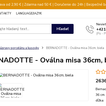
va od 2,90 € | Zdarma nad 50 € | Doručenie do 24h | Bezpečné b
NTAKTY
LANGUAGE/JAZYK
Neviet
Hľadať
+421
(Po - 
úpravy porcelánu a kusovky
BERNADOTTE - Oválna misa 36cm, biela
ADOTTE - Oválna misa 36cm, b
263
Bernad
36 cm.
dĺžka