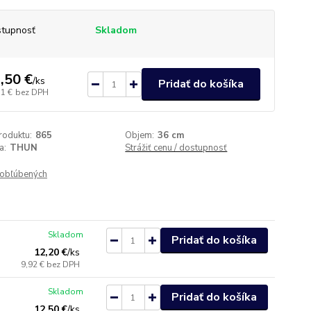
tupnosť
Skladom
,50 €
/
ks
Pridať do košíka
11 €
bez DPH
roduktu:
865
Objem:
36 cm
a:
THUN
Strážiť cenu / dostupnosť
obľúbených
Skladom
Pridať do košíka
12,20 €
/
ks
9,92 €
bez DPH
Skladom
Pridať do košíka
12,50 €
/
ks