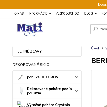
Dopra
O NÁS
INFORMÁCIE
VEĽKOOBCHOD
BLOG
KO
Úvod
S
LETNÉ ZĽAVY
BERN
DEKOROVANÉ SKLO
ponuka DEKOROV
Dekorované poháre podľa
použitia
Výročné poháre Crystals