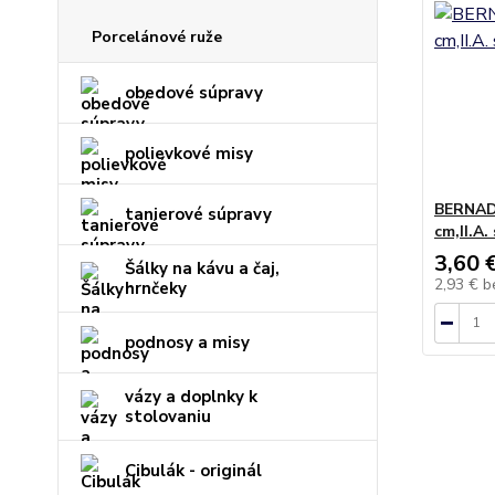
Porcelánové ruže
obedové súpravy
polievkové misy
BERNADO
tanierové súpravy
cm,II.A.
3,60 
Šálky na kávu a čaj,
2,93 €
b
hrnčeky
podnosy a misy
vázy a doplnky k
stolovaniu
Cibulák - originál