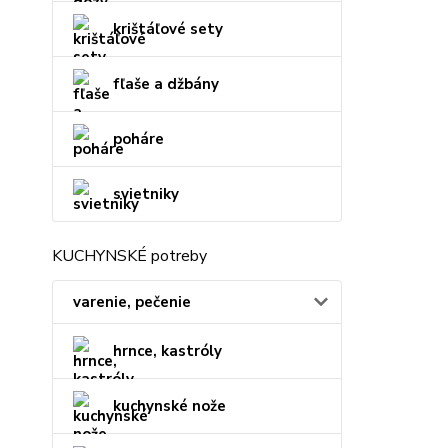
krištáľové sety
fľaše a džbány
poháre
svietniky
KUCHYNSKÉ potreby
varenie, pečenie
hrnce, kastróly
kuchynské nože