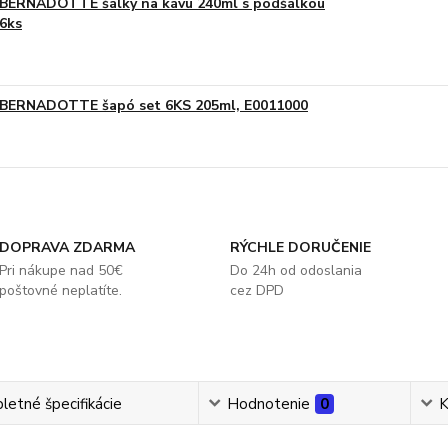
BERNADOTTE šálky na kávu 240ml s podšálkou
6ks
BERNADOTTE šapó set 6KS 205ml, E0011000
DOPRAVA ZDARMA
RÝCHLE DORUČENIE
Pri nákupe nad 50€
Do 24h od odoslania
poštovné neplatíte.
cez DPD
etné špecifikácie
Hodnotenie
0
K