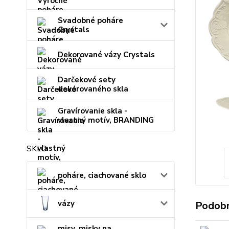
Svadobné poháre
Crystals
Dekorované vázy Crystals
Darčekové sety
dekorovaného skla
Gravírovanie skla -
vlastný motív, BRANDING
SKLO
poháre, ciachované sklo
vázy
Podobn
misy, misky na