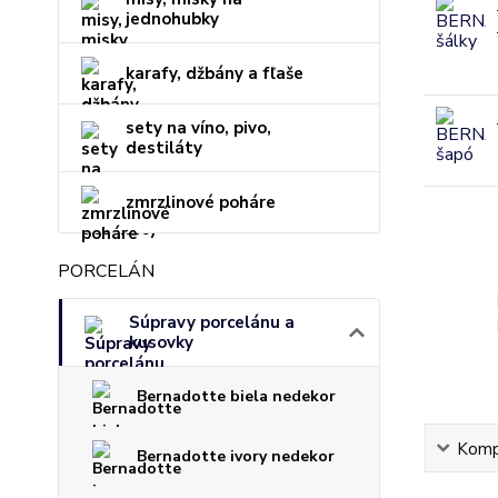
jednohubky
karafy, džbány a fľaše
sety na víno, pivo,
destiláty
zmrzlinové poháre
PORCELÁN
Súpravy porcelánu a
kusovky
Bernadotte biela nedekor
Kompl
Bernadotte ivory nedekor