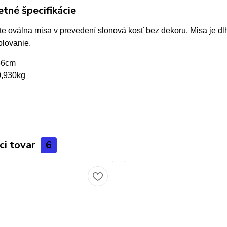
tné špecifikácie
e oválna misa v prevedení slonová kosť bez dekoru. Misa je dl
olovanie.
36cm
,930kg
ci tovar
6