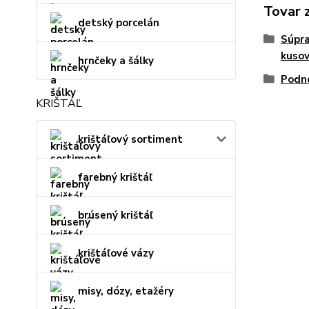
Tovar 
detský porcelán
Súpra
kuso
hrnčeky a šálky
Podno
KRIŠTÁĽ
krištáľový sortiment
farebný krištáľ
brúsený krištáľ
krištáľové vázy
misy, dózy, etažéry