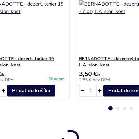
TTE - dezert. tanier 19
BERNADOTTE - dezertný tan
 slon. kosť
II.A. slon. kosť
€
3,50 €
/
ks
/
ks
Skladom
ez DPH
2,85 €
bez DPH
Pridať do košíka
Pridať do ko