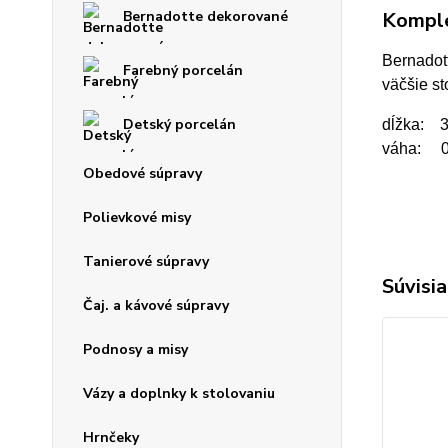
Komple
Bernadotte dekorované
Bernadott
Farebný porcelán
väčšie st
Detský porcelán
dĺžka: 
váha: 0
Obedové súpravy
Polievkové misy
Tanierové súpravy
Súvisia
Čaj. a kávové súpravy
Podnosy a misy
Vázy a doplnky k stolovaniu
Hrnčeky