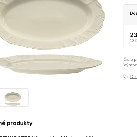
Dos
23
18,
Číslo p
Výrobc
Do 
é produkty