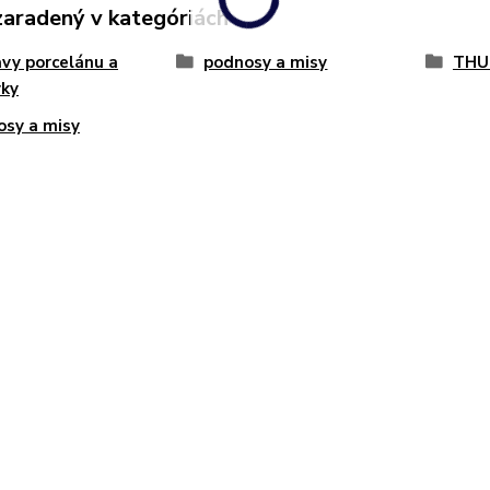
zaradený v kategóriách
vy porcelánu a
podnosy a misy
THU
vky
sy a misy