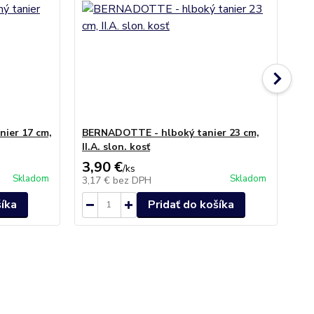
ier 17 cm,
BERNADOTTE - hlboký tanier 23 cm,
BE
II.A. slon. kosť
sl
3,90 €
46
/
ks
Skladom
Skladom
3,17 €
bez DPH
38
šíka
Pridať do košíka