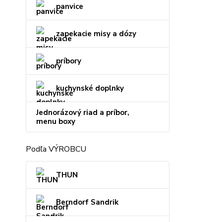
panvice
zapekacie misy a dózy
príbory
kuchynské doplnky
Jednorázový riad a príbor,
menu boxy
Podľa VÝROBCU
THUN
Berndorf Sandrik