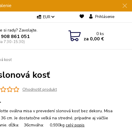
alenie
Prihlásenie
EUR
e si rady? Zavolajte.
0
ks
 908 861 051
za
0,00 €
Pia 7:30-15:30)
á kosť
lonová kosť
Ohodnotiť produkt
1
otte oválna misa v prevedení slonová kosť bez dekoru. Misa
á 36 cm. Je dostatočne veľká na stredné, prípadne aj väčšie
vanie. dĺžka: 36cmváha: 0,930kg
celý popis