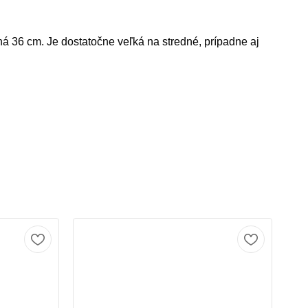
há 36 cm. Je dostatočne veľká na stredné, prípadne aj
Ak
No