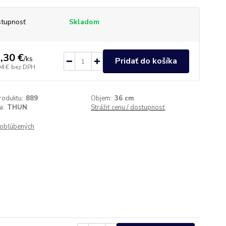
tupnosť
Skladom
,30 €
/
ks
Pridať do košíka
94 €
bez DPH
roduktu:
889
Objem:
36 cm
a:
THUN
Strážiť cenu / dostupnosť
obľúbených