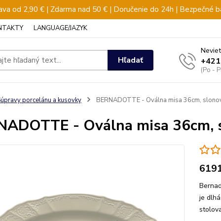
va od 2,90 € | Zdarma nad 50 € | Doručenie do 24h | Bezpečné b
NTAKTY
LANGUAGE/JAZYK
Neviet
Hľadať
+421
(Po - 
úpravy porcelánu a kusovky
BERNADOTTE - Oválna misa 36cm, slonov
ADOTTE - Oválna misa 36cm, s
619
Bernad
je dlh
stolo