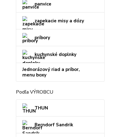
panvice
zapekacie misy a dózy
príbory
kuchynské doplnky
Jednorázový riad a príbor,
menu boxy
Podľa VÝROBCU
THUN
Berndorf Sandrik