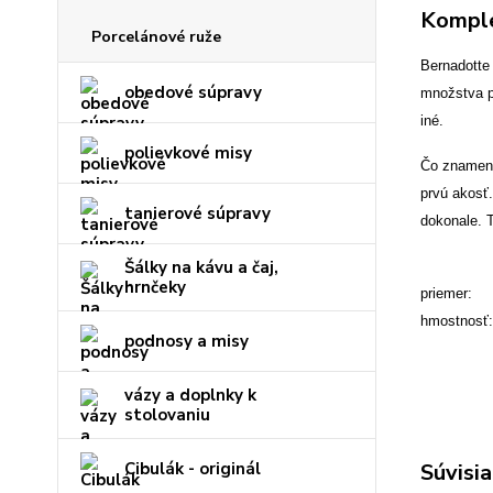
Komple
Porcelánové ruže
Bernadotte
obedové súpravy
množstva po
iné.
polievkové misy
Čo znamená,
prvú akosť
tanierové súpravy
dokonale. 
Šálky na kávu a čaj,
hrnčeky
priemer:
hmostnosť
podnosy a misy
vázy a doplnky k
stolovaniu
Cibulák - originál
Súvisia