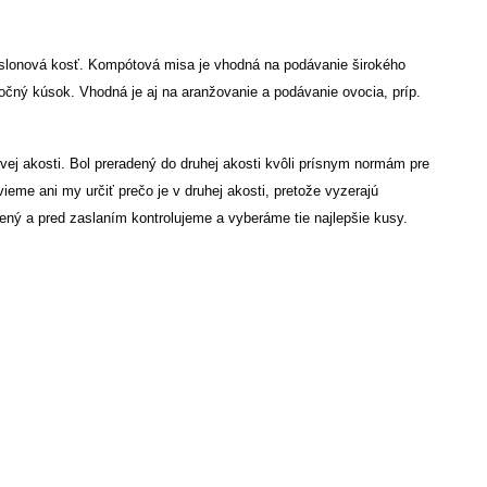
 slonová kosť.
Kompótová misa je vhodná na podávanie širokého
itočný kúsok. Vhodná je aj na aranžovanie a podávanie ovocia, príp.
vej akosti. Bol preradený do druhej akosti kvôli prísnym normám pre
me ani my určiť prečo je v druhej akosti, pretože vyzerajú
ený a pred zaslaním kontrolujeme a vyberáme tie najlepšie kusy.