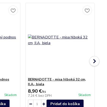
Ak
No
odnos
BERNADOTTE - misa hlboká 32 cm,
BE
II.A., biela
ko
8,90 €
12
/
ks
Skladom
Skladom
7,24 €
bez DPH
9,
šíka
Pridať do košíka