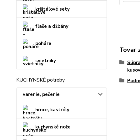
krištáľové sety
fľaše a džbány
poháre
Tovar 
svietniky
Súpra
kuso
KUCHYNSKÉ potreby
Podno
varenie, pečenie
hrnce, kastróly
kuchynské nože