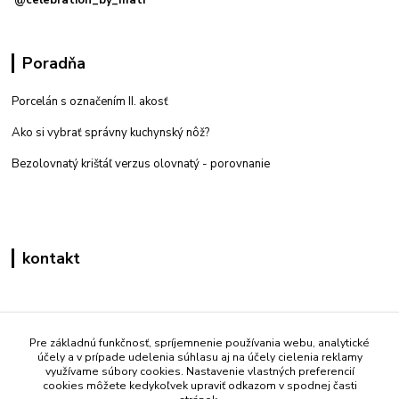
@celebration_by_mati
Poradňa
Porcelán s označením II. akosť
Ako si vybrať správny kuchynský nôž?
Bezolovnatý krištáľ verzus olovnatý -
porovnanie
kontakt
Zákaznícka podpora eshop mati
+421 908 861 051
Pre základnú funkčnosť, spríjemnenie používania webu, analytické
účely a v prípade udelenia súhlasu aj na účely cielenia reklamy
(Po - Pia 7:30-15:30)
využívame súbory cookies. Nastavenie vlastných preferencií
cookies môžete kedykoľvek upraviť odkazom v spodnej časti
info@mati.sk