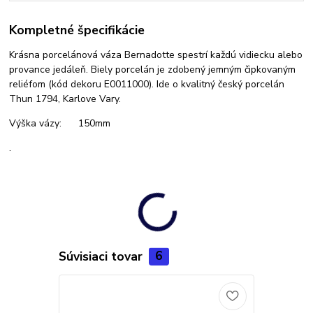
Kompletné špecifikácie
Krásna porcelánová váza Bernadotte spestrí každú vidiecku alebo
provance jedáleň. Biely porcelán je zdobený jemným čipkovaným
reliéfom (kód dekoru E0011000). Ide o kvalitný český porcelán
Thun 1794, Karlove Vary.
Výška vázy: 150mm
.
Súvisiaci tovar
6
Akcia
Novinka