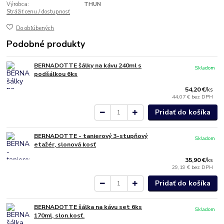
Výrobca:
THUN
Strážiť cenu / dostupnosť
Do obľúbených
Podobné produkty
BERNADOTTE šálky na kávu 240ml s
Skladom
podšálkou 6ks
54,20 €
/
ks
44,07 €
bez DPH
Pridať do košíka
BERNADOTTE - tanierový 3-stupňový
Skladom
etažér, slonová kosť
35,90 €
/
ks
29,19 €
bez DPH
Pridať do košíka
BERNADOTTE šálka na kávu set 6ks
Skladom
170ml, slon.kosť.