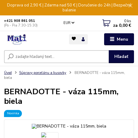
Doprava od 2,90 € | Zdarma nad 50 € | Doručenie do 24h | Bezpečné
balenie
0
ks
+421 908 861 051
EUR
za
0,00 €
(Po - Pia 7:30-15:30)
Menu
Hľadať
Úvod
Súpravy porcelánu a kusovky
BERNADOTTE - váza 115mm,
biela
BERNADOTTE - váza 115mm,
biela
Novinka