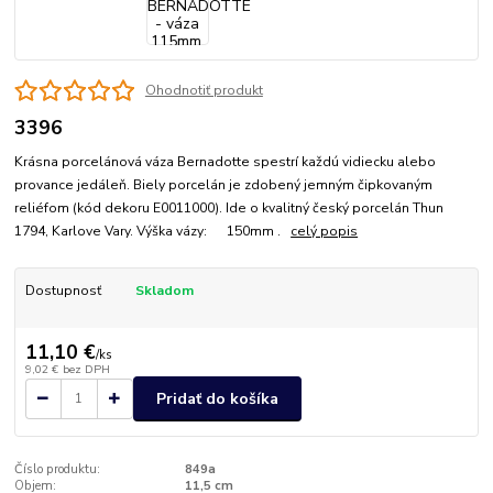
Ohodnotiť produkt
3396
Krásna porcelánová váza Bernadotte spestrí každú vidiecku alebo
provance jedáleň. Biely porcelán je zdobený jemným čipkovaným
reliéfom (kód dekoru E0011000). Ide o kvalitný český porcelán Thun
1794, Karlove Vary. Výška vázy: 150mm .
celý popis
Dostupnosť
Skladom
11,10 €
/
ks
9,02 €
bez DPH
Pridať do košíka
Číslo produktu:
849a
Objem:
11,5 cm