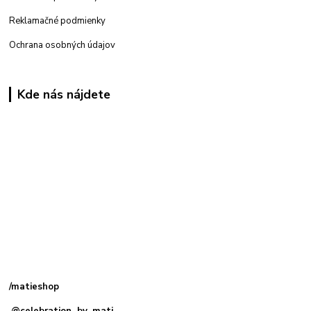
Reklamačné podmienky
Ochrana osobných údajov
Kde nás nájdete
Kamenná
predajňa: Priemyselná 2, 949 01 Nitra
/matieshop