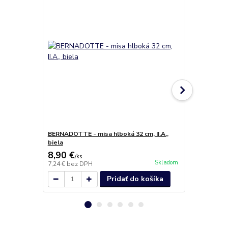
BERNADOTTE - misa hlboká 32 cm, II.A.,
BERNADOTTE 
biela
kosť
8,90 €
15,30 €
/
ks
/
k
Skladom
7,24 €
bez DPH
12,44 €
bez 
Pridať do košíka