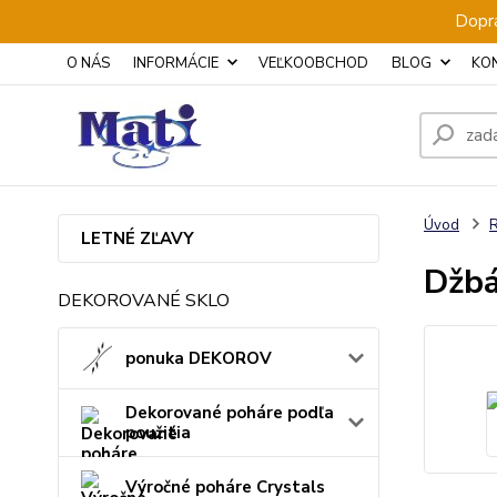
Dopra
O NÁS
INFORMÁCIE
VEĽKOOBCHOD
BLOG
KO
Úvod
LETNÉ ZĽAVY
Džbá
DEKOROVANÉ SKLO
ponuka DEKOROV
Dekorované poháre podľa
použitia
Výročné poháre Crystals