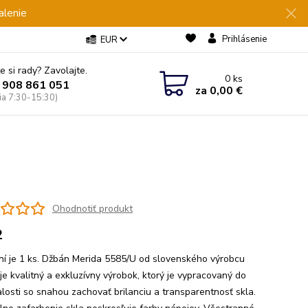
alenie
Prihlásenie
EUR
e si rady? Zavolajte.
0
ks
 908 861 051
za
0,00 €
Pia 7:30-15:30)
Ohodnotiť produkt
2
ní je 1 ks. Džbán Merida 5585/U od slovenského výrobcu
e kvalitný a exkluzívny výrobok, ktorý je vypracovaný do
losti so snahou zachovať brilanciu a transparentnosť skla.