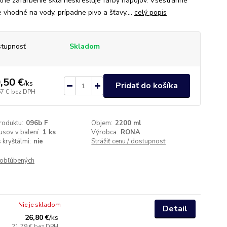
lne zafarbenie skla neskresľuje farby nápojov. Všestranné
e vhodné na vody, prípadne pivo a šťavy....
celý popis
tupnosť
Skladom
,50 €
/
ks
Pridať do košíka
67 €
bez DPH
roduktu:
096b F
Objem:
2200 ml
usov v balení:
1 ks
Výrobca:
RONA
 kryštálmi:
nie
Strážiť cenu / dostupnosť
obľúbených
Nie je skladom
Detail
26,80 €
/
ks
21,79 €
bez DPH