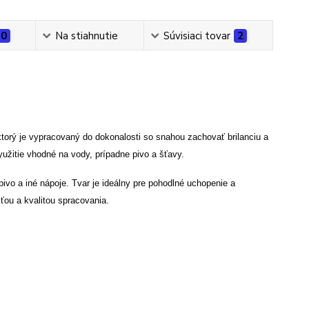
0
Na stiahnutie
Súvisiaci tovar
2
orý je vypracovaný do dokonalosti so snahou zachovať brilanciu a
yužitie vhodné na vody, prípadne pivo a šťavy.
pivo a iné nápoje. Tvar je ideálny pre pohodlné uchopenie a
ou a kvalitou spracovania.