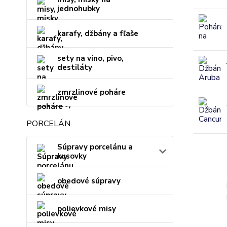
jednohubky
karafy, džbány a fľaše
sety na víno, pivo,
destiláty
zmrzlinové poháre
PORCELÁN
Súpravy porcelánu a
kusovky
obedové súpravy
polievkové misy