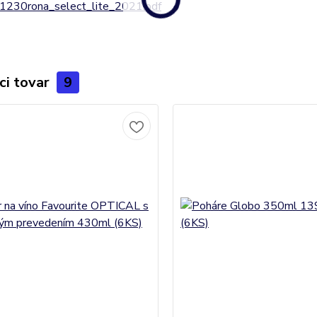
1230rona_select_lite_2021.pdf
ci tovar
9