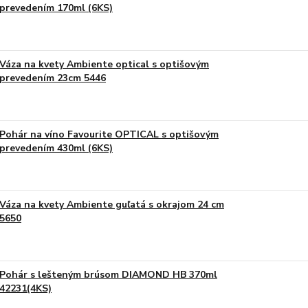
prevedením 170ml (6KS)
Váza na kvety Ambiente optical s optišovým
prevedením 23cm 5446
Pohár na víno Favourite OPTICAL s optišovým
prevedením 430ml (6KS)
Váza na kvety Ambiente guľatá s okrajom 24 cm
5650
Pohár s lešteným brúsom DIAMOND HB 370ml
42231(4KS)