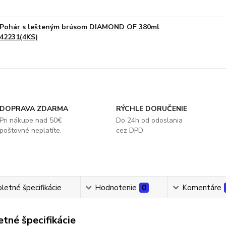
Pohár s lešteným brúsom DIAMOND OF 380ml
42231(4KS)
DOPRAVA ZDARMA
RÝCHLE DORUČENIE
Pri nákupe nad 50€
Do 24h od odoslania
poštovné neplatíte.
cez DPD
etné špecifikácie
Hodnotenie
0
Komentáre
tné špecifikácie