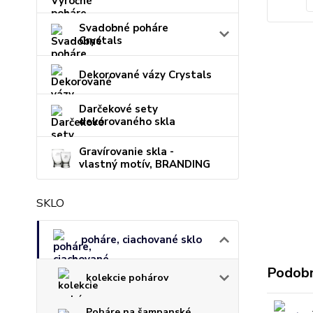
Svadobné poháre
Crystals
Dekorované vázy Crystals
Darčekové sety
dekorovaného skla
Gravírovanie skla -
vlastný motív, BRANDING
SKLO
poháre, ciachované sklo
Podobn
kolekcie pohárov
Poháre na šampanské,