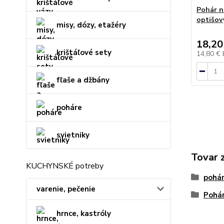
Pohár n
optišov
misy, dózy, etažéry
18,20
krištáľové sety
14,80 €
fľaše a džbány
poháre
svietniky
Tovar 
KUCHYNSKÉ potreby
pohár
varenie, pečenie
Pohár
hrnce, kastróly