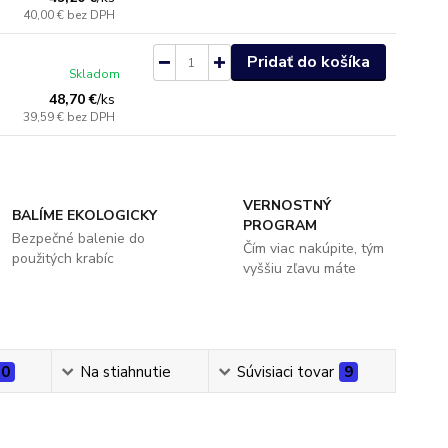
40,00 €
bez DPH
Pridať do košíka
Skladom
48,70 €
/
ks
39,59 €
bez DPH
VERNOSTNÝ
BALÍME EKOLOGICKY
PROGRAM
Bezpečné balenie do
Čím viac nakúpite, tým
použitých krabíc
vyššiu zľavu máte
0
Na stiahnutie
Súvisiaci tovar
9