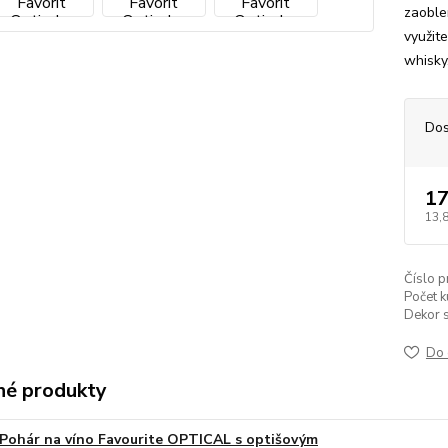
zaoble
využit
whisky
Dos
17
13,
Číslo p
Počet k
Dekor s
Do 
é produkty
Pohár na víno Favourite OPTICAL s optišovým