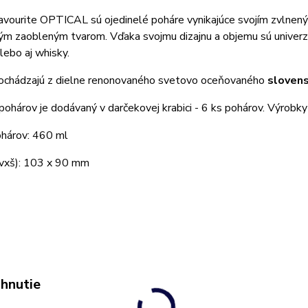
avourite OPTICAL sú ojedinelé poháre vynikajúce svojím zvlnen
m zaobleným tvarom. Vďaka svojmu dizajnu a objemu sú univerzá
lebo aj whisky.
ochádzajú z dielne renonovaného svetovo oceňovaného
sloven
pohárov je dodávaný v darčekovej krabici - 6 ks pohárov. Výrobk
hárov: 460 ml
vxš): 103 x 90 mm
ahnutie