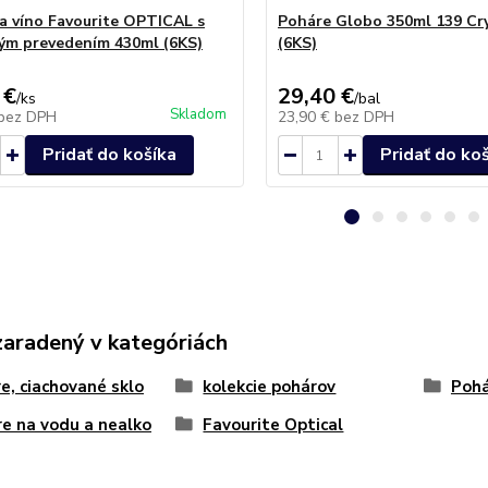
a víno Favourite OPTICAL s
Poháre Globo 350ml 139 Cry
ým prevedením 430ml (6KS)
(6KS)
 €
29,40 €
/
ks
/
bal
Skladom
bez DPH
23,90 €
bez DPH
Pridať do košíka
Pridať do ko
zaradený v kategóriách
e, ciachované sklo
kolekcie pohárov
Pohá
e na vodu a nealko
Favourite Optical