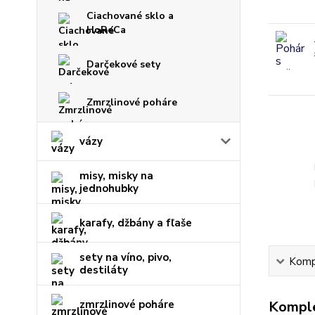
Ciachované sklo a
HoReCa
Darčekové sety
Zmrzlinové poháre
vázy
misy, misky na
jednohubky
karafy, džbány a fľaše
sety na víno, pivo,
Kompl
destiláty
zmrzlinové poháre
Komple