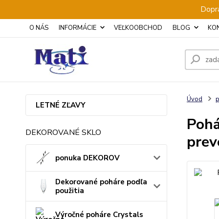
Dopra
O NÁS
INFORMÁCIE
VEĽKOOBCHOD
BLOG
KO
Úvod
p
LETNÉ ZĽAVY
Pohá
DEKOROVANÉ SKLO
prev
ponuka DEKOROV
Dekorované poháre podľa
použitia
Výročné poháre Crystals