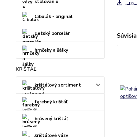
stolovaniu
_ps_
Cibulák - originál
detský porcelán
Súvisia
hrnčeky a šálky
KRIŠTÁĽ
krištáľový sortiment
farebný krištáľ
brúsený krištáľ
krištáľové vázy