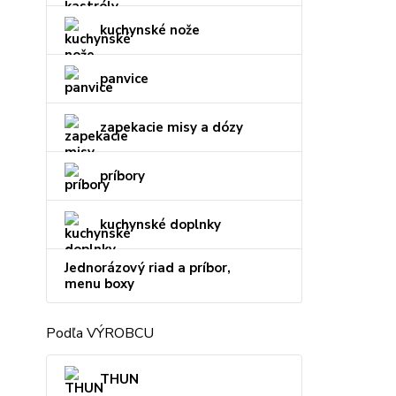
kuchynské nože
panvice
zapekacie misy a dózy
príbory
kuchynské doplnky
Jednorázový riad a príbor,
menu boxy
Podľa VÝROBCU
THUN