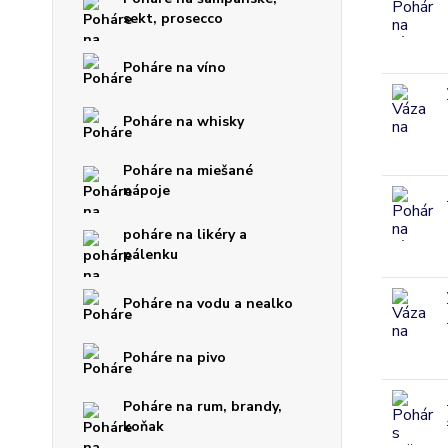
sekt, prosecco
Poháre na víno
Poháre na whisky
Poháre na miešané
nápoje
poháre na likéry a
pálenku
Poháre na vodu a nealko
Poháre na pivo
Poháre na rum, brandy,
koňak