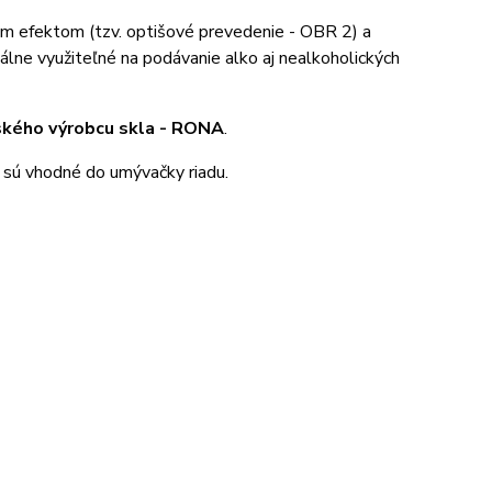
ým efektom (tzv. optišové prevedenie - OBR 2) a
lne využiteľné na podávanie alko aj nealkoholických
ského výrobcu skla - RONA
.
y sú vhodné do umývačky riadu.