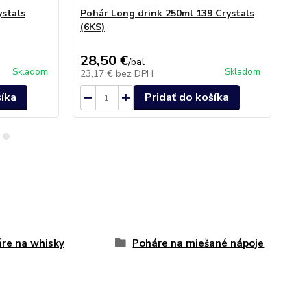
stals
Pohár Long drink 250ml 139 Crystals
Po
(6KS)
Ce
28,50 €
42
/
bal
Skladom
Skladom
23,17 €
bez DPH
34
šíka
Pridať do košíka
re na whisky
Poháre na miešané nápoje