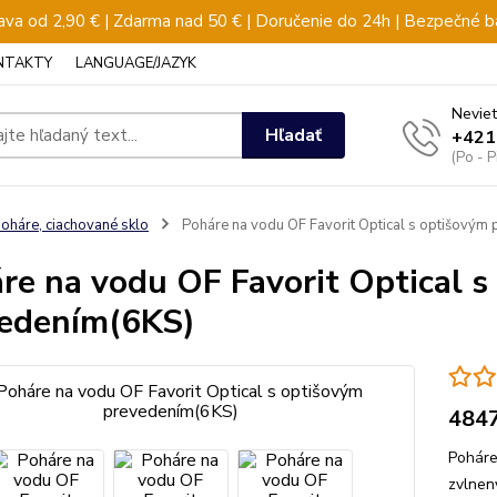
va od 2,90 € | Zdarma nad 50 € | Doručenie do 24h | Bezpečné b
NTAKTY
LANGUAGE/JAZYK
Neviet
Hľadať
+421
(Po - 
oháre, ciachované sklo
Poháre na vodu OF Favorit Optical s optišovým
re na vodu OF Favorit Optical 
edením(6KS)
484
Poháre
zvlnen