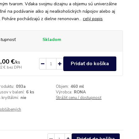
ným tvarom. Vďaka svojmu dizajnu a objemu sú univerzálne
eľné na podávanie alko aj nealkoholických nápojov alebo aj
. Poháre pochádzajú z dielne renonovan...
celý popis
tupnosť
Skladom
,00 €
/
ks
Pridať do košíka
82 €
bez DPH
roduktu:
093a
Objem:
460 ml
usov v balení:
6 ks
Výrobca:
RONA
 kryštálmi:
nie
Strážiť cenu / dostupnosť
obľúbených