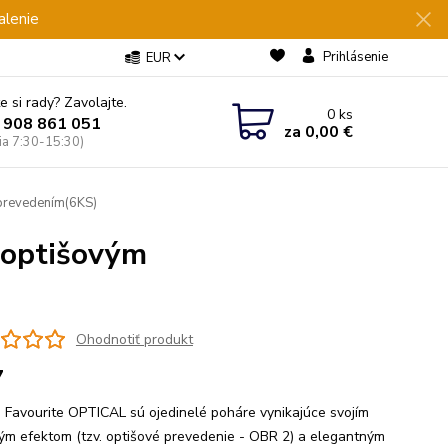
alenie
Prihlásenie
EUR
e si rady? Zavolajte.
0
ks
 908 861 051
za
0,00 €
Pia 7:30-15:30)
 prevedením(6KS)
s optišovým
Ohodnotiť produkt
7
 Favourite OPTICAL sú ojedinelé poháre vynikajúce svojím
ým efektom (tzv. optišové prevedenie - OBR 2) a elegantným