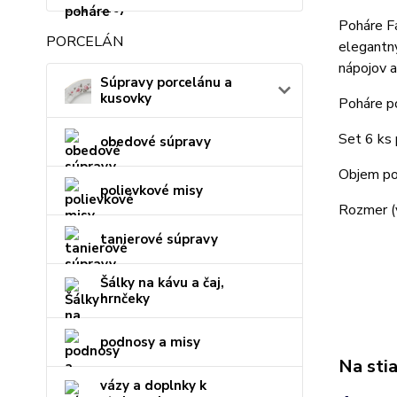
Poháre F
PORCELÁN
elegantný
nápojov a
Súpravy porcelánu a
kusovky
Poháre p
Set 6 ks 
obedové súpravy
Objem po
polievkové misy
Rozmer (
tanierové súpravy
Šálky na kávu a čaj,
hrnčeky
podnosy a misy
Na sti
vázy a doplnky k