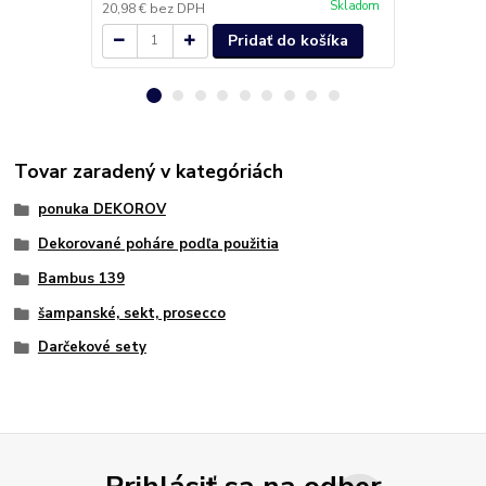
Skladom
20,98 €
bez DPH
18,13 €
bez 
Pridať do košíka
Tovar zaradený v kategóriách
ponuka DEKOROV
Dekorované poháre podľa použitia
Bambus 139
šampanské, sekt, prosecco
Darčekové sety
Prihlásiť sa na odber