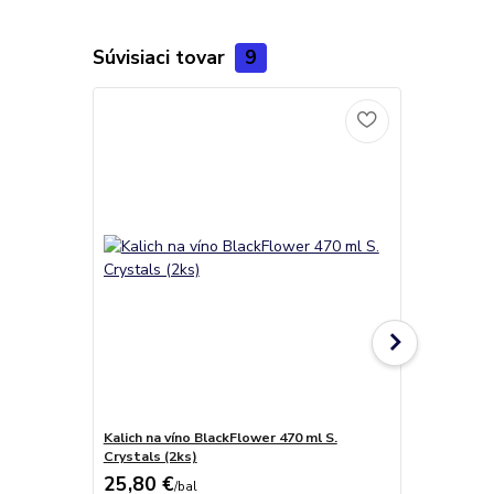
Súvisiaci tovar
9
Kalich na víno BlackFlower 470 ml S.
Kalichy na 
Crystals (2ks)
Green Cryst
25,80 €
22,30 €
/
bal
/
b