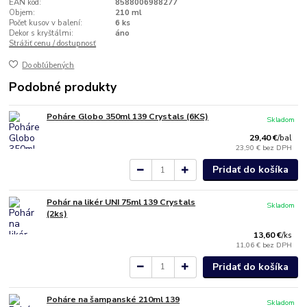
EAN kód:
8588006988277
Objem:
210 ml
Počet kusov v balení:
6 ks
Dekor s kryštálmi:
áno
Strážiť cenu / dostupnosť
Do obľúbených
Podobné produkty
Poháre Globo 350ml 139 Crystals (6KS)
Skladom
29,40 €
/
bal
23,90 €
bez DPH
Pridať do košíka
Pohár na likér UNI 75ml 139 Crystals
Skladom
(2ks)
13,60 €
/
ks
11,06 €
bez DPH
Pridať do košíka
Poháre na šampanské 210ml 139
Skladom