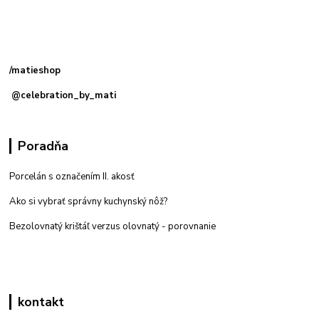
Kamenná
predajňa: Priemyselná 2, 949 01 Nitra
/matieshop
@celebration_by_mati
Poradňa
Porcelán s označením II. akosť
Ako si vybrať správny kuchynský nôž?
Bezolovnatý krištáľ verzus olovnatý -
porovnanie
kontakt