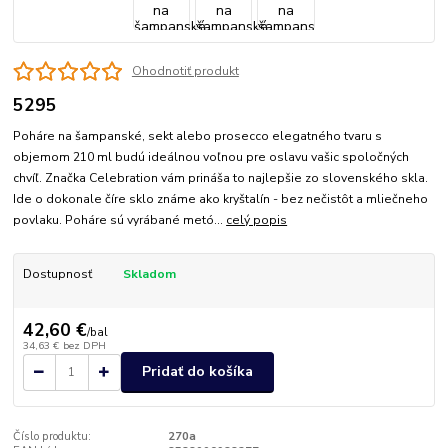
Ohodnotiť produkt
5295
Poháre na šampanské, sekt alebo prosecco elegatného tvaru s
objemom 210 ml budú ideálnou voľnou pre oslavu vašic spoločných
chvíľ. Značka Celebration vám prináša to najlepšie zo slovenského skla.
Ide o dokonale číre sklo známe ako kryštalín - bez nečistôt a mliečneho
povlaku. Poháre sú vyrábané metó...
celý popis
Dostupnosť
Skladom
42,60 €
/
bal
34,63 €
bez DPH
Pridať do košíka
Číslo produktu:
270a