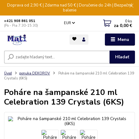
Doprava od 2,90 € | Zdarma nad 50 € | Doručenie do 24h | Bezpečné
balenie
0
ks
+421 908 861 051
EUR
za
0,00 €
(Po - Pia 7:30-15:30)
Menu
Hľadať
Úvod
ponuka DEKOROV
Poháre na šampanské 210 ml Celebration 139
Crystals (6KS)
Poháre na šampanské 210 ml
Celebration 139 Crystals (6KS)