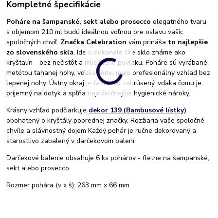
Kompletné špecifikácie
Poháre na šampanské, sekt alebo prosecco
elegatného tvaru
s objemom 210 ml budú ideálnou voľnou pre oslavu vašic
spoločných chvíľ.
Značka Celebration
vám prináša
to najlepšie
zo slovenského skla
. Ide o dokonale číre sklo známe ako
kryštalín - bez nečistôt a mliečneho povlaku. Poháre sú vyrábané
metótou ťahanej nohy, vďaka čomu majú profesionálny vzhľad bez
lepenej nohy. Ústny okraj je fazetovo zabrúsený, vďaka čomu je
príjemný na dotyk a spľňa najnáročnejšie hygienické nároky.
Krásny vzhľad podčiarkuje
dekor 139 (Bambusové lístky)
obohatený o kryštály poprednej značky. Rozžiaria vaše spoločné
chvíle a slávnostný dojem Každý pohár je ručne dekorovaný a
starostlivo zabalený v darčekovom balení.
Darčekové balenie obsahuje 6 ks pohárov - fletne na šampanské,
sekt alebo prosecco.
Rozmer pohára (v x š): 263 mm x 66 mm.