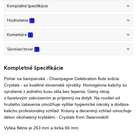
Kompletné špecifikácie
Hodnotenie
0
Komentáre
1
Súvisiaci tovar
8
Kompletné špecifikácie
Pohár na šampanské - Champagne Celebration flute srdcia
Crystals -
sú kvalitné slovenské výrobky
. Homogénne kalichy sú
vyrobené z jedného kusu skla bez lepenia. Ústny okraj
s fazetovým zabrúsením je príjemný na dotyk. Na rozdiel od
hrubého zatavenia umožňuje vyššie hygienické nároky a dodáva
kalichu profesionálny vzhľad. Krásny a decentný vzhľad umocňuje
dekor obohatený kryštálmi -
Crystals from Swarovski®
.
Výška flétne je 263 mm a šírka 66 mm.