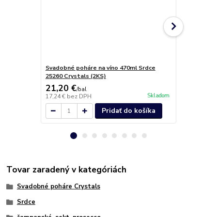
Svadobné poháre na víno 470ml Srdce
Malibu Likér
25260 Crystals (2KS)
21,20 €
33,30 €
/
bal
/
b
Skladom
17,24 €
bez DPH
27,07 €
bez 
Pridať do košíka
Tovar zaradený v kategóriách
Svadobné poháre Crystals
Srdce