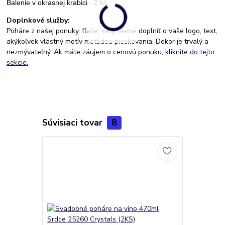
Balenie v okrasnej krabici - 2 ks.
Doplnkové služby:
Poháre z našej ponuky, fľaše, sety, vieme doplniť o vaše logo, text,
akýkoľvek vlastný motív metódou pieskovania. Dekor je trvalý a
nezmývateľný. Ak máte záujem o cenovú ponuku,
kliknite do tejto
sekcie.
Súvisiaci tovar
8