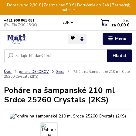
Doprava od 2,90 € | Zdarma nad 50 € | Doručenie do 24h | Bezpečné
balenie
0
ks
+421 908 861 051
EUR
za
0,00 €
(Po - Pia 7:30-15:30)
Menu
Hľadať
Úvod
ponuka DEKOROV
Srdce
Poháre na šampanské 210 ml Srdce
25260 Crystals (2KS)
Poháre na šampanské 210 ml
Srdce 25260 Crystals (2KS)