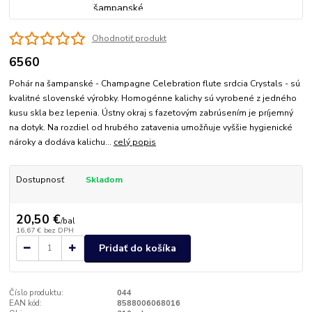
Ohodnotiť produkt
6560
Pohár na šampanské - Champagne Celebration flute srdcia Crystals - sú
kvalitné slovenské výrobky. Homogénne kalichy sú vyrobené z jedného
kusu skla bez lepenia. Ústny okraj s fazetovým zabrúsením je príjemný
na dotyk. Na rozdiel od hrubého zatavenia umožňuje vyššie hygienické
nároky a dodáva kalichu...
celý popis
Dostupnosť
Skladom
20,50 €
/
bal
16,67 €
bez DPH
Pridať do košíka
Číslo produktu:
044
EAN kód:
8588006068016