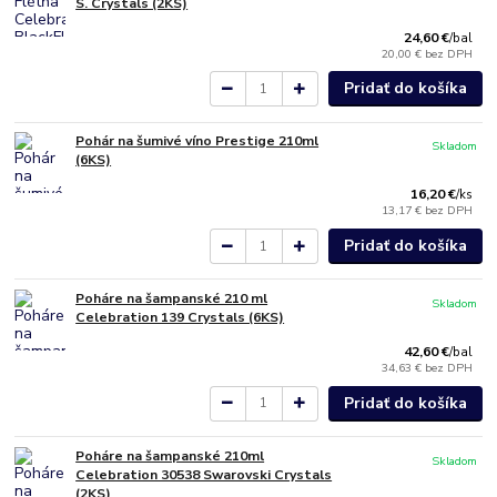
S. Crystals (2KS)
24,60 €
/
bal
20,00 €
bez DPH
Pridať do košíka
Pohár na šumivé víno Prestige 210ml
Skladom
(6KS)
16,20 €
/
ks
13,17 €
bez DPH
Pridať do košíka
Poháre na šampanské 210 ml
Skladom
Celebration 139 Crystals (6KS)
42,60 €
/
bal
34,63 €
bez DPH
Pridať do košíka
Poháre na šampanské 210ml
Skladom
Celebration 30538 Swarovski Crystals
(2KS)