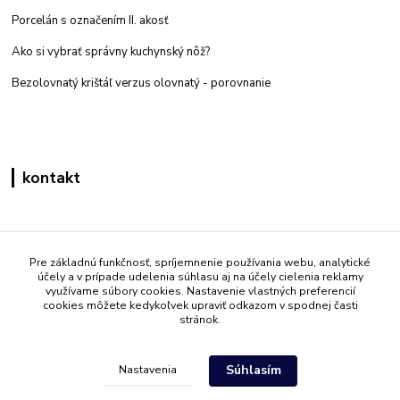
Porcelán s označením II. akosť
Ako si vybrať správny kuchynský nôž?
Bezolovnatý krištáľ verzus olovnatý -
porovnanie
kontakt
Zákaznícka podpora eshop mati
+421 908 861 051
Pre základnú funkčnosť, spríjemnenie používania webu, analytické
účely a v prípade udelenia súhlasu aj na účely cielenia reklamy
(Po - Pia 7:30-15:30)
využívame súbory cookies. Nastavenie vlastných preferencií
cookies môžete kedykoľvek upraviť odkazom v spodnej časti
info@mati.sk
stránok.
Súhlasím
Nastavenia