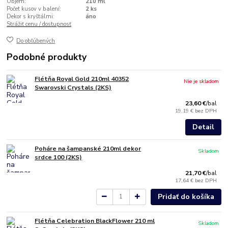
Objem:
210 ml
Počet kusov v balení:
2 ks
Dekor s kryštálmi:
áno
Strážiť cenu / dostupnosť
Do obľúbených
Podobné produkty
Flétňa Royal Gold 210ml 40352
Nie je skladom
Swarovski Crystals (2KS)
23,60 €
/
bal
19,19 €
bez DPH
Detail
Poháre na šampanské 210ml dekor
Skladom
srdce 100 (2KS)
21,70 €
/
bal
17,64 €
bez DPH
Pridať do košíka
Flétňa Celebration BlackFlower 210 ml
Skladom