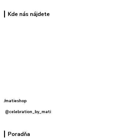
Kde nás nájdete
Kamenná
predajňa: Priemyselná 2, 949 01 Nitra
/matieshop
@celebration_by_mati
Poradňa