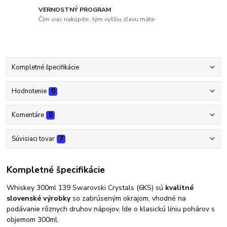
VERNOSTNÝ PROGRAM
Čím viac nakúpite, tým vyššiu zľavu máte
Kompletné špecifikácie
Hodnotenie
0
Komentáre
0
Súvisiaci tovar
7
Kompletné špecifikácie
Whiskey 300ml 139 Swarovski Crystals (6KS) sú
kvalitné
slovenské výrobky
so zabrúseným okrajom, vhodné na
podávanie rôznych druhov nápojov. Ide o klasickú líniu pohárov s
objemom 300ml.