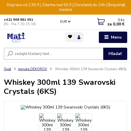
Doprava od 2,90 € | Zdarma nad 50 € | Doručenie do 24h | Bezpečné
balenie
0
ks
+421 908 861 051
EUR
za
0,00 €
(Po - Pia 7:30-15:30)
Menu
Hľadať
Úvod
ponuka DEKOROV
Whiskey 300ml 139 Swarovski Crystals (6KS)
Whiskey 300ml 139 Swarovski
Crystals (6KS)