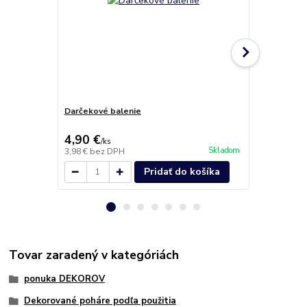
Darčekové balenie
MENUBOX jed
4,90 €
34,60 €
/
ks
/
b
Skladom
3,98 €
bez DPH
28,13 €
bez 
Pridať do košíka
Tovar zaradený v kategóriách
ponuka DEKOROV
Dekorované poháre podľa použitia