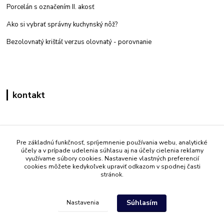
Porcelán s označením II. akosť
Ako si vybrať správny kuchynský nôž?
Bezolovnatý krištáľ verzus olovnatý -
porovnanie
kontakt
Zákaznícka podpora eshop mati
+421 908 861 051
Pre základnú funkčnosť, spríjemnenie používania webu, analytické
účely a v prípade udelenia súhlasu aj na účely cielenia reklamy
(Po - Pia 7:30-15:30)
využívame súbory cookies. Nastavenie vlastných preferencií
cookies môžete kedykoľvek upraviť odkazom v spodnej časti
info@mati.sk
stránok.
Súhlasím
Nastavenia