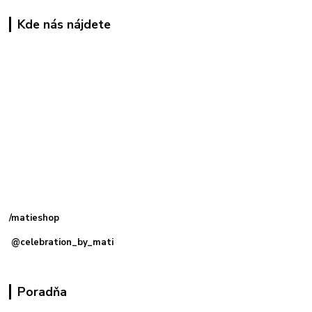
Kde nás nájdete
Kamenná
predajňa: Priemyselná 2, 949 01 Nitra
/matieshop
@celebration_by_mati
Poradňa