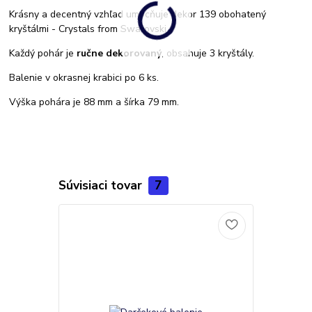
Krásny a decentný vzhľad umocňuje dekor 139 obohatený
kryštálmi - Crystals from Swarovski.
Každý pohár je
ručne dekorovaný
, obsahuje 3 kryštály.
Balenie v okrasnej krabici po 6 ks.
Výška pohára je 88 mm a šírka 79 mm.
Súvisiaci tovar
7