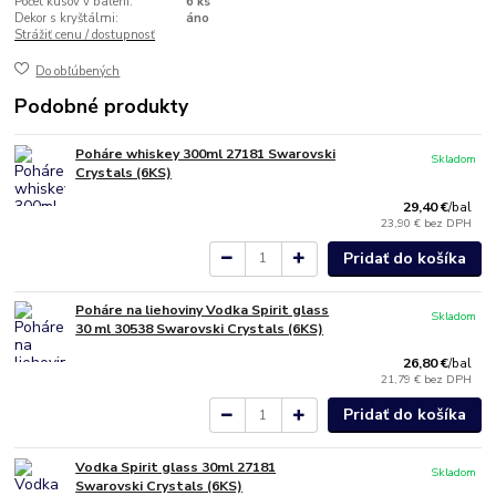
Počet kusov v balení:
6 ks
Dekor s kryštálmi:
áno
Strážiť cenu / dostupnosť
Do obľúbených
Podobné produkty
Poháre whiskey 300ml 27181 Swarovski
Skladom
Crystals (6KS)
29,40 €
/
bal
23,90 €
bez DPH
Pridať do košíka
Poháre na liehoviny Vodka Spirit glass
Skladom
30 ml 30538 Swarovski Crystals (6KS)
26,80 €
/
bal
21,79 €
bez DPH
Pridať do košíka
Vodka Spirit glass 30ml 27181
Skladom
Swarovski Crystals (6KS)