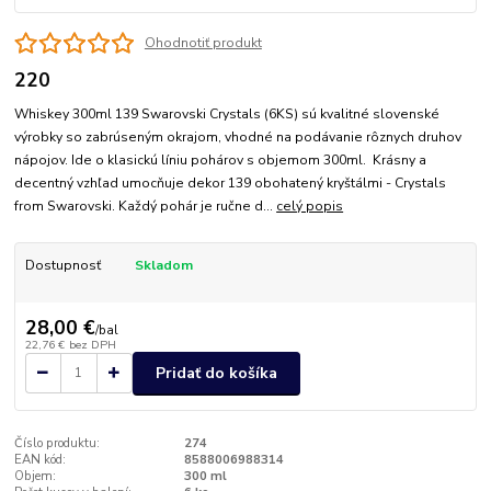
Ohodnotiť produkt
220
Whiskey 300ml 139 Swarovski Crystals (6KS) sú kvalitné slovenské
výrobky so zabrúseným okrajom, vhodné na podávanie rôznych druhov
nápojov. Ide o klasickú líniu pohárov s objemom 300ml. Krásny a
decentný vzhľad umocňuje dekor 139 obohatený kryštálmi - Crystals
from Swarovski. Každý pohár je ručne d...
celý popis
Dostupnosť
Skladom
28,00 €
/
bal
22,76 €
bez DPH
Pridať do košíka
Číslo produktu:
274
EAN kód:
8588006988314
Objem:
300 ml