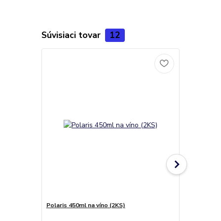
Súvisiaci tovar
12
Polaris 450ml na víno (2KS)
Polaris 540m