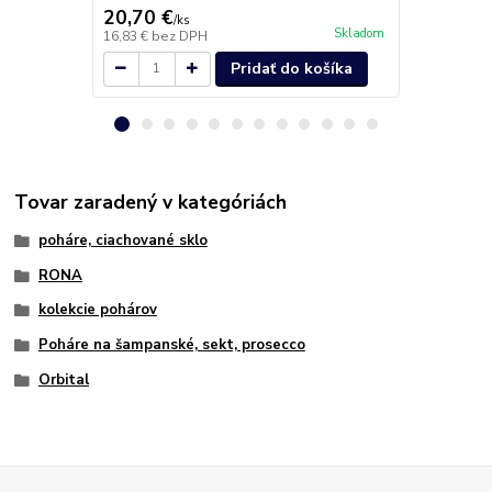
20,70 €
20,40 €
/
ks
/
k
Skladom
16,83 €
bez DPH
16,59 €
bez 
Pridať do košíka
Tovar zaradený v kategóriách
poháre, ciachované sklo
RONA
kolekcie pohárov
Poháre na šampanské, sekt, prosecco
Orbital