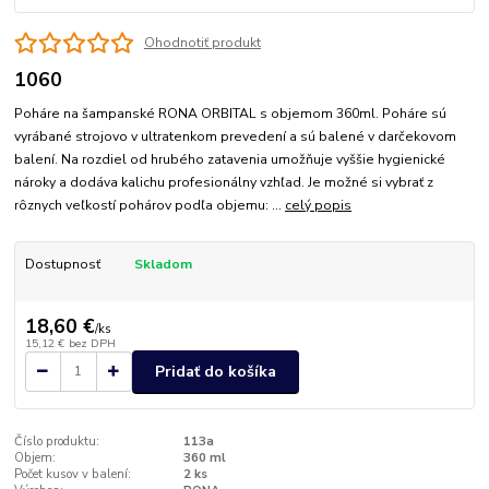
Ohodnotiť produkt
1060
Poháre na šampanské RONA ORBITAL s objemom 360ml. Poháre sú
vyrábané strojovo v ultratenkom prevedení a sú balené v darčekovom
balení. Na rozdiel od hrubého zatavenia umožňuje vyššie hygienické
nároky a dodáva kalichu profesionálny vzhľad. Je možné si vybrať z
rôznych veľkostí pohárov podľa objemu: ...
celý popis
Dostupnosť
Skladom
18,60 €
/
ks
15,12 €
bez DPH
Pridať do košíka
Číslo produktu:
113a
Objem:
360 ml
Počet kusov v balení:
2 ks