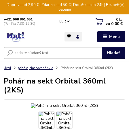
Doprava od 2,90 € | Zdarma nad 50 € | Doručenie do 24h | Bezpečné
balenie
0
ks
+421 908 861 051
EUR
za
0,00 €
(Po - Pia 7:30-15:30)
Menu
Hľadať
Úvod
poháre, ciachované sklo
Pohár na sekt Orbital 360ml (2KS)
Pohár na sekt Orbital 360ml
(2KS)