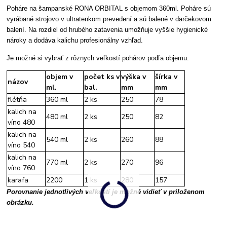
Poháre na šampanské RONA ORBITAL s objemom 360ml. Poháre sú
vyrábané strojovo v ultratenkom prevedení a sú balené v darčekovom
balení. Na rozdiel od hrubého zatavenia umožňuje vyššie hygienické
nároky a dodáva kalichu profesionálny vzhľad.
Je možné si vybrať z rôznych veľkostí pohárov podľa objemu:
objem v
počet ks v
výška v
šírka v
názov
ml.
bal.
mm
mm
flétňa
360 ml
2 ks
250
78
kalich na
480 ml
2 ks
250
82
víno 480
kalich na
540 ml
2 ks
260
88
víno 540
kalich na
770 ml
2 ks
270
96
víno 760
karafa
2200
1 ks
280
157
Porovnanie jednotlivých veľkostí je možné vidieť v priloženom
obrázku.