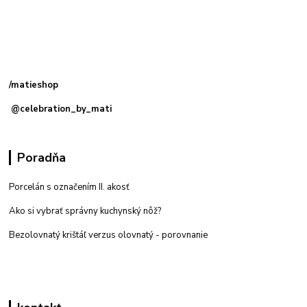
Kamenná
predajňa: Priemyselná 2, 949 01 Nitra
/matieshop
@celebration_by_mati
Poradňa
Porcelán s označením II. akosť
Ako si vybrať správny kuchynský nôž?
Bezolovnatý krištáľ verzus olovnatý -
porovnanie