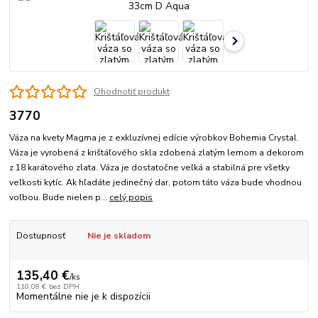
Ohodnotiť produkt
3770
Váza na kvety Magma je z exkluzívnej edície výrobkov Bohemia Crystal.
Váza je vyrobená z krištáľového skla zdobená zlatým lemom a dekorom
z 18 karátového zlata. Váza je dostatočne veľká a stabilná pre všetky
veľkosti kytíc. Ak hľadáte jedinečný dar, potom táto váza bude vhodnou
voľbou. Bude nielen p...
celý popis
Dostupnosť
Nie je skladom
135,40 €
/
ks
110,08 €
bez DPH
Momentálne nie je k dispozícii