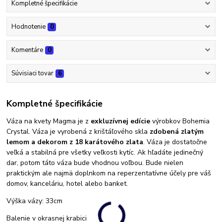
Kompletné špecifikácie
Hodnotenie
0
Komentáre
0
Súvisiaci tovar
6
Kompletné špecifikácie
Váza na kvety Magma je z
exkluzívnej edície
výrobkov Bohemia
Crystal. Váza je vyrobená z krištáľového skla
zdobená
zlatým
lemom a dekorom z 18 karátového zlata
. Váza je dostatočne
veľká a stabilná pre všetky veľkosti kytíc. Ak hľadáte jedinečný
dar, potom táto váza bude vhodnou voľbou. Bude nielen
praktickým ale najmä doplnkom na reperzentatívne účely pre váš
domov, kanceláriu, hotel alebo banket.
Výška vázy: 33cm
Balenie v okrasnej krabici.