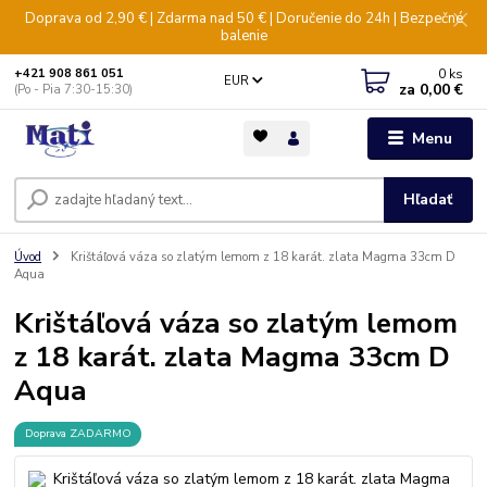
Doprava od 2,90 € | Zdarma nad 50 € | Doručenie do 24h | Bezpečné
balenie
0
ks
+421 908 861 051
EUR
za
0,00 €
(Po - Pia 7:30-15:30)
Menu
Hľadať
Úvod
Krištáľová váza so zlatým lemom z 18 karát. zlata Magma 33cm D
Aqua
Krištáľová váza so zlatým lemom
z 18 karát. zlata Magma 33cm D
Aqua
Doprava ZADARMO