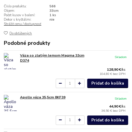
Číslo produktu:
566
Objem:
33cm
Počet kusov v balení:
1 ks
Dekor s kryštálmi:
nie
Strážiť cenu / dostupnosť
Do obľúbených
Podobné produkty
Váza so zlatým lemom Magma 33cm
Skladom
D374
128,90 €
/
ks
104,80 €
bez DPH
Pridať do košíka
Apollo váza 35,5cm 8KF39
Skladom
44,90 €
/
ks
36,50 €
bez DPH
Pridať do košíka