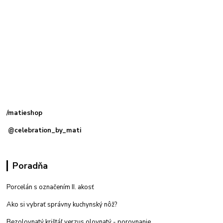
Kamenná
predajňa: Priemyselná 2, 949 01 Nitra
/matieshop
@celebration_by_mati
Poradňa
Porcelán s označením II. akosť
Ako si vybrať správny kuchynský nôž?
Bezolovnatý krištáľ verzus olovnatý -
porovnanie