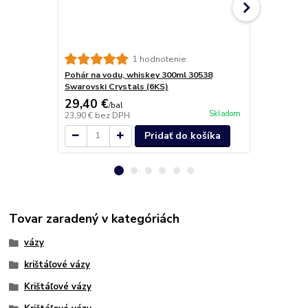
Poháre na l
1 hodnotenie
30538 Swaro
Pohár na vodu, whiskey 300ml 30538
Swarovski Crystals (6KS)
29,40 €
28,60 €
/
bal
/
b
Skladom
23,90 €
bez DPH
23,25 €
bez 
Pridať do košíka
Tovar zaradený v kategóriách
vázy
krištáľové vázy
Krištáľové vázy