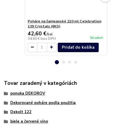
Poháre na šampanské 210 ml Celebration
Poháre na š
139 Crystals (6KS)
122 Crystals
42,60 €
40,50 €
/
bal
/
b
Skladom
34,63 €
bez DPH
32,93 €
bez 
Pridať do košíka
Tovar zaradený v kategóriách
ponuka DEKOROV
Dekorované poháre podľa použitia
Dekolt 122
biele a červené víno