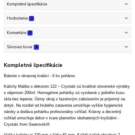
Kompletné špecifikácie
Hodnotenie
0
Komentáre
0
Súvisiaci tovar
4
Kompletné špecifikácie
Balenie v okrasnej krabici - 6 ks pohárov.
Kalichy Malibu s dekorom 122 – Crystals
sú kvalitné slovenské výrobky
s objemom 200ml. Homogénne poháriky sú vyrobené z jedného kusu
skla bez lepenia. Ústny okraj s fazetovým zabrúsením je príjemný na
dotyk. Na rozdiel od hrubého zatavenia umožňuje vyššie hygienické
nároky a dodáva poháriku profesionálny vzhľad. Krásny a decentný
vzhľad umocňuje dekor v tvare plameňov obohatených kryštálmi -
Crystals from Swarovski®
Výška kalichu je 220 mm a šírka 81 mm. Každý kalich obsahuje 2