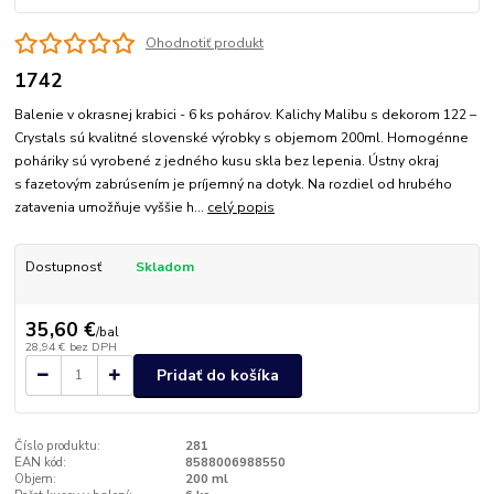
Ohodnotiť produkt
1742
Balenie v okrasnej krabici - 6 ks pohárov. Kalichy Malibu s dekorom 122 –
Crystals sú kvalitné slovenské výrobky s objemom 200ml. Homogénne
poháriky sú vyrobené z jedného kusu skla bez lepenia. Ústny okraj
s fazetovým zabrúsením je príjemný na dotyk. Na rozdiel od hrubého
zatavenia umožňuje vyššie h...
celý popis
Dostupnosť
Skladom
35,60 €
/
bal
28,94 €
bez DPH
Pridať do košíka
Číslo produktu:
281
EAN kód:
8588006988550
Objem:
200 ml