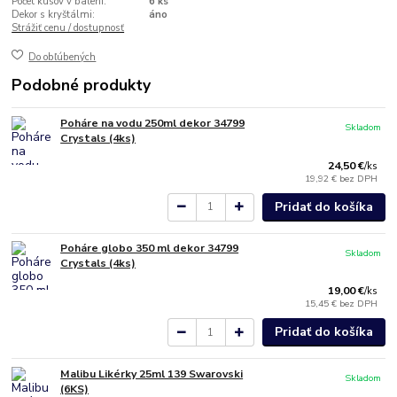
Počet kusov v balení:
6 ks
Dekor s kryštálmi:
áno
Strážiť cenu / dostupnosť
Do obľúbených
Podobné produkty
Poháre na vodu 250ml dekor 34799
Skladom
Crystals (4ks)
24,50 €
/
ks
19,92 €
bez DPH
Pridať do košíka
Poháre globo 350 ml dekor 34799
Skladom
Crystals (4ks)
19,00 €
/
ks
15,45 €
bez DPH
Pridať do košíka
Malibu Likérky 25ml 139 Swarovski
Skladom
(6KS)