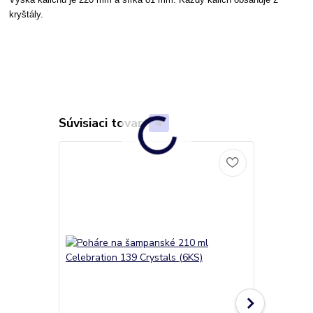
kryštály.
Súvisiaci tovar
4
TOP produkt