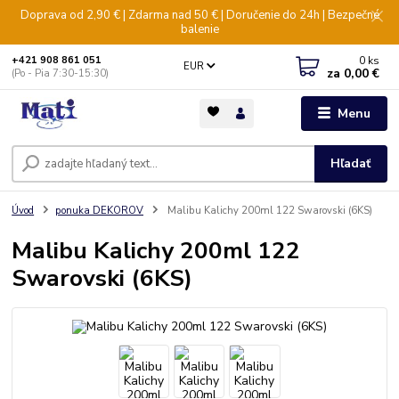
Doprava od 2,90 € | Zdarma nad 50 € | Doručenie do 24h | Bezpečné
balenie
0
ks
+421 908 861 051
EUR
za
0,00 €
(Po - Pia 7:30-15:30)
Menu
Hľadať
Úvod
ponuka DEKOROV
Malibu Kalichy 200ml 122 Swarovski (6KS)
Malibu Kalichy 200ml 122
Swarovski (6KS)