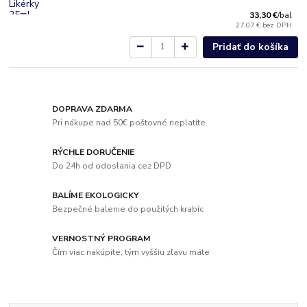
33,30 €
/
bal
27,07 €
bez DPH
Pridať do košíka
DOPRAVA ZDARMA
Pri nákupe nad 50€ poštovné neplatíte.
RÝCHLE DORUČENIE
Do 24h od odoslania cez DPD
BALÍME EKOLOGICKY
Bezpečné balenie do použitých krabíc
VERNOSTNÝ PROGRAM
Čím viac nakúpite, tým vyššiu zľavu máte