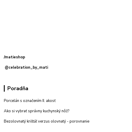
Kamenná
predajňa: Priemyselná 2, 949 01 Nitra
/matieshop
@celebration_by_mati
Poradňa
Porcelán s označením II. akosť
Ako si vybrať správny kuchynský nôž?
Bezolovnatý krištáľ verzus olovnatý -
porovnanie