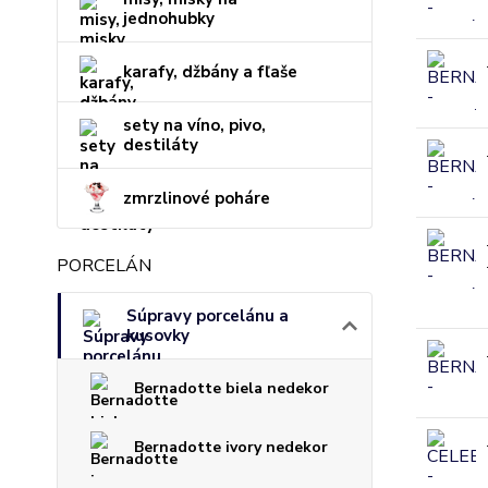
jednohubky
karafy, džbány a fľaše
sety na víno, pivo,
destiláty
zmrzlinové poháre
PORCELÁN
Súpravy porcelánu a
kusovky
Bernadotte biela nedekor
Bernadotte ivory nedekor