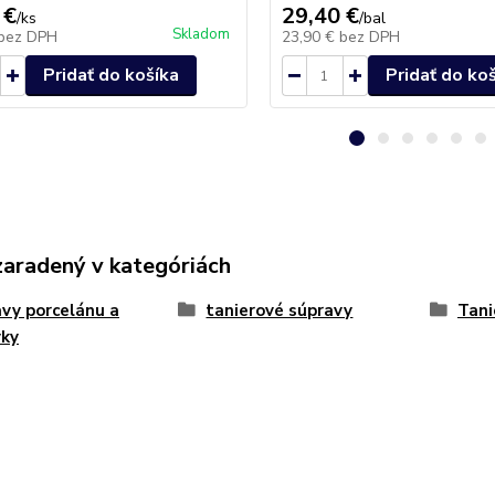
 €
29,40 €
/
ks
/
bal
Skladom
bez DPH
23,90 €
bez DPH
Pridať do košíka
Pridať do ko
zaradený v kategóriách
vy porcelánu a
tanierové súpravy
Tani
vky