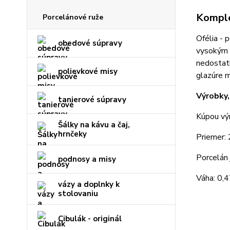
Komple
Porcelánové ruže
Ofélia - 
obedové súpravy
vysokým l
nedostatk
polievkové misy
glazúre m
Výrobky,
tanierové súpravy
Kúpou výr
Šálky na kávu a čaj,
hrnčeky
Priemer
Porcelán 
podnosy a misy
Váha: 0,4
vázy a doplnky k
stolovaniu
Cibulák - originál