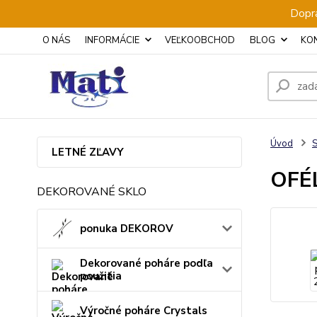
Dopra
O NÁS
INFORMÁCIE
VEĽKOOBCHOD
BLOG
KO
Úvod
S
LETNÉ ZĽAVY
OFÉL
DEKOROVANÉ SKLO
ponuka DEKOROV
Dekorované poháre podľa
použitia
Výročné poháre Crystals