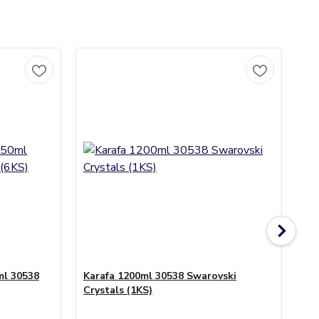
ml 30538
Karafa 1200ml 30538 Swarovski
Po
Crystals (1KS)
Swa