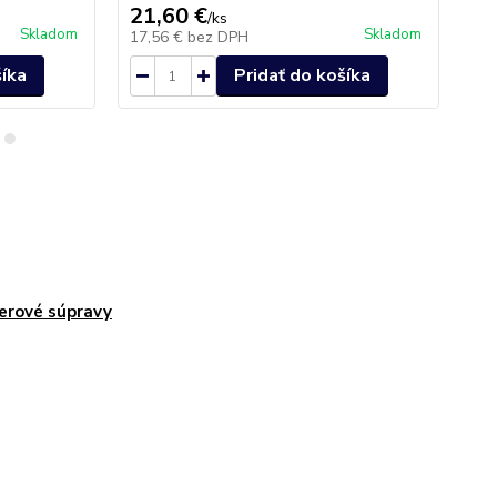
21,60 €
38
/
ks
Skladom
Skladom
17,56 €
bez DPH
31
šíka
Pridať do košíka
erové súpravy