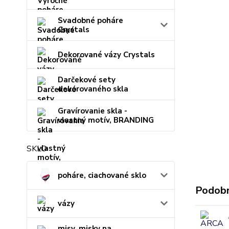
Svadobné poháre
Crystals
Dekorované vázy Crystals
Darčekové sety
dekorovaného skla
Gravírovanie skla -
vlastný motív, BRANDING
SKLO
poháre, ciachované sklo
Podobn
vázy
misy, misky na