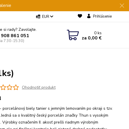
alenie
Prihlásenie
EUR
e si rady? Zavolajte.
0
ks
 908 861 051
za
0,00 €
Pia 7:30-15:30)
1ks)
Ohodnotiť produkt
3
 - porcelánový biely tanier s jemným lemovaním po okraji s tzv.
. Jedná sa o kvalitný český porcelán značky Thun s vysokým
. Výrobky označením II. akosť prešli riadnym výrobným