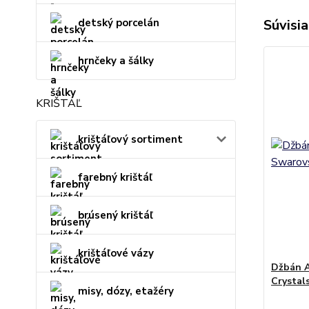
detský porcelán
Súvisia
hrnčeky a šálky
KRIŠTÁĽ
krištáľový sortiment
farebný krištáľ
brúsený krištáľ
krištáľové vázy
Džbán A
Crystal
misy, dózy, etažéry