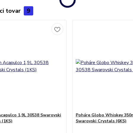
ci tovar
9
capulco 1,9L 30538 Swarovski
Poháre Globo Whiskey 350
s (1KS)
Swarovski Crystals (6KS)