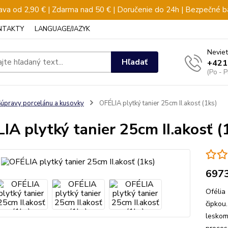
va od 2,90 € | Zdarma nad 50 € | Doručenie do 24h | Bezpečné b
NTAKTY
LANGUAGE/JAZYK
Neviet
Hľadať
+421
(Po - 
úpravy porcelánu a kusovky
OFÉLIA plytký tanier 25cm II.akosť (1ks)
IA plytký tanier 25cm II.akosť (
697
Ofélia
čipkou
leskom