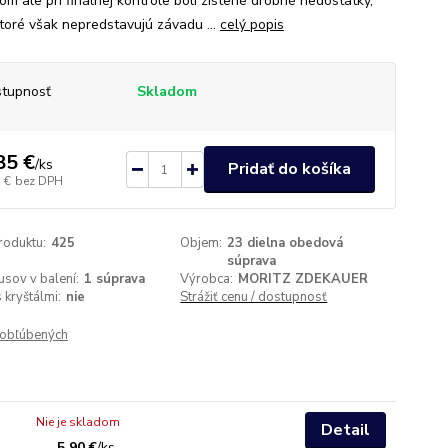
om ale pri finálnej kontrole boli zistené drobné nedostatky,
ktoré však nepredstavujú závadu ...
celý popis
tupnosť
Skladom
85 €
/
ks
Pridať do košíka
 €
bez DPH
roduktu:
425
Objem:
23 dielna obedová
súprava
usov v balení:
1 súprava
Výrobca:
MORITZ ZDEKAUER
 kryštálmi:
nie
Strážiť cenu / dostupnosť
obľúbených
Nie je skladom
Detail
5,90 €
/
ks