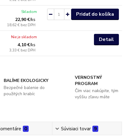
Skladom
Pridať do košíka
22,90 €
/
ks
18,62 €
bez DPH
Nie je skladom
Detail
4,10 €
/
ks
3,33 €
bez DPH
VERNOSTNÝ
BALÍME EKOLOGICKY
PROGRAM
Bezpečné balenie do
Čím viac nakúpite, tým
použitých krabíc
vyššiu zľavu máte
omentáre
0
Súvisiaci tovar
9