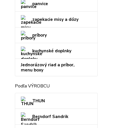
panvice
zapekacie misy a dózy
príbory
kuchynské doplnky
Jednorázový riad a príbor,
menu boxy
Podľa VÝROBCU
THUN
Berndorf Sandrik