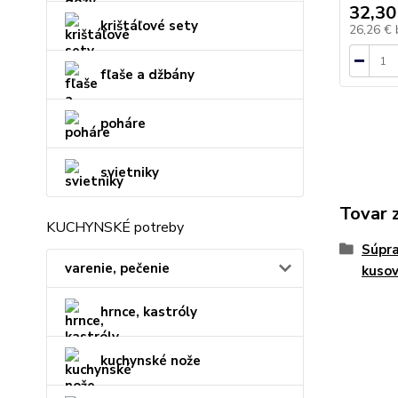
32,30
krištáľové sety
26,26 €
fľaše a džbány
poháre
svietniky
Tovar 
KUCHYNSKÉ potreby
Súpra
varenie, pečenie
kuso
hrnce, kastróly
kuchynské nože