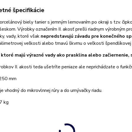
tné špecifikácie
porcelánový biely tanier s jemným lemovaním po okraji s tzv. čipk
eskom. Výrobky označením II. akosť prešli riadnym výrobným proc
y, vady, ktoré však
nepredstavujú závadu pre konečného sp
ilimetrovej veľkosti alebo tmavú škvrnu o veľkosti špendlíkovej 
 ktoré majú výrazné vady ako prasklina alebo začiernenie, 
obkov II. akosti teda ušetríte peniaze ale neprichádzate o funkč
: 250 mm
je vhodný do mikrovlnnej rúry a do umývačky riadu.
7 kg