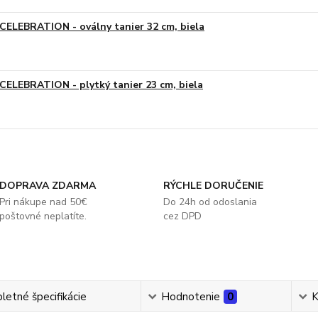
CELEBRATION - oválny tanier 32 cm, biela
CELEBRATION - plytký tanier 23 cm, biela
DOPRAVA ZDARMA
RÝCHLE DORUČENIE
Pri nákupe nad 50€
Do 24h od odoslania
poštovné neplatíte.
cez DPD
etné špecifikácie
Hodnotenie
0
K