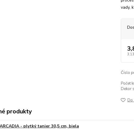
proces
vady, 
Dos
3,
3,13
Číslo p
Počet k
Dekor s
Do 
é produkty
ARCADIA - plytký tanier 30,5 cm, biela