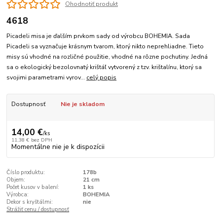
Ohodnotiť produkt
4618
Picadeli misa je ďalším prvkom sady od výrobcu BOHEMIA. Sada
Picadeli sa vyznačuje krásnym tvarom, ktorý nikto neprehliadne. Tieto
misy sú vhodné na rozličné použitie, vhodné na rôzne pochutiny. Jedná
sa o ekologický bezolovnatý krištáľ vytvorený z tzv. krištalínu, ktorý sa
svojimi parametrami vyrov...
celý popis
Dostupnosť
Nie je skladom
14,00 €
/
ks
11,38 €
bez DPH
Momentálne nie je k dispozícii
Číslo produktu:
178b
Objem:
21 cm
Počet kusov v balení:
1 ks
Výrobca:
BOHEMIA
Dekor s kryštálmi:
nie
Strážiť cenu / dostupnosť