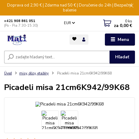
Doprava od 2,90 € | Zdarma nad 50 € | Doručenie do 24h | Bezpečné
balenie
0
ks
+421 908 861 051
EUR
za
0,00 €
(Po - Pia 7:30-15:30)
Menu
Hľadať
Úvod
misy, dózy, etažéry
Picadeli misa 21cm6K942/99K68
Picadeli misa 21cm6K942/99K68