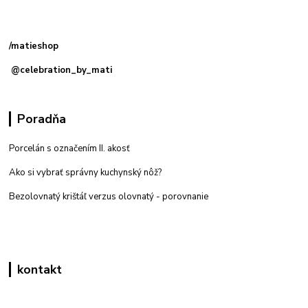
Kamenná
predajňa: Priemyselná 2, 949 01 Nitra
/matieshop
@celebration_by_mati
Poradňa
Porcelán s označením II. akosť
Ako si vybrať správny kuchynský nôž?
Bezolovnatý krištáľ verzus olovnatý -
porovnanie
kontakt
Zákaznícka podpora eshop mati