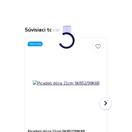
Súvisiaci tovar
5
Novinka
Picadeli dóza 21cm 5K852/99K68
Picadeli mi