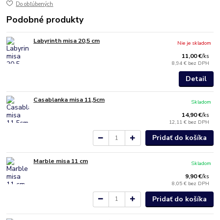
Do obľúbených
Podobné produkty
Labyrinth misa 20,5 cm
Nie je skladom
11,00 €
/
ks
8,94 €
bez DPH
Detail
Casablanka misa 11,5cm
Skladom
14,90 €
/
ks
12,11 €
bez DPH
Pridať do košíka
Marble misa 11 cm
Skladom
9,90 €
/
ks
8,05 €
bez DPH
Pridať do košíka