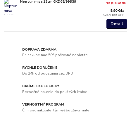
Neptun misa 13cm 6KD68/99S39
Nie je skladom
8,90 €
/
ks
7,24 €
bez DPH
Detail
DOPRAVA ZDARMA
Pri nákupe nad 50€ poštovné neplatíte.
RÝCHLE DORUČENIE
Do 24h od odoslania cez DPD
BALÍME EKOLOGICKY
Bezpečné balenie do použitých krabíc
VERNOSTNÝ PROGRAM
Čím viac nakúpite, tým vyššiu zľavu máte