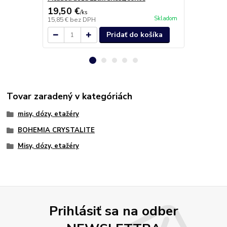
19,50 €
23,00 €
/
ks
/
k
Skladom
15,85 €
bez DPH
18,70 €
bez 
Pridať do košíka
Tovar zaradený v kategóriách
misy, dózy, etažéry
BOHEMIA CRYSTALITE
Misy, dózy, etažéry
Prihlásiť sa na odber