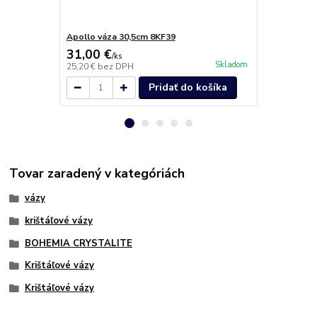
Apollo váza 30,5cm 8KF39
Picadeli mi
31,00 €
14,00 €
/
ks
/
k
Skladom
25,20 €
bez DPH
11,38 €
bez 
Pridať do košíka
Tovar zaradený v kategóriách
vázy
krištáľové vázy
BOHEMIA CRYSTALITE
Krištáľové vázy
Krištáľové vázy