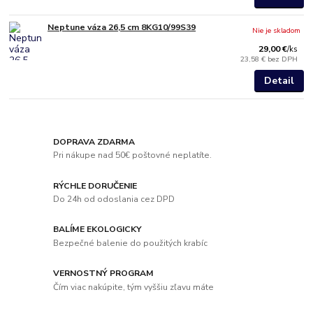
Neptune váza 26,5 cm 8KG10/99S39
Nie je skladom
29,00 €
/
ks
23,58 €
bez DPH
Detail
DOPRAVA ZDARMA
Pri nákupe nad 50€ poštovné neplatíte.
RÝCHLE DORUČENIE
Do 24h od odoslania cez DPD
BALÍME EKOLOGICKY
Bezpečné balenie do použitých krabíc
VERNOSTNÝ PROGRAM
Čím viac nakúpite, tým vyššiu zľavu máte