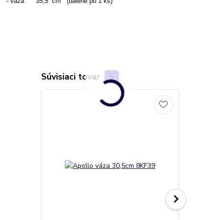
- váza 35,5 cm (balené po 1 ks)
Súvisiaci tovar
5