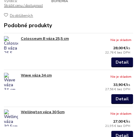
Výrobca:
BOHEMIA
Strážiť cenu / dostupnosť
Do obľúbených
Podobné produkty
Colosseum B váza 25,5 cm
Nie je skladom
28,00 €
/
ks
22,76 €
bez DPH
Detail
Wave váza 34 cm
Nie je skladom
33,90 €
/
ks
27,56 €
bez DPH
Detail
Wellington váza 30,5cm
Nie je skladom
27,00 €
/
ks
21,95 €
bez DPH
Detail