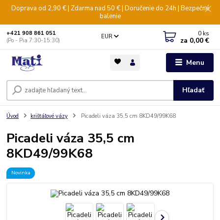
Doprava od 2,90 € | Zdarma nad 50 € | Doručenie do 24h | Bezpečné
balenie
0
ks
+421 908 861 051
EUR
za
0,00 €
(Po - Pia 7:30-15:30)
Menu
Hľadať
Úvod
krištáľové vázy
Picadeli váza 35,5 cm 8KD49/99K68
Picadeli váza 35,5 cm
8KD49/99K68
Novinka