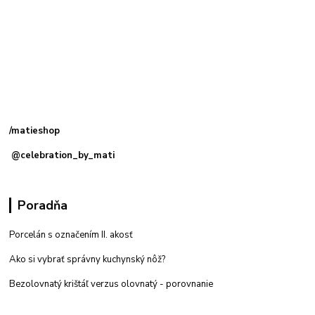
Kamenná
predajňa: Priemyselná 2, 949 01 Nitra
/matieshop
@celebration_by_mati
Poradňa
Porcelán s označením II. akosť
Ako si vybrať správny kuchynský nôž?
Bezolovnatý krištáľ verzus olovnatý -
porovnanie