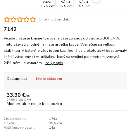
Ohodnotiť produkt
7142
Picadeli váza je krásne tvarovaná váza zo sady od výrobcu BOHEMIA.
Tieto vázy sú vhodné na malé aj veľké kytice. Vyznačujú sa veľkou
stabilitou V balení je vždy jeden kus. Jedná sa o ekologický bezolovnatý
krištáľ vytvorený z tzv. krištalínu, ktorý sa svojimi parametrami vyrovná
24%-nému olovnatém...
celý popis
Dostupnosť
Nie je skladom
33,90 €
/
ks
27,56 €
bez DPH
Momentálne nie je k dispozícii
Číslo produktu:
176a
Objem:
35,5 cm
Počet kusov v balení:
1 ks