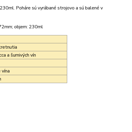
30ml. Poháre sú vyrábané strojovo a sú balené v
 72mm; objem: 230ml
tretnutia
cca a šumivých vín
 vína
h