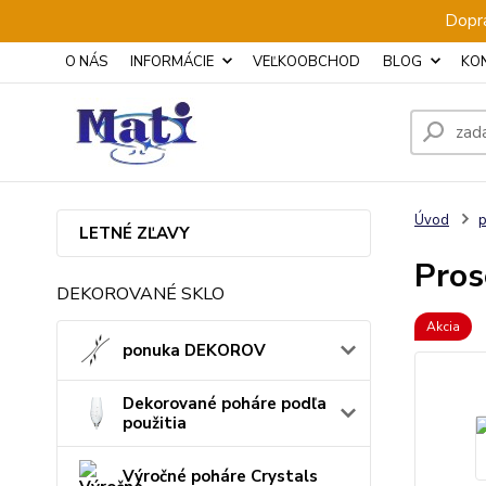
Dopra
O NÁS
INFORMÁCIE
VEĽKOOBCHOD
BLOG
KO
Úvod
p
LETNÉ ZĽAVY
Pros
DEKOROVANÉ SKLO
Akcia
ponuka DEKOROV
Dekorované poháre podľa
použitia
Výročné poháre Crystals