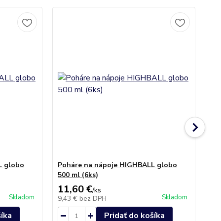
L globo
Poháre na nápoje HIGHBALL globo
Poh
500 ml (6ks)
11,60 €
18
/
ks
Skladom
Skladom
9,43 €
bez DPH
15
šíka
Pridať do košíka