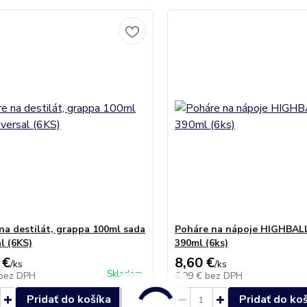
na destilát, grappa 100ml sada
Poháre na nápoje HIGHBAL
l (6KS)
390ml (6ks)
 €
8,60 €
/
ks
/
ks
Skladom
bez DPH
6,99 €
bez DPH
Pridať do košíka
Pridať do ko