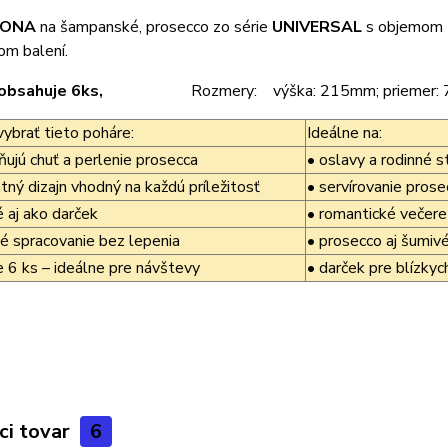
ONA
na šampanské, prosecco zo série
UNIVERSAL
s objemom 2
om balení.
ie obsahuje 6ks,
Rozmery: výška: 215mm; priemer:
vybrať tieto poháre:
Ideálne na:
ujú chuť a perlenie prosecca
• oslavy a rodinné s
ný dizajn vhodný na každú príležitosť
• servírovanie prose
 aj ako darček
• romantické večere
né spracovanie bez lepenia
• prosecco aj šumivé
e 6 ks – ideálne pre návštevy
• darček pre blízkyc
ci tovar
6