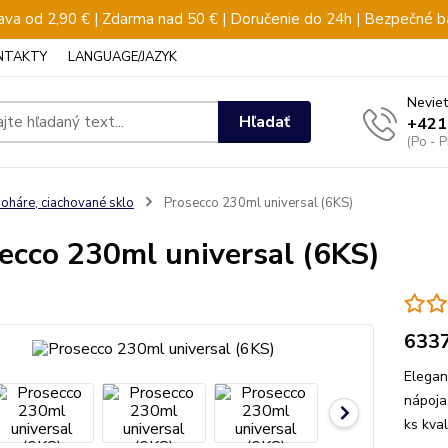
va od 2,90 € | Zdarma nad 50 € | Doručenie do 24h | Bezpečné b
NTAKTY
LANGUAGE/JAZYK
Neviet
Hľadať
+421
(Po - 
oháre, ciachované sklo
Prosecco 230ml universal (6KS)
ecco 230ml universal (6KS)
633
Elegan
nápoja
ks kva