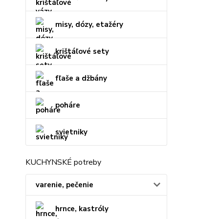
misy, dózy, etažéry
krištáľové sety
fľaše a džbány
poháre
svietniky
KUCHYNSKÉ potreby
varenie, pečenie
hrnce, kastróly