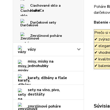
Ciachované sklo a
Poháre
R
HoReCa
darčekov
Balen
Darčekové sety
Prečo si 
Zmrzlinové poháre
✔ zvýrazň
✔ elegant
vázy
✔ vhodné
✔ kvalit
misy, misky na
✔ baleni
jednohubky
karafy, džbány a fľaše
sety na víno, pivo,
destiláty
Súvisia
zmrzlinové poháre