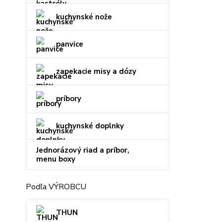
kuchynské nože
panvice
zapekacie misy a dózy
príbory
kuchynské doplnky
Jednorázový riad a príbor,
menu boxy
Podľa VÝROBCU
THUN