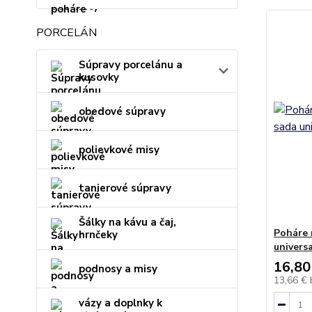
PORCELÁN
Súpravy porcelánu a
kusovky
obedové súpravy
polievkové misy
tanierové súpravy
Šálky na kávu a čaj,
Poháre 
hrnčeky
universa
16,80
podnosy a misy
13,66 €
vázy a doplnky k