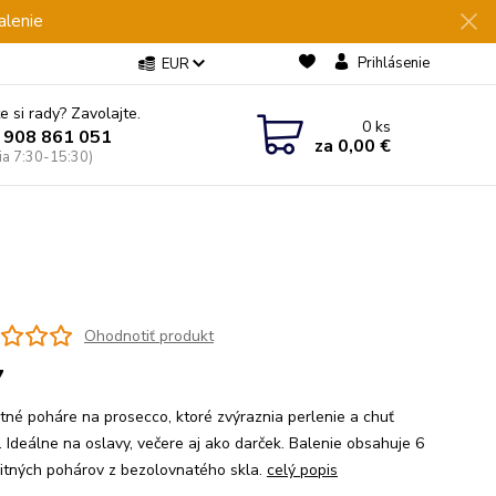
alenie
Prihlásenie
EUR
e si rady? Zavolajte.
0
ks
 908 861 051
za
0,00 €
Pia 7:30-15:30)
Ohodnotiť produkt
7
tné poháre na prosecco, ktoré zvýraznia perlenie a chuť
. Ideálne na oslavy, večere aj ako darček. Balenie obsahuje 6
litných pohárov z bezolovnatého skla.
celý popis