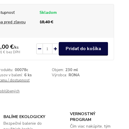
tupnosť
Skladom
a pred zľavou
18,40 €
,00 €
/
ks
Pridať do košíka
01 €
bez DPH
roduktu:
00078c
Objem:
230 ml
usov v balení:
6 ks
Výrobca:
RONA
 cenu / dostupnosť
obľúbených
VERNOSTNÝ
BALÍME EKOLOGICKY
PROGRAM
Bezpečné balenie do
Čím viac nakúpite, tým