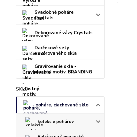
Svadobné poháre
Crystals
Dekorované vázy Crystals
Darčekové sety
dekorovaného skla
Gravírovanie skla -
vlastný motív, BRANDING
SKLO
poháre, ciachované sklo
kolekcie pohárov
Poháre na šampanské,