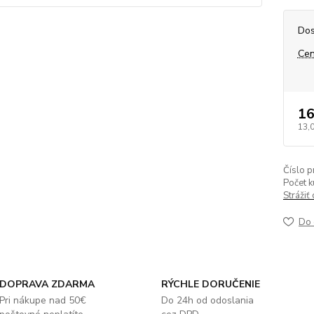
Dos
Cen
16
13,
Číslo p
Počet k
Strážiť
Do 
DOPRAVA ZDARMA
RÝCHLE DORUČENIE
Pri nákupe nad 50€
Do 24h od odoslania