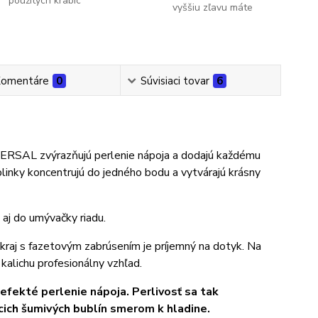
použitých krabíc
vyššiu zľavu máte
omentáre
0
Súvisiaci tovar
6
IVERSAL zvýrazňujú perlenie nápoja a dodajú každému
blinky koncentrujú do jedného bodu a vytvárajú krásny
aj do umývačky riadu.
raj s fazetovým zabrúsením je príjemný na dotyk. Na
kalichu profesionálny vzhľad.
 efekté perlenie nápoja. Perlivosť sa tak
cich šumivých bublín smerom k hladine.