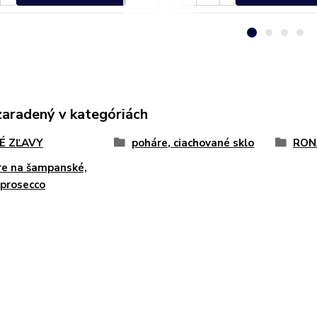
zaradený v kategóriách
É ZĽAVY
poháre, ciachované sklo
RON
e na šampanské,
 prosecco