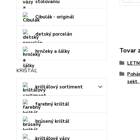
stolovaniu
Cibulák - originál
detský porcelán
Tovar 
hrnčeky a šálky
LETN
KRIŠTÁĽ
Pohár
sekt,
krištáľový sortiment
farebný krištáľ
brúsený krištáľ
krištáľové vázy