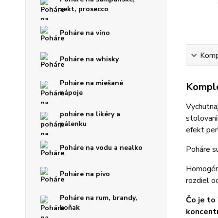
sekt, prosecco
Poháre na víno
Kompl
Poháre na whisky
Poháre na miešané
Komple
nápoje
Vychutnaj
poháre na likéry a
stolovani
pálenku
efekt perl
Poháre na vodu a nealko
Poháre sú
Homogénne
Poháre na pivo
rozdiel o
Poháre na rum, brandy,
Čo je to
koňak
koncentr