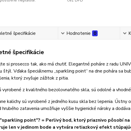
poštovné neplatíte.
cez DPD
etné špecifikácie
Hodnotenie
0
K
tné špecifikácie
te si prosecco tak, ako má chutiť. Elegantné poháre z radu UN
u štýl. Vďaka špeciálnemu „sparkling point“ na dne pohára sa bu
enia, ktorý zvyšuje zážitok z pitia.
 vyrobené z kvalitného bezolovnatého skla, sú odolné a vhodné 
 kalichy sú vyrobené z jedného kusu skla bez lepenia. Ústny ok
d hrubého zatavenia umožňuje vyššie hygienické nároky a dodáva 
 "sparkling point"? = Perlivý bod, ktorý priaznivo pôsobí na
uje len v jedinom bode a vytvára retiazkový efekt stúpajú