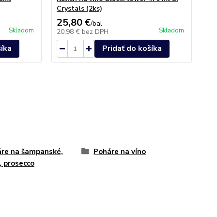
Crystals (2ks)
(P
25,80 €
22
/
bal
Skladom
Skladom
20,98 €
bez DPH
18
šíka
Pridať do košíka
re na šampanské,
Poháre na víno
, prosecco