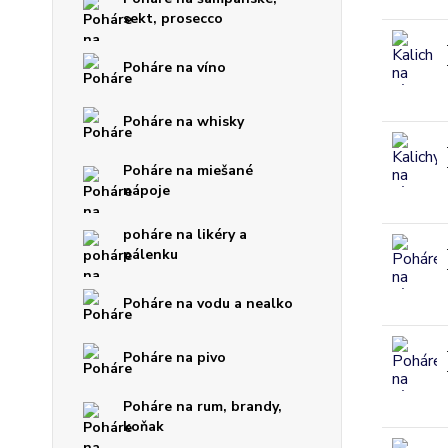
sekt, prosecco
Poháre na víno
Poháre na whisky
Poháre na miešané
nápoje
poháre na likéry a
pálenku
Poháre na vodu a nealko
Poháre na pivo
Poháre na rum, brandy,
koňak