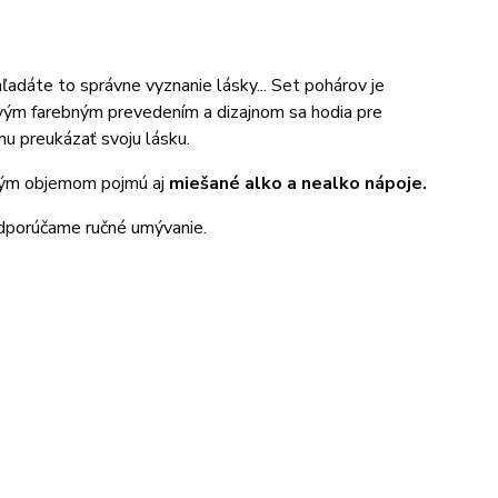
adáte to správne vyznanie lásky... Set pohárov je
vým farebným prevedením a dizajnom sa hodia pre
mu preukázať svoju lásku.
sým objemom pojmú aj
miešané alko a nealko nápoje.
odporúčame ručné umývanie.