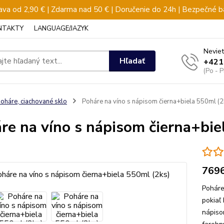
va od 2,90 € | Zdarma nad 50 € | Doručenie do 24h | Bezpečné b
NTAKTY
LANGUAGE/JAZYK
Neviet
Hľadať
+421
(Po - 
oháre, ciachované sklo
Poháre na víno s nápisom čierna+biela 550ml (2
re na víno s nápisom čierna+bie
769
Poháre
pokiaľ
nápiso