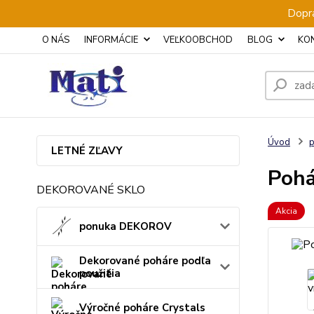
Dopra
O NÁS
INFORMÁCIE
VEĽKOOBCHOD
BLOG
KO
Úvod
p
LETNÉ ZĽAVY
Pohá
DEKOROVANÉ SKLO
Akcia
ponuka DEKOROV
Dekorované poháre podľa
použitia
Výročné poháre Crystals