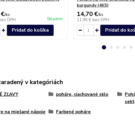
burgundy (4KS)
 €
14,70 €
/
ks
/
ks
Skladom
bez DPH
11,95 €
bez DPH
Pridať do košíka
Pridať do ko
zaradený v kategóriách
É ZĽAVY
poháre, ciachované sklo
Pohá
sekt
e na miešané nápoje
Farbené poháre