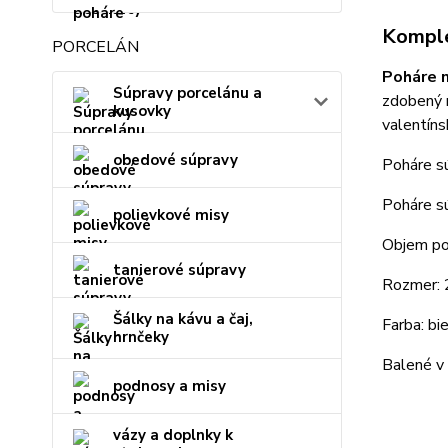
Komple
PORCELÁN
Poháre 
Súpravy porcelánu a
zdobený
kusovky
valentíns
obedové súpravy
Poháre s
Poháre sú
polievkové misy
Objem po
tanierové súpravy
Rozmer:
Šálky na kávu a čaj,
Farba: bi
hrnčeky
Balené v 
podnosy a misy
vázy a doplnky k