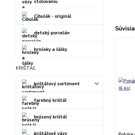
stolovaniu
Cibulák - originál
Súvisia
detský porcelán
hrnčeky a šálky
KRIŠTÁĽ
krištáľový sortiment
farebný krištáľ
brúsený krištáľ
krištáľové vázy
Poháre 