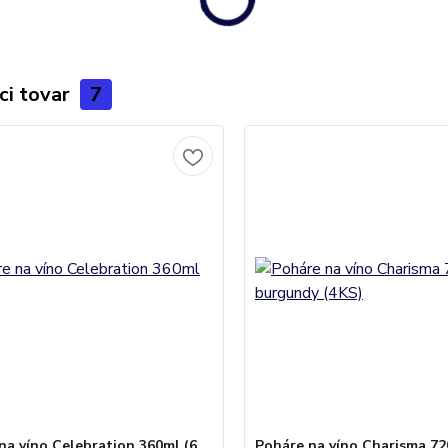
ci tovar
7
na víno Celebration 360ml (6
Poháre na víno Charisma 7