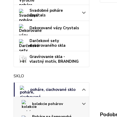
Svadobné poháre
Crystals
Dekorované vázy Crystals
Darčekové sety
dekorovaného skla
Gravírovanie skla -
vlastný motív, BRANDING
SKLO
poháre, ciachované sklo
kolekcie pohárov
Podobn
Poháre na šampanské,