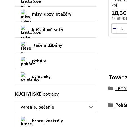
ks)
18,30
misy, dózy, etažéry
14,88 €
krištáľové sety
fľaše a džbány
poháre
Tovar 
svietniky
LETN
KUCHYNSKÉ potreby
Pohár
varenie, pečenie
hrnce, kastróly