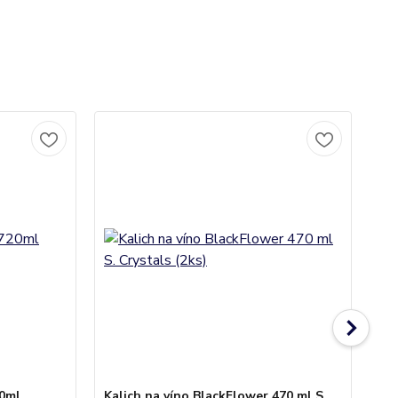
20ml
Kalich na víno BlackFlower 470 ml S.
Ka