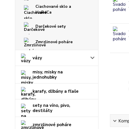
Ciachované sklo a
HoReCa
Darčekové sety
Zmrzlinové poháre
vázy
misy, misky na
jednohubky
karafy, džbány a fľaše
sety na víno, pivo,
destiláty
Kompl
zmrzlinové poháre