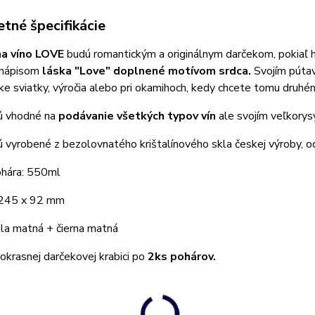
tné špecifikácie
na víno LOVE
budú romantickým a originálnym darčekom, pokiaľ hľ
 nápisom
láska "Love" doplnené motívom srdca.
Svojím púta
ke sviatky, výročia alebo pri okamihoch, kedy chcete tomu druhé
ú vhodné na
podávanie všetkých typov vín
ale svojím veľkory
 vyrobené z bezolovnatého krištalínového skla českej výroby, 
hára: 550ml
 245 x 92 mm
ela matná + čierna matná
okrasnej darčekovej krabici po
2ks pohárov.