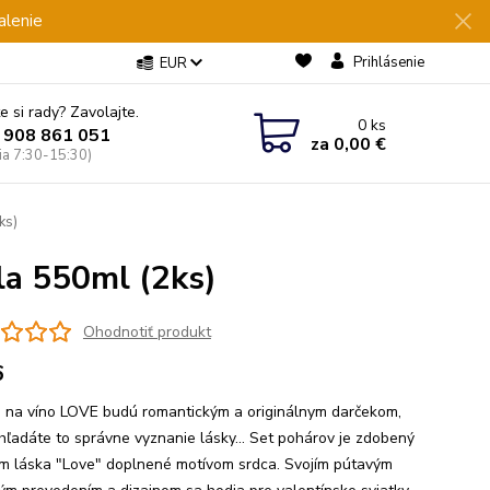
alenie
Prihlásenie
EUR
e si rady? Zavolajte.
0
ks
 908 861 051
za
0,00 €
Pia 7:30-15:30)
ks)
la 550ml (2ks)
Ohodnotiť produkt
6
 na víno LOVE budú romantickým a originálnym darčekom,
 hľadáte to správne vyznanie lásky... Set pohárov je zdobený
m láska "Love" doplnené motívom srdca. Svojím pútavým