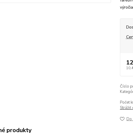
farebn
výroči
Dos
Cen
12
10,
Číslo p
Kategór
Počet k
Strážiť
Do 
é produkty