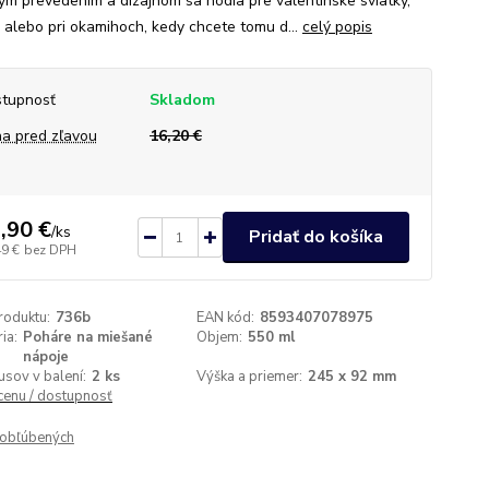
ým prevedením a dizajnom sa hodia pre valentínske sviatky,
a alebo pri okamihoch, kedy chcete tomu d...
celý popis
tupnosť
Skladom
a pred zľavou
16,20 €
,90 €
/
ks
Pridať do košíka
49 €
bez DPH
roduktu:
736b
EAN kód:
8593407078975
ia:
Poháre na miešané
Objem:
550 ml
nápoje
usov v balení:
2 ks
Výška a priemer:
245 x 92 mm
 cenu / dostupnosť
obľúbených