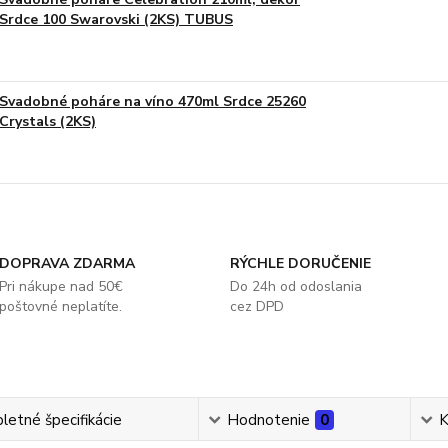
Srdce 100 Swarovski (2KS) TUBUS
Svadobné poháre na víno 470ml Srdce 25260
Crystals (2KS)
DOPRAVA ZDARMA
RÝCHLE DORUČENIE
Pri nákupe nad 50€
Do 24h od odoslania
poštovné neplatíte.
cez DPD
etné špecifikácie
Hodnotenie
0
K