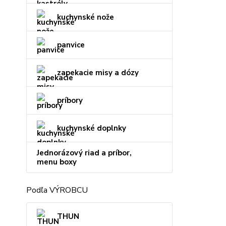
kuchynské nože
panvice
zapekacie misy a dózy
príbory
kuchynské doplnky
Jednorázový riad a príbor,
menu boxy
Podľa VÝROBCU
THUN