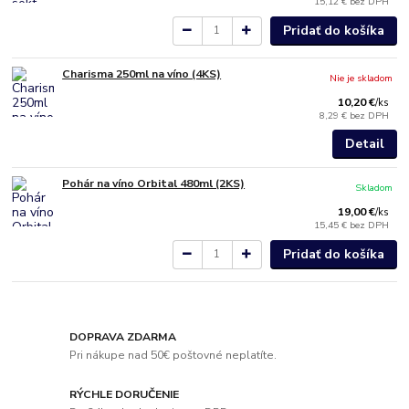
15,12 €
bez DPH
Pridať do košíka
Charisma 250ml na víno (4KS)
Nie je skladom
10,20 €
/
ks
8,29 €
bez DPH
Detail
Pohár na víno Orbital 480ml (2KS)
Skladom
19,00 €
/
ks
15,45 €
bez DPH
Pridať do košíka
DOPRAVA ZDARMA
Pri nákupe nad 50€ poštovné neplatíte.
RÝCHLE DORUČENIE