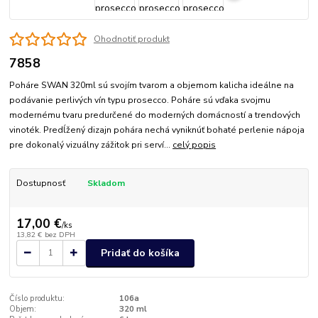
Ohodnotiť produkt
7858
Poháre SWAN 320ml sú svojím tvarom a objemom kalicha ideálne na
podávanie perlivých vín typu prosecco. Poháre sú vďaka svojmu
modernému tvaru predurčené do moderných domácností a trendových
vinoték. Predĺžený dizajn pohára nechá vyniknúť bohaté perlenie nápoja
pre dokonalý vizuálny zážitok pri serví...
celý popis
Dostupnosť
Skladom
17,00 €
/
ks
13,82 €
bez DPH
Pridať do košíka
Číslo produktu:
106a
Objem:
320 ml