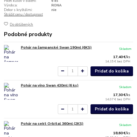
Počet kusov v balení:
6 ks
Výrobca:
RONA
Dekor s kryštálmi:
nie
Strážiť cenu / dostupnosť
Do obľúbených
Podobné produkty
Pohár na šampanské Swan 190ml (6KS)
Skladom
17,40 €
/
ks
14,15 €
bez DPH
Pridať do košíka
Pohár na víno Swan 430ml (6 ks)
Skladom
17,30 €
/
ks
14,07 €
bez DPH
Pridať do košíka
Pohár na sekt Orbital 360ml (2KS)
Skladom
18,60 €
/
ks