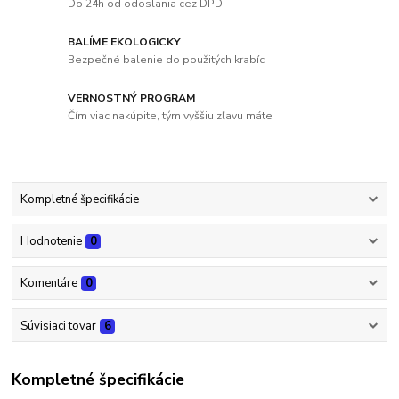
Do 24h od odoslania cez DPD
BALÍME EKOLOGICKY
Bezpečné balenie do použitých krabíc
VERNOSTNÝ PROGRAM
Čím viac nakúpite, tým vyššiu zľavu máte
Kompletné špecifikácie
Hodnotenie
0
Komentáre
0
Súvisiaci tovar
6
Kompletné špecifikácie