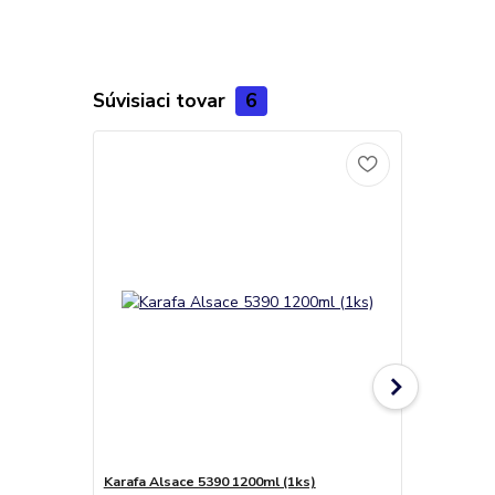
Súvisiaci tovar
6
Karafa Alsace 5390 1200ml (1ks)
Karafa alch