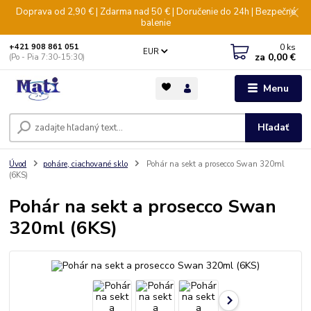
Doprava od 2,90 € | Zdarma nad 50 € | Doručenie do 24h | Bezpečné
balenie
0
ks
+421 908 861 051
EUR
za
0,00 €
(Po - Pia 7:30-15:30)
Menu
Hľadať
Úvod
poháre, ciachované sklo
Pohár na sekt a prosecco Swan 320ml
(6KS)
Pohár na sekt a prosecco Swan
320ml (6KS)