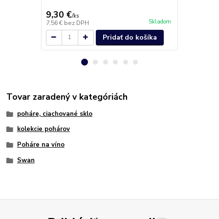
9,30 €
11,80 €
/
ks
/
k
Skladom
7,56 €
bez DPH
9,59 €
bez D
Pridať do košíka
Tovar zaradený v kategóriách
poháre, ciachované sklo
kolekcie pohárov
Poháre na víno
Swan