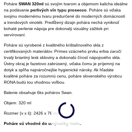
Poháre
SWAN 320ml
sú svojím tvarom a objemom kalicha ideálne
na podávanie
perlivých vín typu prosecco
. Poháre sú vďaka
svojmu modernému tvaru predurčené do moderných domácností
a trendových vinoték. Predĺžený dizajn pohára nechá vyniknúť
bohaté perlenie nápoja pre dokonalý vizuálny zážitok pri
servírovaní.
Poháre sú vyrobené z kvalitného krištalínového skla z
certifikovaných materiálov. Prímes vzácneho prvku erbia zaručí
trvalý briantný lesk skloviny a dokonalú čírosť nápojového skla.
Ústny okraj je fazetovo zabrúsený, vďaka čomu je príjemný na
dotyk a spľňa najnáročnejšie hygienické nároky. Ak hľadáte
kvalitné poháre za rozumnú cenu, poháre slovenského výrobcu
RONA budú tou vhodnou voľbou.
Balenie obsahuje 6ks pohárov Swan.
Objem: 320 ml
Rozmer (v x š): 2426 x 76 mm
Poháre sú vhodné do umývačky riadu.