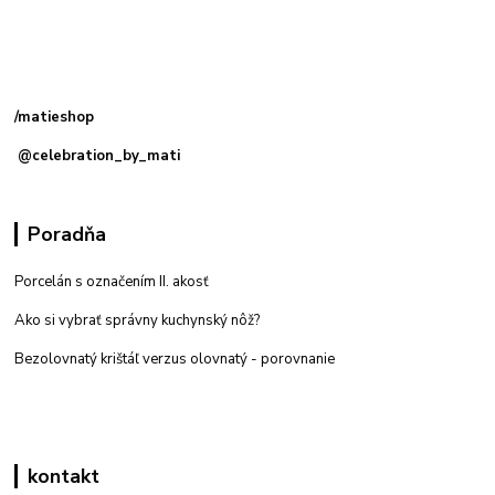
Kamenná
predajňa: Priemyselná 2, 949 01 Nitra
/matieshop
@celebration_by_mati
Poradňa
Porcelán s označením II. akosť
Ako si vybrať správny kuchynský nôž?
Bezolovnatý krištáľ verzus olovnatý -
porovnanie
kontakt