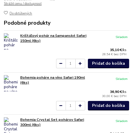
Strážiť cenu / dostupnosť
Do obľúbených
Podobné produkty
Krištáľový pohár na šampanské Safari
Skladom
150ml (6ks)
35,10 €
/
ks
28,54 €
bez DPH
Pridať do košíka
Bohemia poháre na víno Safari 190ml
Skladom
(6ks)
36,90 €
/
ks
30,00 €
bez DPH
Pridať do košíka
Bohemia Crystal Set pohárov Safari
Skladom
300ml (6ks)