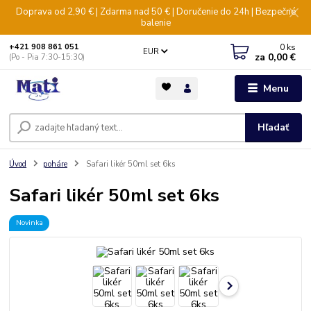
Doprava od 2,90 € | Zdarma nad 50 € | Doručenie do 24h | Bezpečné
balenie
0
ks
+421 908 861 051
EUR
za
0,00 €
(Po - Pia 7:30-15:30)
Menu
Hľadať
Úvod
poháre
Safari likér 50ml set 6ks
Safari likér 50ml set 6ks
Novinka