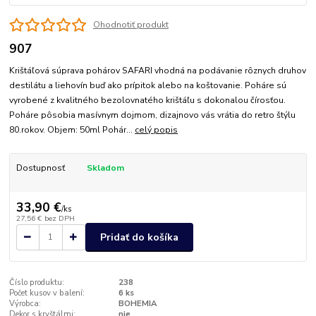
Ohodnotiť produkt
907
Krištáľová súprava pohárov SAFARI vhodná na podávanie rôznych druhov
destilátu a liehovín buď ako prípitok alebo na koštovanie. Poháre sú
vyrobené z kvalitného bezolovnatého krištáľu s dokonalou čírosťou.
Poháre pôsobia masívnym dojmom, dizajnovo vás vrátia do retro štýlu
80.rokov. Objem: 50ml Pohár...
celý popis
Dostupnosť
Skladom
33,90 €
/
ks
27,56 €
bez DPH
Pridať do košíka
Číslo produktu:
238
Počet kusov v balení:
6 ks
Výrobca:
BOHEMIA
Dekor s kryštálmi:
nie