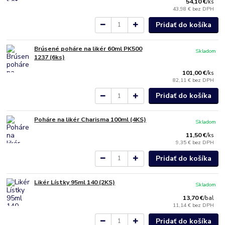
54,10 €
/
ks
43,98 €
bez DPH
Pridať do košíka
Brúsené poháre na likér 60ml PK500
Skladom
1237 (6ks)
101,00 €
/
ks
82,11 €
bez DPH
Pridať do košíka
Poháre na likér Charisma 100ml (4KS)
Skladom
11,50 €
/
ks
9,35 €
bez DPH
Pridať do košíka
Likér Lístky 95ml 140 (2KS)
Skladom
13,70 €
/
bal
11,14 €
bez DPH
Pridať do košíka