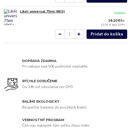
Likér universal 75ml (6KS)
Skladom
16,10 €
/
ks
13,09 €
bez DPH
Pridať do košíka
DOPRAVA ZDARMA
Pri nákupe nad 50€ poštovné neplatíte.
RÝCHLE DORUČENIE
Do 24h od odoslania cez DPD
BALÍME EKOLOGICKY
Bezpečné balenie do použitých krabíc
VERNOSTNÝ PROGRAM
Čím viac nakúpite, tým vyššiu zľavu máte