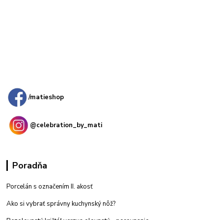
Kamenná
predajňa: Priemyselná 2, 949 01 Nitra
/matieshop
@celebration_by_mati
Poradňa
Porcelán s označením II. akosť
Ako si vybrať správny kuchynský nôž?