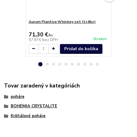
Aurum Plantica Whiskey set (1+6ks)
Aurum Plant
71,30 €
49,20 €
/
ks
/
k
Skladom
57,97 €
bez DPH
40,00 €
bez 
Pridať do košíka
Tovar zaradený v kategóriách
poháre
BOHEMIA CRYSTALITE
Krištáľové poháre