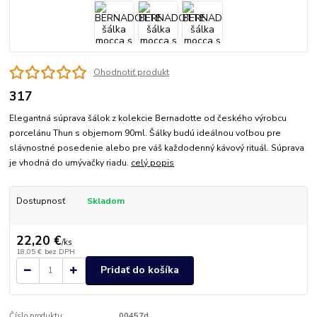
Ohodnotiť produkt
317
Elegantná súprava šálok z kolekcie Bernadotte od českého výrobcu
porcelánu Thun s objemom 90ml. Šálky budú ideálnou voľbou pre
slávnostné posedenie alebo pre váš každodenný kávový rituál. Súprava
je vhodná do umývačky riadu.
celý popis
Dostupnosť
Skladom
22,20 €
/
ks
18,05 €
bez DPH
Pridať do košíka
Číslo produktu:
00457d