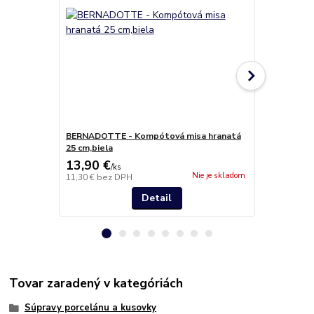
BERNADOTTE - Kompótová misa hranatá
BERNADOTTE 
25 cm,biela
uchom 36cm, 
13,90 €
24,40 €
/
ks
/
k
Nie je skladom
11,30 €
bez DPH
19,84 €
bez 
Detail
Tovar zaradený v kategóriách
Súpravy porcelánu a kusovky