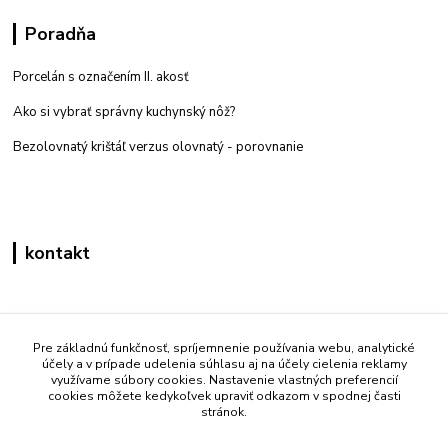
Poradňa
Porcelán s označením II. akosť
Ako si vybrať správny kuchynský nôž?
Bezolovnatý krištáľ verzus olovnatý -
porovnanie
kontakt
Zákaznícka podpora eshop mati
+421 908 861 051
Pre základnú funkčnosť, spríjemnenie používania webu, analytické
účely a v prípade udelenia súhlasu aj na účely cielenia reklamy
(Po - Pia 7:30-15:30)
využívame súbory cookies. Nastavenie vlastných preferencií
cookies môžete kedykoľvek upraviť odkazom v spodnej časti
info@mati.sk
stránok.