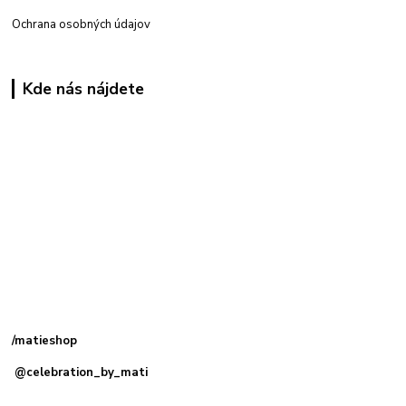
Ochrana osobných údajov
Kde nás nájdete
Kamenná
predajňa: Priemyselná 2, 949 01 Nitra
/matieshop
@celebration_by_mati