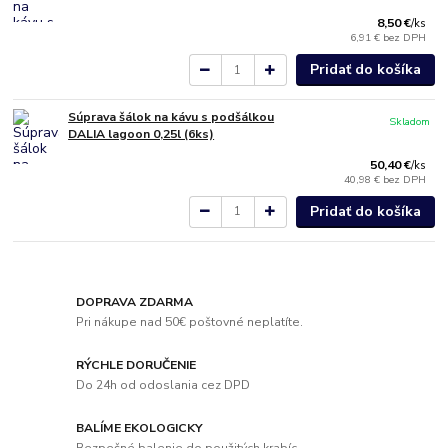
8,50 €
/
ks
6,91 €
bez DPH
Pridať do košíka
Súprava šálok na kávu s podšálkou
Skladom
DALIA lagoon 0,25l (6ks)
50,40 €
/
ks
40,98 €
bez DPH
Pridať do košíka
DOPRAVA ZDARMA
Pri nákupe nad 50€ poštovné neplatíte.
RÝCHLE DORUČENIE
Do 24h od odoslania cez DPD
BALÍME EKOLOGICKY
Bezpečné balenie do použitých krabíc