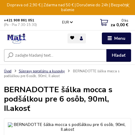
Doprava od 2,90 € | Zdarma nad 50 € | Doručenie do 24h | Bezpečné
balenie
0
ks
+421 908 861 051
EUR
za
0,00 €
(Po - Pia 7:30-15:30)
Menu
Hľadať
Úvod
Súpravy porcelánu a kusovky
BERNADOTTE šálka mocca s
podšálkou pre 6 osôb, 90ml, II.akosť
BERNADOTTE šálka mocca s
podšálkou pre 6 osôb, 90ml,
II.akosť