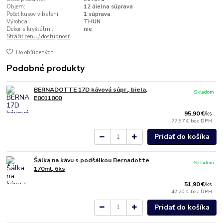
Objem:
12 dielna súprava
Počet kusov v balení:
1 súprava
Výrobca:
THUN
Dekor s kryštálmi:
nie
Strážiť cenu / dostupnosť
Do obľúbených
Podobné produkty
BERNADOTTE 17D kávová súpr., biela,
Skladom
E0011000
95,90 €
/
ks
77,97 €
bez DPH
Pridať do košíka
Šálka na kávu s podšálkou Bernadotte
Skladom
170ml, 6ks
51,90 €
/
ks
42,20 €
bez DPH
Pridať do košíka