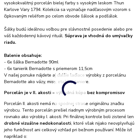
vysokokvalitný porcelán bielej farby s vysokým leskom Thun
Karlove Vary 1794. Kolekcia sa vyznačuje nadčasovým vzorom s
čipkovaným reliéfom po celom obvode šálook a podšálok.
Šálky budú ideálnou voľbou pre slávnostné posedenie alebo pre
váš každodenný kávový rituál.
Súprava je vhodná do umývačky
riadu.
Balenie obsahuje:
- 6x šálka Bernadotte 90ml
- 6x tanierik Bernadotte s priemerom 11,5cm
V našej ponuke nájdete aj ďalšie ladiace výrobky z porcelánu
Bernadotte ako vázy, misy, etažéry. taniere.
Porcelán je v II. akosti – výhodná kúpa bez kompromisov
Porcelán II. akosti nemá na spodnej strane originálnu značku
výrobcu. Tento porcelán prešiel riadnym výrobným procesom
rovnako ako výrobky I. akosti. Pri finálnej kontrole boli zistené len
drobné vizuálne nedokonalosti
, ktoré však nijako neovplyvňujú
jeho funkčnosť ani celkový vzhľad pri bežnom používaní. Môže ísť
napríklad o: