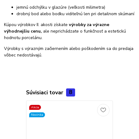
jemnú odchýlku v glazúre (veľkosti milimetra)
drobný bod alebo bodku viditeľnú len pri detailnom skúmaní
Kúpou výrobkov II. akosti získate
výrobky za výrazne
výhodnejšiu cenu,
ale neprichádzate o funkčnosť a estetickú
hodnotu porcelánu.
Výrobky s výrazným začiernením alebo poškodením sa do predaja
vôbec nedostávajú.
Súvisiaci tovar
8
Akcia
Novinka