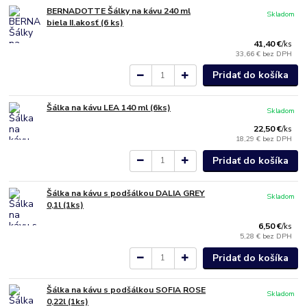
BERNADOTTE Šálky na kávu 240 ml
Skladom
biela II.akosť (6 ks)
41,40 €
/
ks
33,66 €
bez DPH
Pridať do košíka
Šálka na kávu LEA 140 ml (6ks)
Skladom
22,50 €
/
ks
18,29 €
bez DPH
Pridať do košíka
Šálka na kávu s podšálkou DALIA GREY
Skladom
0,1l (1ks)
6,50 €
/
ks
5,28 €
bez DPH
Pridať do košíka
Šálka na kávu s podšálkou SOFIA ROSE
Skladom
0,22l (1ks)