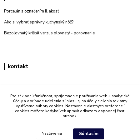
Porcelán s označením II. akosť
Ako si vybrať správny kuchynský nôž?
Bezolovnatý krištáľ verzus olovnatý -
porovnanie
kontakt
Zákaznícka podpora eshop mati
+421 908 861 051
Pre základnú funkčnosť, spríjemnenie používania webu, analytické
účely a v prípade udelenia súhlasu aj na účely cielenia reklamy
(Po - Pia 7:30-15:30)
využívame súbory cookies. Nastavenie vlastných preferencií
cookies môžete kedykoľvek upraviť odkazom v spodnej časti
info@mati.sk
stránok.
Súhlasím
Nastavenia