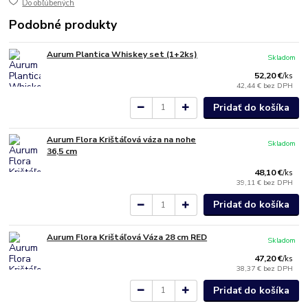
Do obľúbených
Podobné produkty
Aurum Plantica Whiskey set (1+2ks)
Skladom
52,20 €
/
ks
42,44 €
bez DPH
Pridať do košíka
Aurum Flora Krištáľová váza na nohe
Skladom
36,5 cm
48,10 €
/
ks
39,11 €
bez DPH
Pridať do košíka
Aurum Flora Krištáľová Váza 28 cm RED
Skladom
47,20 €
/
ks
38,37 €
bez DPH
Pridať do košíka