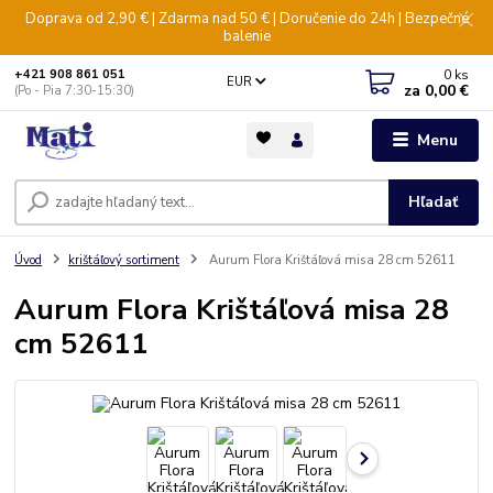
Doprava od 2,90 € | Zdarma nad 50 € | Doručenie do 24h | Bezpečné
balenie
0
ks
+421 908 861 051
EUR
za
0,00 €
(Po - Pia 7:30-15:30)
Menu
Hľadať
Úvod
krištáľový sortiment
Aurum Flora Krištáľová misa 28 cm 52611
Aurum Flora Krištáľová misa 28
cm 52611