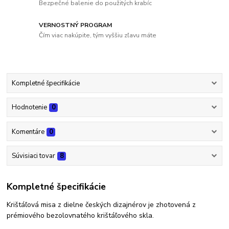
Bezpečné balenie do použitých krabíc
VERNOSTNÝ PROGRAM
Čím viac nakúpite, tým vyššiu zľavu máte
Kompletné špecifikácie
Hodnotenie
0
Komentáre
0
Súvisiaci tovar
8
Kompletné špecifikácie
Krištáľová misa z dielne českých dizajnérov je zhotovená z
prémiového bezolovnatého krištáľového skla.