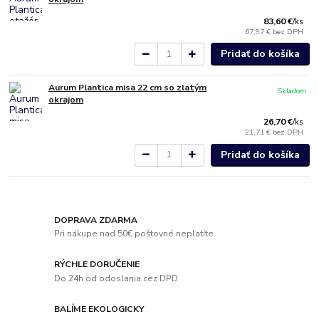
83,60 €
/
ks
67,97 €
bez DPH
Pridať do košíka
Aurum Plantica misa 22 cm so zlatým
Skladom
okrajom
26,70 €
/
ks
21,71 €
bez DPH
Pridať do košíka
DOPRAVA ZDARMA
Pri nákupe nad 50€ poštovné neplatíte.
RÝCHLE DORUČENIE
Do 24h od odoslania cez DPD
BALÍME EKOLOGICKY