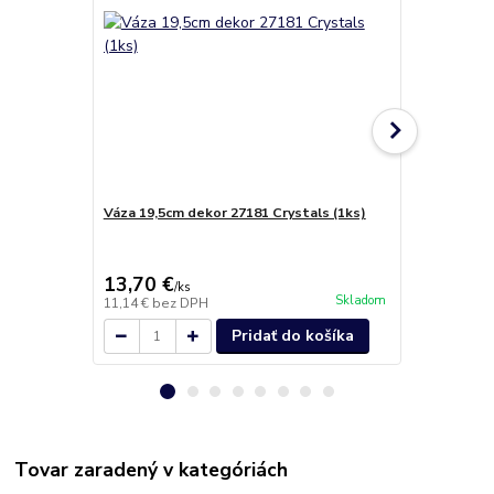
Váza 19,5cm dekor 27181 Crystals (1ks)
Poháre na v
Crystals (6 
13,70 €
30,00 €
/
ks
/
b
Skladom
11,14 €
bez DPH
24,39 €
bez 
Pridať do košíka
Tovar zaradený v kategóriách