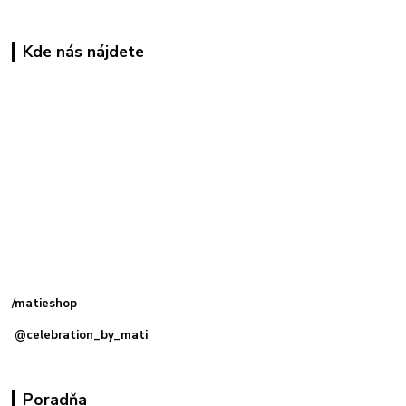
Kde nás nájdete
Kamenná
predajňa: Priemyselná 2, 949 01 Nitra
/matieshop
@celebration_by_mati
Poradňa