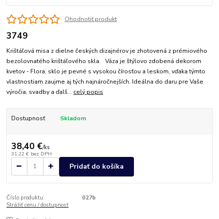
Ohodnotiť produkt
3749
Krištáľová misa z dielne českých dizajnérov je zhotovená z prémiového
bezolovnatého krištáľového skla. Váza je štýlovo zdobená dekorom
kvetov - Flora, sklo je pevné s vysokou čírosťou a leskom, vďaka týmto
vlastnostiam zaujme aj tých najnáročnejších. Ideálna do daru pre Vaše
výročia, svadby a ďalš...
celý popis
Dostupnosť
Skladom
38,40 €
/
ks
31,22 €
bez DPH
Pridať do košíka
Číslo produktu:
027b
Strážiť cenu / dostupnosť