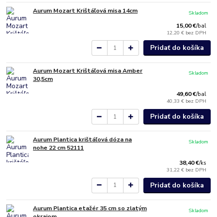
Aurum Mozart Krištáľová misa 14cm
Skladom
15,00 €
/
bal
12,20 €
bez DPH
Pridať do košíka
Aurum Mozart Krištáľová misa Amber
Skladom
30,5cm
49,60 €
/
bal
40,33 €
bez DPH
Pridať do košíka
Aurum Plantica krištáľová dóza na
Skladom
nohe 22 cm 52111
38,40 €
/
ks
31,22 €
bez DPH
Pridať do košíka
Aurum Plantica etažér 35 cm so zlatým
Skladom
okrajom