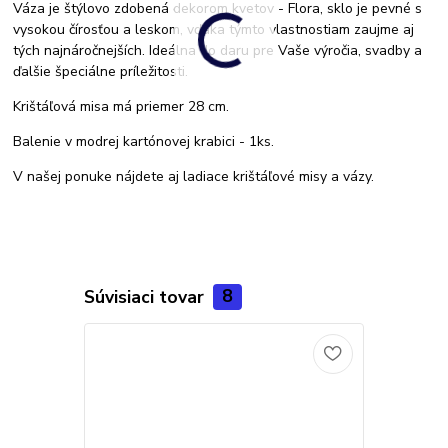
Váza je štýlovo zdobená dekorom kvetov - Flora, sklo je pevné s
vysokou čírosťou a leskom, vďaka týmto vlastnostiam zaujme aj
tých najnáročnejších. Ideálna do daru pre Vaše výročia, svadby a
ďalšie špeciálne príležitosti.
Krištáľová misa má priemer 28 cm.
Balenie v modrej kartónovej krabici - 1ks.
V našej ponuke nájdete aj ladiace krištáľové misy a vázy.
Súvisiaci tovar
8