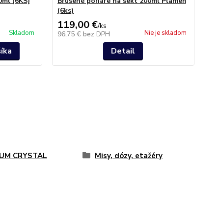
0ml (6KS)
Brúsené poháre na sekt 200ml Plameň
Qu
(6ks)
119,00 €
28
/
ks
Skladom
Nie je skladom
96,75 €
bez DPH
23
šíka
Detail
UM CRYSTAL
Misy, dózy, etažéry