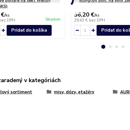
ové poháre na sekt Wellington
Wellington poh. na víno 28
6KS)
 €
36,20 €
/
ks
/
ks
Skladom
bez DPH
29,43 €
bez DPH
Pridať do košíka
Pridať do ko
zaradený v kategóriách
áľový sortiment
misy, dózy, etažéry
AUR