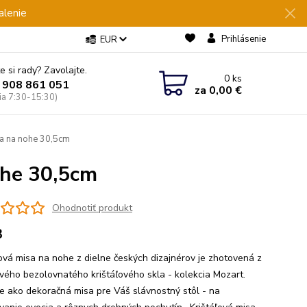
alenie
Prihlásenie
EUR
e si rady? Zavolajte.
0
ks
 908 861 051
za
0,00 €
Pia 7:30-15:30)
a na nohe 30,5cm
ohe 30,5cm
Ohodnotiť produkt
3
ľová misa na nohe z dielne českých dizajnérov je zhotovená z
vého bezolovnatého krištáľového skla - kolekcia Mozart.
e ako dekoračná misa pre Váš slávnostný stôl - na