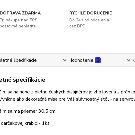
DOPRAVA ZDARMA
RÝCHLE DORUČENIE
Pri nákupe nad 50€
Do 24h od odoslania
poštovné neplatíte.
cez DPD
etné špecifikácie
Hodnotenie
0
K
tné špecifikácie
á misa na nohe z dielne českých dizajnérov je zhotovená z prémi
ynikne ako dekoračná misa pre Váš slávnostný stôl - na servírov
á misa má priemer 30,5 cm.
 darčekovej krabici - 1ks.