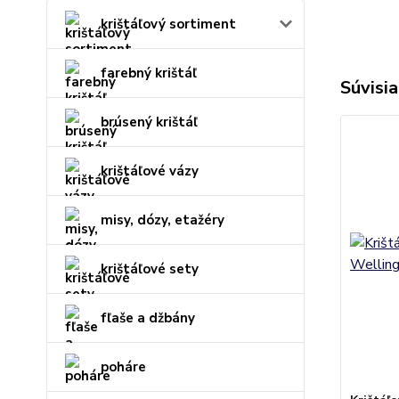
krištáľový sortiment
farebný krištáľ
Súvisia
brúsený krištáľ
krištáľové vázy
misy, dózy, etažéry
krištáľové sety
fľaše a džbány
poháre