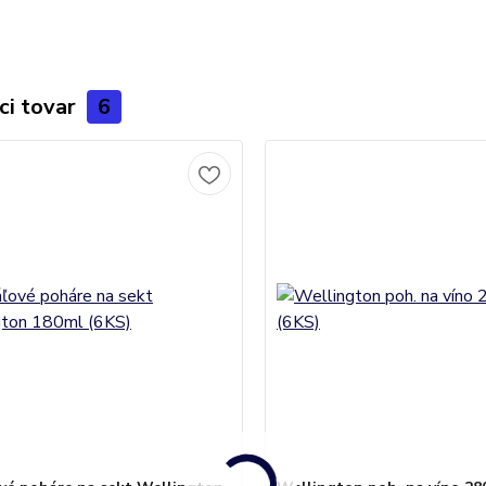
ci tovar
6