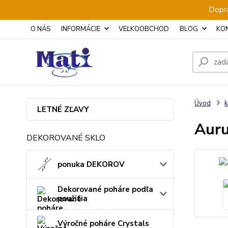
Dopra
O NÁS
INFORMÁCIE
VEĽKOOBCHOD
BLOG
KO
Úvod
k
LETNÉ ZĽAVY
Auru
DEKOROVANÉ SKLO
ponuka DEKOROV
Dekorované poháre podľa
použitia
Výročné poháre Crystals