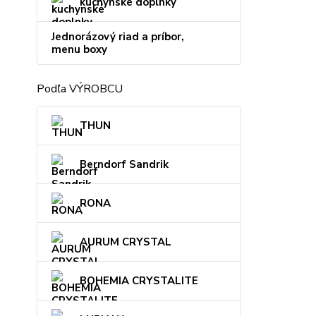
kuchynské doplnky
Jednorázový riad a príbor,
menu boxy
Podľa VÝROBCU
THUN
Berndorf Sandrik
RONA
AURUM CRYSTAL
BOHEMIA CRYSTALITE