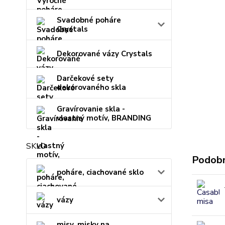
Svadobné poháre
Crystals
Dekorované vázy Crystals
Darčekové sety
dekorovaného skla
Gravírovanie skla -
vlastný motív, BRANDING
SKLO
Podobn
poháre, ciachované sklo
vázy
misy, misky na