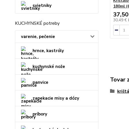
Krištáľ
svietniky
180ml (
37,50
30,49 €
KUCHYNSKÉ potreby
varenie, pečenie
hrnce, kastróly
kuchynské nože
Tovar 
panvice
krišt
zapekacie misy a dózy
príbory