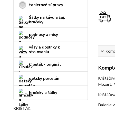
tanierové súpravy
Šálky na kávu a čaj,
hrnčeky
podnosy a misy
vázy a doplnky k
Kompl
stolovaniu
Cibulák - originál
Komple
Krištáľov
detský porcelán
Mozart. V
hrnčeky a šálky
Krištáľov
Balenie v
KRIŠTÁĽ