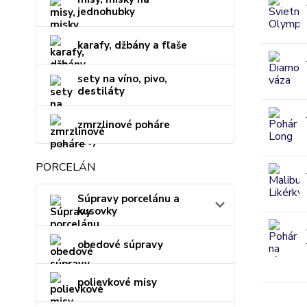
jednohubky
karafy, džbány a fľaše
sety na víno, pivo,
destiláty
zmrzlinové poháre
PORCELÁN
Súpravy porcelánu a
kusovky
obedové súpravy
polievkové misy