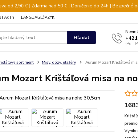
va od 2,90 € | Zdarma nad 50 € | Doručenie do 24h | Bezpečné b
NTAKTY
LANGUAGE/JAZYK
Neviet
Hľadať
+421
(Po - 
rištáľový sortiment
Misy, dózy, etažéry
Aurum Mozart Krištáľová mis
m Mozart Krištáľová misa na n
168
Krištá
prémio
Vynikn