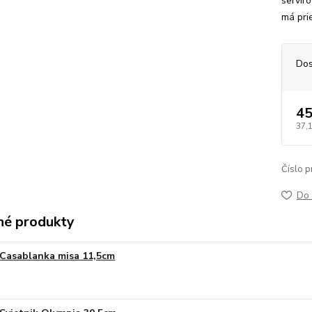
servír
má prie
Dos
45
37,
Číslo p
Do 
é produkty
Casablanka misa 11,5cm