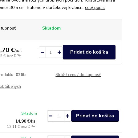
ovanie ovocia a rôznych drobných pochutín. Krištáľová misa
mer 30,5 cm. Balenie v darčekovej krabici...
celý popis
tupnosť
Skladom
,70 €
/
bal
Pridať do košíka
15 €
bez DPH
roduktu:
026b
Strážiť cenu / dostupnosť
obľúbených
Skladom
Pridať do košíka
14,90 €
/
ks
12,11 €
bez DPH