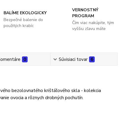
VERNOSTNÝ
BALÍME EKOLOGICKY
PROGRAM
Bezpečné balenie do
Čím viac nakúpite, tým
použitých krabíc
vyššiu zľavu máte
omentáre
0
Súvisiaci tovar
6
ového bezolovnatého krištáľového skla - kolekcia
anie ovocia a rôznych drobných pochutín.