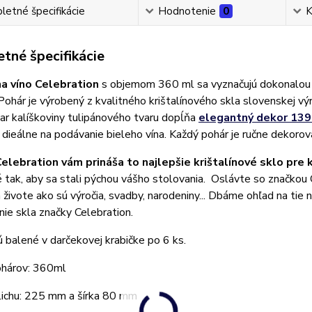
etné špecifikácie
Hodnotenie
0
K
tné špecifikácie
a víno Celebration
s objemom 360 ml sa vyznačujú dokonalou 
Pohár je výrobený z kvalitného krištalínového skla slovenskej v
ar kalíškoviny tulipánového tvaru dopĺňa
elegantný dekor 13
ieálne na podávanie bieleho vína. Každý pohár je ručne dekorov
elebration vám prináša to najlepšie krištalínové sklo pre 
 tak, aby sa stali pýchou vášho stolovania. Oslávte so značkou Ce
živote ako sú výročia, svadby, narodeniny... Dbáme ohľad na tie n
ie skla značky Celebration.
 balené v darčekovej krabičke po 6 ks.
hárov: 360ml
lichu: 225 mm a šírka 80 mm