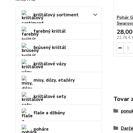
krištáľový sortiment
Pohár G
Swarovs
28,00
farebný krištáľ
22,76 €
brúsený krištáľ
krištáľové vázy
misy, dózy, etažéry
krištáľové sety
Tovar 
ponu
fľaše a džbány
Darče
poháre