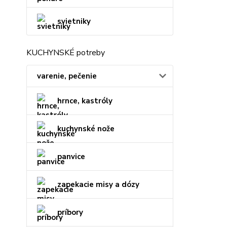
svietniky
KUCHYNSKÉ potreby
varenie, pečenie
hrnce, kastróly
kuchynské nože
panvice
zapekacie misy a dózy
príbory