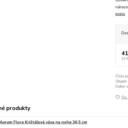
sloven
nárazo
popis
Dos
41
33,
Číslo p
Objem:
Dekor s
Do 
é produkty
Aurum Flora Krištáľová váza na nohe 36,5 cm