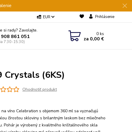
alenie
Prihlásenie
EUR
e si rady? Zavolajte.
0
ks
 908 861 051
za
0,00 €
Pia 7:30-15:30)
 Crystals (6KS)
Ohodnotiť produkt
 na víno Celebration s objemom 360 ml sa vyznačujú
lou čírosťou skloviny s brilantným leskom bez mliečneho
u. Pohár je výrobený z kvalitného krištalínového skla