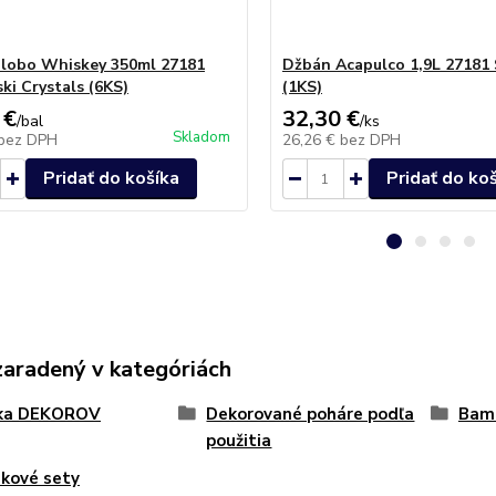
lobo Whiskey 350ml 27181
Džbán Acapulco 1,9L 27181
ki Crystals (6KS)
(1KS)
 €
32,30 €
/
bal
/
ks
Skladom
bez DPH
26,26 €
bez DPH
Pridať do košíka
Pridať do ko
zaradený v kategóriách
ka DEKOROV
Dekorované poháre podľa
Bam
použitia
kové sety