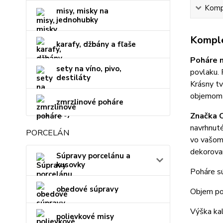
Kompl
misy, misky na
jednohubky
Komple
karafy, džbány a fľaše
Poháre n
sety na víno, pivo,
povlaku. 
destiláty
Krásny tv
objemom d
zmrzlinové poháre
Značka C
navrhnuté
PORCELÁN
vo vašom 
dekorovan
Súpravy porcelánu a
kusovky
Poháre sú
obedové súpravy
Objem po
Výška ka
polievkové misy