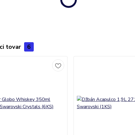
ci tovar
6