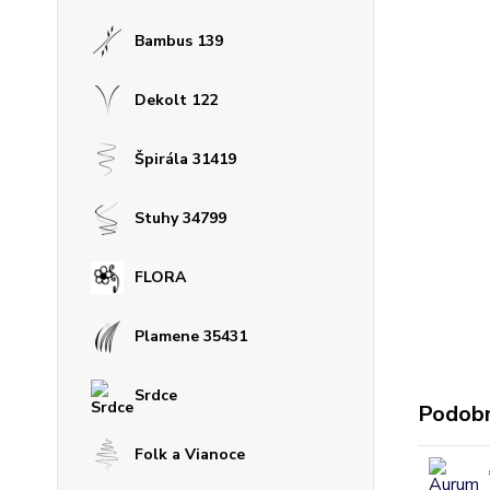
Bambus 139
Dekolt 122
Špirála 31419
Stuhy 34799
FLORA
Plamene 35431
Srdce
Podobn
Folk a Vianoce