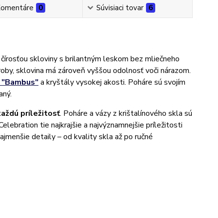
omentáre
0
Súvisiaci tovar
6
čírosťou skloviny s brilantným leskom bez mliečneho
ýroby, sklovina má zároveň vyššou odolnosť voči nárazom.
9 "Bambus"
a kryštály vysokej akosti. Poháre sú svojím
aný.
každú príležitosť
. Poháre a vázy z krištalínového skla sú
lebration tie najkrajšie a najvýznamnejšie príležitosti
ajmenšie detaily – od kvality skla až po ručné