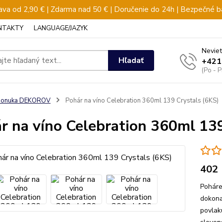
va od 2,90 € | Zdarma nad 50 € | Doručenie do 24h | Bezpečné b
NTAKTY
LANGUAGE/JAZYK
Neviet
Hľadať
+421
(Po - 
ponuka DEKOROV
Pohár na víno Celebration 360ml 139 Crystals (6KS)
r na víno Celebration 360ml 139
402
Poháre
dokona
povlak