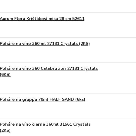
Aurum Flora Krištáľová misa 28 cm 52611
Poháre na víno 360 ml 27181 Crystals (2KS)
Poháre na víno 360 Celebration 27181 Crystals
(6KS)
Poháre na grappu 70ml HALF SAND (6ks)
Poháre na víno čierne 360ml 31561 Crystals
(2KS)