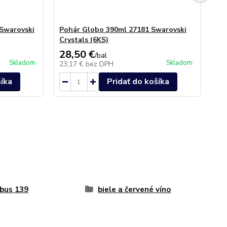
 Swarovski
Pohár Globo 390ml 27181 Swarovski
Po
Crystals (6KS)
271
28,50 €
30
/
bal
Skladom
Skladom
23,17 €
bez DPH
24
šíka
Pridať do košíka
bus 139
biele a červené víno