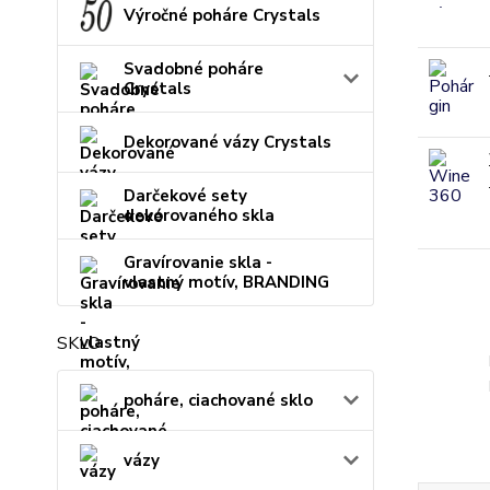
Výročné poháre Crystals
Svadobné poháre
Crystals
Dekorované vázy Crystals
Darčekové sety
dekorovaného skla
Gravírovanie skla -
vlastný motív, BRANDING
SKLO
poháre, ciachované sklo
vázy