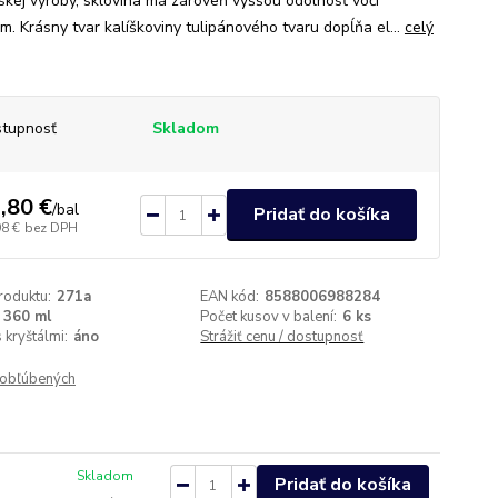
skej výroby, sklovina má zároveň vyššou odolnosť voči
m. Krásny tvar kalíškoviny tulipánového tvaru dopĺňa el...
celý
tupnosť
Skladom
,80 €
/
bal
Pridať do košíka
98 €
bez DPH
roduktu:
271a
EAN kód:
8588006988284
360 ml
Počet kusov v balení:
6 ks
 kryštálmi:
áno
Strážiť cenu / dostupnosť
obľúbených
Skladom
Pridať do košíka