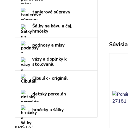
tanierové súpravy
Šálky na kávu a čaj,
hrnčeky
Súvisia
podnosy a misy
vázy a doplnky k
stolovaniu
Cibulák - originál
detský porcelán
hrnčeky a šálky
KRIŠTÁĽ