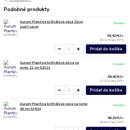
Do obľúbených
Podobné produkty
Aurum Plantica krištáľová váza 32cm
Skladom
zlatý okraj
55,50 €
/
ks
45,12 €
bez DPH
Pridať do košíka
Aurum Plantica krištáľová dóza na
Skladom
nohe 22 cm 52111
38,40 €
/
ks
31,22 €
bez DPH
Pridať do košíka
Aurum Plantica krištáľová váza na nohe
Skladom
40 cm 51934
49,20 €
/
ks
40,00 €
bez DPH