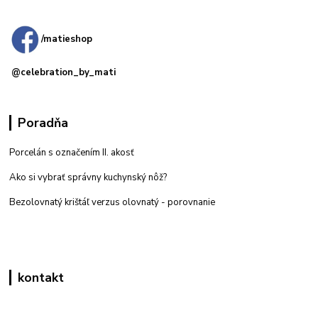
predajňa: Priemyselná 2, 949 01 Nitra
/matieshop
@celebration_by_mati
Poradňa
Porcelán s označením II. akosť
Ako si vybrať správny kuchynský nôž?
Bezolovnatý krištáľ verzus olovnatý -
porovnanie
kontakt
Zákaznícka podpora eshop mati