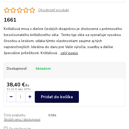
Ohodnotiť produkt
1661
Krištáľová misa z dielne českých dizajnérov je zhotovená z prémiového
bezolovnatého krištáľového skla. Tento typ skla sa vyznačuje vysokou
čírosťou a leskom, vďaka týmto vlastnostiam zaujme aj tých
najnáročnejších. Ideálna do daru pre Vaše výročia, svadby a ďalšie
špeciálne príležitosti. Krištáľová...
celý popis
Dostupnosť
Skladom
38,40 €
/
ks
31,22 €
bez DPH
Pridať do košíka
Číslo produktu:
028e
Strážiť cenu / dostupnosť