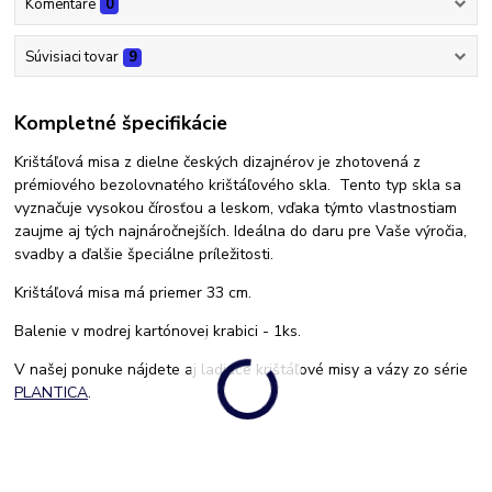
Komentáre
0
Súvisiaci tovar
9
Kompletné špecifikácie
Krištáľová misa z dielne českých dizajnérov je zhotovená z
prémiového bezolovnatého krištáľového skla. Tento typ skla sa
vyznačuje vysokou čírosťou a leskom, vďaka týmto vlastnostiam
zaujme aj tých najnáročnejších. Ideálna do daru pre Vaše výročia,
svadby a ďalšie špeciálne príležitosti.
Krištáľová misa má priemer 33 cm.
Balenie v modrej kartónovej krabici - 1ks.
V našej ponuke nájdete aj ladiace krištáľové misy a vázy zo série
PLANTICA
.