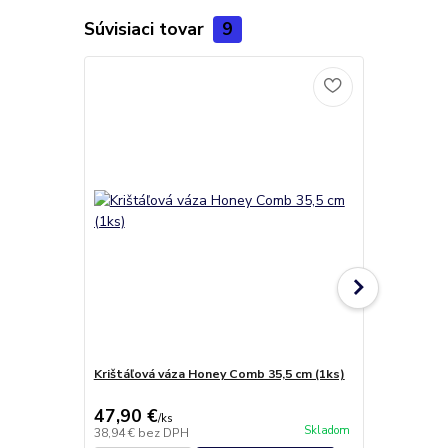
Súvisiaci tovar
9
Doprava ZA
Krištáľová váza Honey Comb 35,5 cm (1ks)
Quadro whis
(1+6ks)
47,90 €
84,90 €
/
ks
/
k
Skladom
38,94 €
bez DPH
69,02 €
bez 