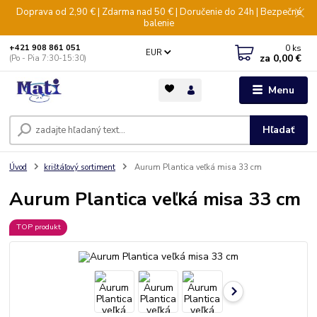
Doprava od 2,90 € | Zdarma nad 50 € | Doručenie do 24h | Bezpečné
balenie
0
ks
+421 908 861 051
EUR
za
0,00 €
(Po - Pia 7:30-15:30)
Menu
Hľadať
Úvod
krištáľový sortiment
Aurum Plantica veľká misa 33 cm
Aurum Plantica veľká misa 33 cm
TOP produkt