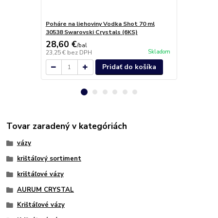
Poháre na liehoviny Vodka Shot 70 ml
Poháre na li
30538 Swarovski Crystals (6KS)
ml 30538 Sw
28,60 €
26,80 €
/
bal
/
b
Skladom
23,25 €
bez DPH
21,79 €
bez 
Pridať do košíka
Tovar zaradený v kategóriách
vázy
krištáľový sortiment
krištáľové vázy
AURUM CRYSTAL
Krištáľové vázy