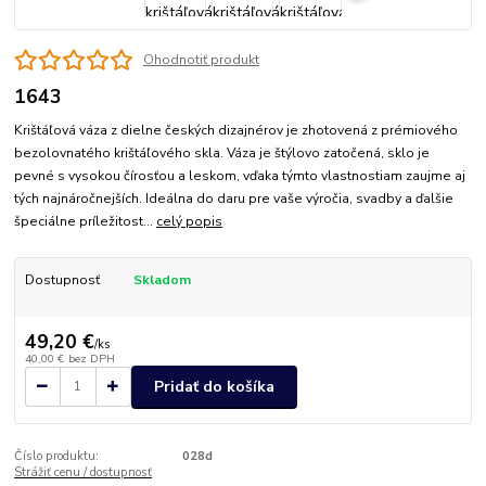
Ohodnotiť produkt
1643
Krištáľová váza z dielne českých dizajnérov je zhotovená z prémiového
bezolovnatého krištáľového skla. Váza je štýlovo zatočená, sklo je
pevné s vysokou čírosťou a leskom, vďaka týmto vlastnostiam zaujme aj
tých najnáročnejších. Ideálna do daru pre vaše výročia, svadby a ďalšie
špeciálne príležitost...
celý popis
Dostupnosť
Skladom
49,20 €
/
ks
40,00 €
bez DPH
Pridať do košíka
Číslo produktu:
028d
Strážiť cenu / dostupnosť