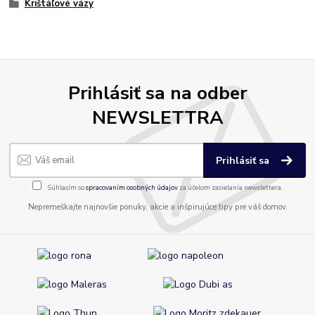
Krištáľové vázy
Prihlásiť sa na odber
NEWSLETTRA
Prihlásiť sa
Súhlasím so
spracovaním osobných údajov
za účelom zasielania newslettera.
Nepremeškajte najnovšie ponuky, akcie a inšpirujúce tipy pre váš domov.