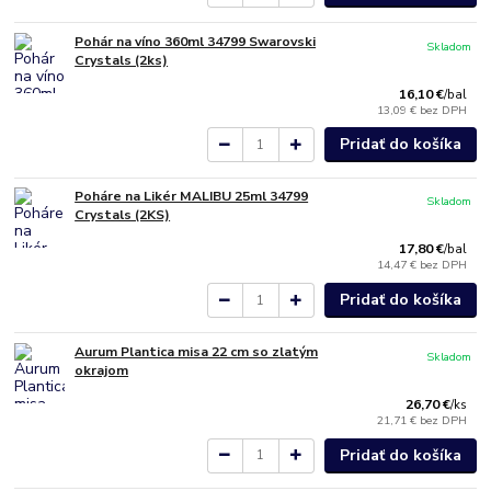
Pohár na víno 360ml 34799 Swarovski
Skladom
Crystals (2ks)
16,10 €
/
bal
13,09 €
bez DPH
Pridať do košíka
Poháre na Likér MALIBU 25ml 34799
Skladom
Crystals (2KS)
17,80 €
/
bal
14,47 €
bez DPH
Pridať do košíka
Aurum Plantica misa 22 cm so zlatým
Skladom
okrajom
26,70 €
/
ks
21,71 €
bez DPH
Pridať do košíka