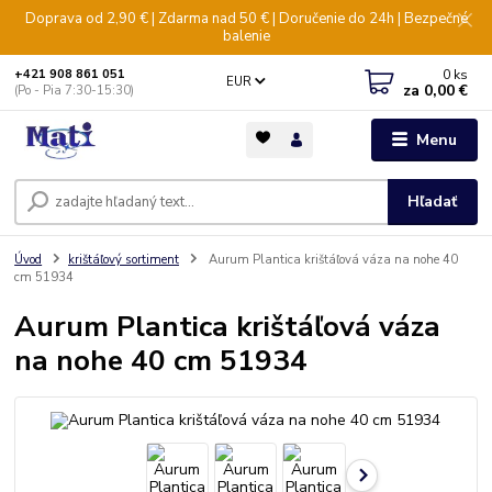
Doprava od 2,90 € | Zdarma nad 50 € | Doručenie do 24h | Bezpečné
balenie
0
ks
+421 908 861 051
EUR
za
0,00 €
(Po - Pia 7:30-15:30)
Menu
Hľadať
Úvod
krištáľový sortiment
Aurum Plantica krištáľová váza na nohe 40
cm 51934
Aurum Plantica krištáľová váza
na nohe 40 cm 51934