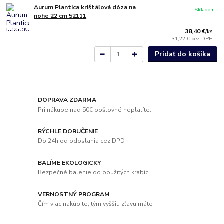
Aurum Plantica krištáľová dóza na
Skladom
nohe 22 cm 52111
38,40 €
/
ks
31,22 €
bez DPH
Pridať do košíka
DOPRAVA ZDARMA
Pri nákupe nad 50€ poštovné neplatíte.
RÝCHLE DORUČENIE
Do 24h od odoslania cez DPD
BALÍME EKOLOGICKY
Bezpečné balenie do použitých krabíc
VERNOSTNÝ PROGRAM
Čím viac nakúpite, tým vyššiu zľavu máte