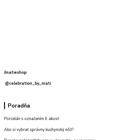
Kamenná
predajňa: Priemyselná 2, 949 01 Nitra
/matieshop
@celebration_by_mati
Poradňa
Porcelán s označením II. akosť
Ako si vybrať správny kuchynský nôž?