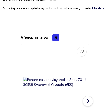
V našej ponuke nájdete aj ladiace krištáľové misy z radu
Plantica
.
Súvisiaci tovar
6