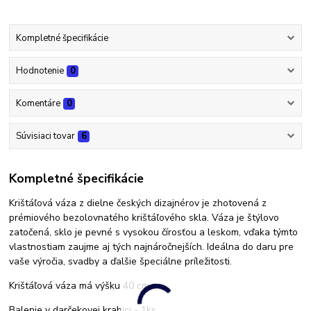
Kompletné špecifikácie
Hodnotenie
0
Komentáre
0
Súvisiaci tovar
6
Kompletné špecifikácie
Krištáľová váza z dielne českých dizajnérov je zhotovená z
prémiového bezolovnatého krištáľového skla. Váza je štýlovo
zatočená, sklo je pevné s vysokou čírosťou a leskom, vďaka týmto
vlastnostiam zaujme aj tých najnáročnejších. Ideálna do daru pre
vaše výročia, svadby a ďalšie špeciálne príležitosti.
Krištáľová váza má výšku 40 cm.
Balenie v darčekovej krabici - 1ks.