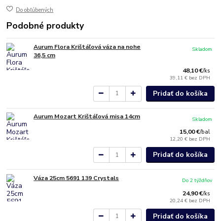
Do obľúbených
Podobné produkty
Aurum Flora Krištáľová váza na nohe
Skladom
36,5 cm
48,10 €
/
ks
39,11 €
bez DPH
Pridať do košíka
Aurum Mozart Krištáľová misa 14cm
Skladom
15,00 €
/
bal
12,20 €
bez DPH
Pridať do košíka
Váza 25cm 5691 139 Crystals
Do 2 týždňov
24,90 €
/
ks
20,24 €
bez DPH
Pridať do košíka