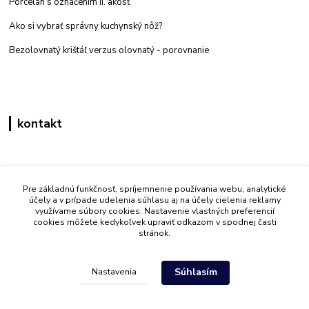
Porcelán s označením II. akosť
Ako si vybrať správny kuchynský nôž?
Bezolovnatý krištáľ verzus olovnatý -
porovnanie
kontakt
Zákaznícka podpora eshop mati
+421 908 861 051
Pre základnú funkčnosť, spríjemnenie používania webu, analytické
účely a v prípade udelenia súhlasu aj na účely cielenia reklamy
(Po - Pia 7:30-15:30)
využívame súbory cookies. Nastavenie vlastných preferencií
cookies môžete kedykoľvek upraviť odkazom v spodnej časti
info@mati.sk
stránok.
Súhlasím
Nastavenia