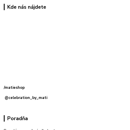
Kde nás nájdete
Kamenná
predajňa: Priemyselná 2, 949 01 Nitra
/matieshop
@celebration_by_mati
Poradňa