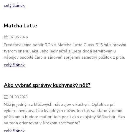
celý článok
Matcha Latte
02
.
06
.
2026
Predstavujeme pohár RONA Matcha Latte Glass 515 ml s hravým
tvarom snehuliaka. Jeho jedinečná silueta dodá servírovaniu
nápojov osobité čaro a zároveň spríjemní samotný pôžitok z pitia.
celý článok
Ako vybrať správny kuchynský nôž?
01
.
08
.
2023
Nôž je jedným z kľúčových nástrojov v kuchyni. Oplatí sa pri
výbere investovať do kvalitných nožov, len tak sa stane varenie
pôžitkom a budete mať pri tom pocit ako ozajstný šéfkuchár. Ako
sa teda orientovať v širokom sortimente?
celý článok