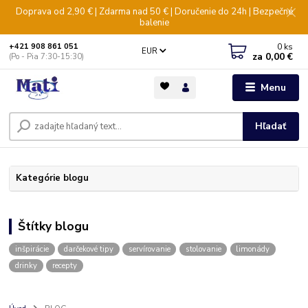
Doprava od 2,90 € | Zdarma nad 50 € | Doručenie do 24h | Bezpečné
balenie
0
ks
+421 908 861 051
EUR
za
0,00 €
(Po - Pia 7:30-15:30)
Menu
Hľadať
Kategórie blogu
Štítky blogu
inšpirácie
darčekové tipy
servírovanie
stolovanie
limonády
drinky
recepty