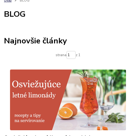
Úvod
BLOG
BLOG
Najnovšie články
strana
z 1