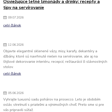
Osviežujúce letné limonády a drinky: recepty a
tipy na servírovanie
09
.
07
.
2026
celý článok
12
.
06
.
2026
Objavte elegantné sklenené vázy, misy, karafy, dekantéry a
džbány, ktoré sú navrhnuté nielen na servírovanie, ale aj na
štýlové dekorovanie interiéru, recepcií, reštaurácií či slávnostných
stolov.
celý článok
05
.
06
.
2026
Vyhrajte luxusnú sadu pohárov na prosecco. Leto je obdobím
osláv, stretnutí s priateľmi a výnimočných chvíľ. Preto sme si pre
vás pripravili súťaž.