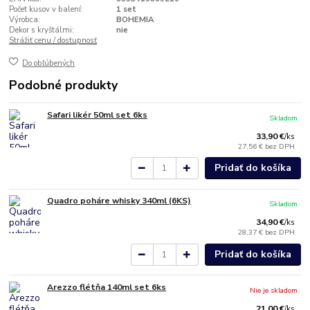
Počet kusov v balení:
1 set
Výrobca:
BOHEMIA
Dekor s kryštálmi:
nie
Strážiť cenu / dostupnosť
Do obľúbených
Podobné produkty
Safari likér 50ml set 6ks
Skladom
33,90 €
/
ks
27,56 €
bez DPH
Pridať do košíka
Quadro poháre whisky 340ml (6KS)
Skladom
34,90 €
/
ks
28,37 €
bez DPH
Pridať do košíka
Arezzo flétňa 140ml set 6ks
Nie je skladom
21,00 €
/
ks