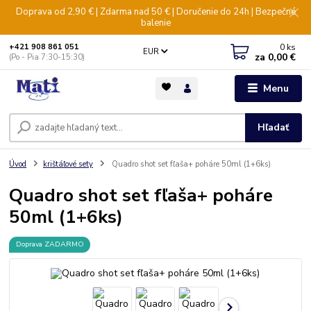
Doprava od 2,90 € | Zdarma nad 50 € | Doručenie do 24h | Bezpečné
balenie
0
ks
+421 908 861 051
EUR
za
0,00 €
(Po - Pia 7:30-15:30)
Menu
Hľadať
Úvod
krištáľové sety
Quadro shot set fľaša+ poháre 50ml (1+6ks)
Quadro shot set fľaša+ poháre
50ml (1+6ks)
Doprava ZADARMO