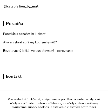
@celebration_by_mati
Poradňa
Porcelán s označením II. akosť
Ako si vybrať správny kuchynský nôž?
Bezolovnatý krištáľ verzus olovnatý -
porovnanie
kontakt
Zákaznícka podpora eshop mati
+421 908 861 051
Pre základnú funkčnosť, spríjemnenie používania webu, analytické
účely a v prípade udelenia súhlasu aj na účely cielenia reklamy
(Po - Pia 7:30-15:30)
využívame súbory cookies. Nastavenie vlastných preferencií