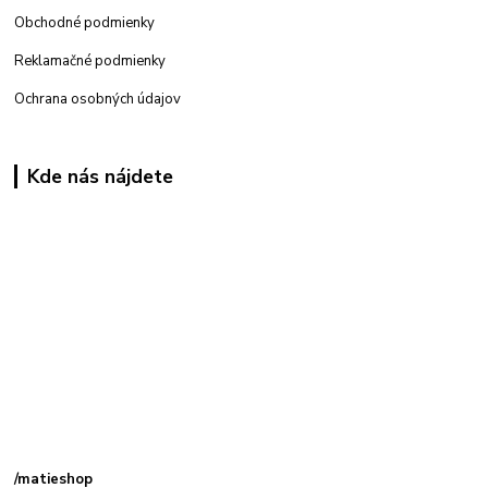
Obchodné podmienky
Reklamačné podmienky
Ochrana osobných údajov
Kde nás nájdete
Kamenná
predajňa: Priemyselná 2, 949 01 Nitra
/matieshop