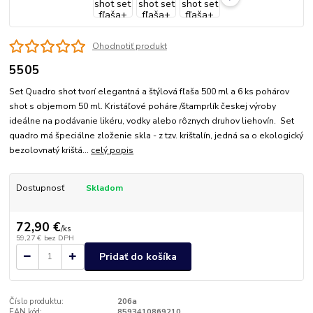
Ohodnotiť produkt
5505
Set Quadro shot tvorí elegantná a štýlová fľaša 500 ml a 6 ks pohárov
shot s objemom 50 ml. Kristáľové poháre /štamprlík českej výroby
ideálne na podávanie likéru, vodky alebo rôznych druhov liehovín. Set
quadro má špeciálne zloženie skla - z tzv. krištalín, jedná sa o ekologický
bezolovnatý krištá...
celý popis
Dostupnosť
Skladom
72,90 €
/
ks
59,27 €
bez DPH
Pridať do košíka
Číslo produktu:
206a
EAN kód:
8593410869210