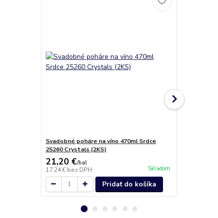
Svadobné poháre na víno 470ml Srdce
Quadro pohá
25260 Crystals (2KS)
21,20 €
30,35 €
/
bal
/
k
Skladom
17,24 €
bez DPH
24,67 €
bez 
Pridať do košíka