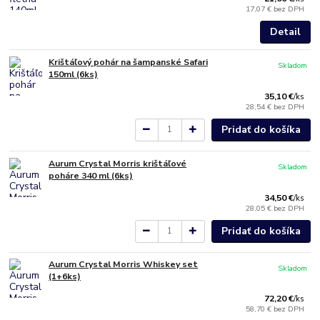
17,07 €
bez DPH
Detail
Krištáľový pohár na šampanské Safari
Skladom
150ml (6ks)
35,10 €
/
ks
28,54 €
bez DPH
Pridať do košíka
Aurum Crystal Morris krištáľové
Skladom
poháre 340 ml (6ks)
34,50 €
/
ks
28,05 €
bez DPH
Pridať do košíka
Aurum Crystal Morris Whiskey set
Skladom
(1+6ks)
72,20 €
/
ks
58,70 €
bez DPH