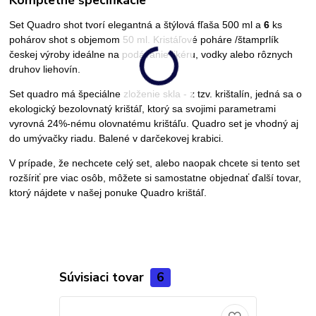
Set Quadro shot tvorí e
legantná a štýlová
fľaša 500 ml a
6
ks
pohárov shot s objemom 50 ml. K
ristáľové poháre /štamprlík
českej výroby ideálne na podávanie likéru, vodky alebo rôznych
druhov liehovín.
Set quadro má špeciálne zloženie skla -
z tzv. krištalín, j
edná sa o
ekologický bezolovnatý krištáľ,
ktorý sa svojimi parametrami
vyrovná 24%-nému olovnatému krištáľu.
Quadro set je vhodný aj
do umývačky riadu. Balené v darčekovej krabici.
V prípade, že nechcete celý set, alebo naopak chcete si tento set
rozšíriť pre viac osôb, môžete si samostatne objednať ďalší tovar,
ktorý nájdete v našej ponuke Quadro krištáľ.
Súvisiaci tovar
6