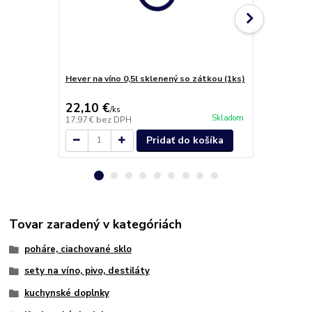
Hever na víno 0,5l sklenený so zátkou (1ks)
Hever na vín
(1ks)
22,10 €
23,60 €
/
ks
/
k
Skladom
17,97 €
bez DPH
19,19 €
bez 
Pridať do košíka
Tovar zaradený v kategóriách
poháre, ciachované sklo
sety na víno, pivo, destiláty
kuchynské doplnky