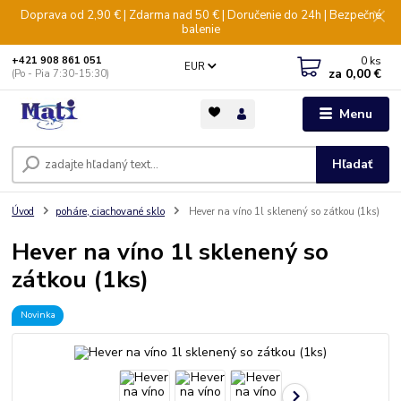
Doprava od 2,90 € | Zdarma nad 50 € | Doručenie do 24h | Bezpečné
balenie
0
ks
+421 908 861 051
EUR
za
0,00 €
(Po - Pia 7:30-15:30)
Menu
Hľadať
Úvod
poháre, ciachované sklo
Hever na víno 1l sklenený so zátkou (1ks)
Hever na víno 1l sklenený so
zátkou (1ks)
Novinka