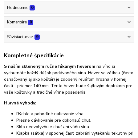
Hodnotenie
0
Komentáre
0
Súvisiaci tovar
9
Kompletné špecifikácie
S naším skleneným ručne fúkaným heverom
na víno si
vychutnáte každý dúšok podávaného vína. Hever so zátkou (často
označovaný aj ako koštér) je zdobený reliéfom hrozna v hornej
časti - priemer 140 mm. Tento hever bude štýlovým doplnkom pre
vaše koštovky a tradičné vínne posedenia.
Hlavné výhody:
Rýchle a pohodlné nalievanie vína.
Presné dávkovanie pre dokonalú chuť.
Sklo neovplyvňuje chuť ani vôňu vína.
Klapka (zátka) v spodnej časti zabráni vytekaniu tekutiny pri