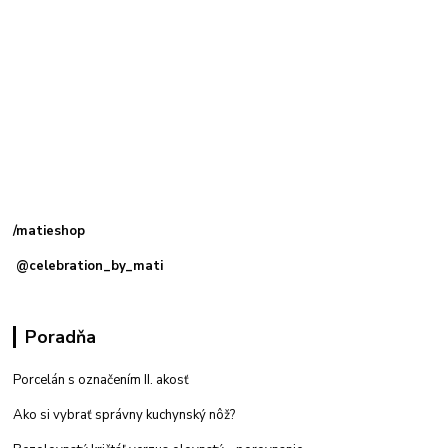
Kamenná
predajňa: Priemyselná 2, 949 01 Nitra
/matieshop
@celebration_by_mati
Poradňa
Porcelán s označením II. akosť
Ako si vybrať správny kuchynský nôž?