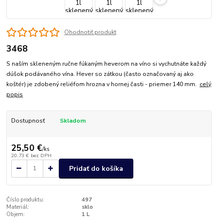
Ohodnotiť produkt
3468
S naším skleneným ručne fúkaným heverom na víno si vychutnáte každý
dúšok podávaného vína. Hever so zátkou (často označovaný aj ako
koštér) je zdobený reliéfom hrozna v hornej časti - priemer 140 mm.
celý
popis
Dostupnosť
Skladom
25,50 €
/
ks
20,73 €
bez DPH
Pridať do košíka
Číslo produktu:
497
Materiál:
sklo
Objem:
1 L