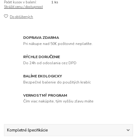
Počet kusov v balení:
1 ks
Strážiť cenu / dostupnosť
Do obľúbených
DOPRAVA ZDARMA
Pri nákupe nad 50€ poštovné neplatíte.
RÝCHLE DORUČENIE
Do 24h od odoslania cez DPD
BALÍME EKOLOGICKY
Bezpečné balenie do použitých krabíc
VERNOSTNÝ PROGRAM
Čím viac nakúpite, tým vyššiu zľavu máte
Kompletné špecifikácie