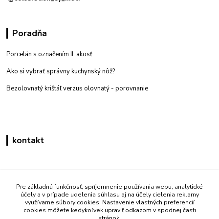
Poradňa
Porcelán s označením II. akosť
Ako si vybrať správny kuchynský nôž?
Bezolovnatý krištáľ verzus olovnatý -
porovnanie
kontakt
Zákaznícka podpora eshop mati
+421 908 861 051
Pre základnú funkčnosť, spríjemnenie používania webu, analytické
účely a v prípade udelenia súhlasu aj na účely cielenia reklamy
(Po - Pia 7:30-15:30)
využívame súbory cookies. Nastavenie vlastných preferencií
cookies môžete kedykoľvek upraviť odkazom v spodnej časti
info@mati.sk
stránok.