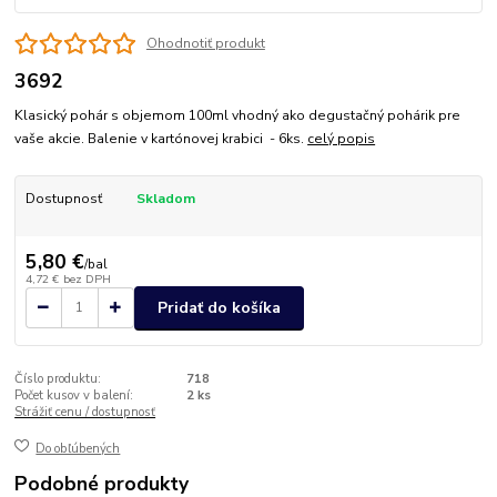
Ohodnotiť produkt
3692
Klasický pohár s objemom 100ml vhodný ako degustačný pohárik pre
vaše akcie. Balenie v kartónovej krabici - 6ks.
celý popis
Dostupnosť
Skladom
5,80 €
/
bal
4,72 €
bez DPH
Pridať do košíka
Číslo produktu:
718
Počet kusov v balení:
2 ks
Strážiť cenu / dostupnosť
Do obľúbených
Podobné produkty