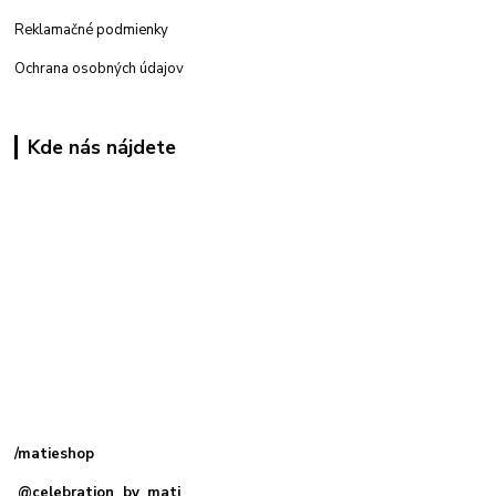
Reklamačné podmienky
Ochrana osobných údajov
Kde nás nájdete
Kamenná
predajňa: Priemyselná 2, 949 01 Nitra
/matieshop
@celebration_by_mati