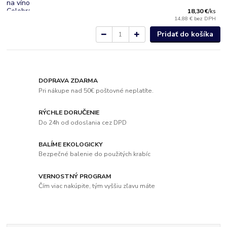
18,30 €
/
ks
14,88 €
bez DPH
Pridať do košíka
DOPRAVA ZDARMA
Pri nákupe nad 50€ poštovné neplatíte.
RÝCHLE DORUČENIE
Do 24h od odoslania cez DPD
BALÍME EKOLOGICKY
Bezpečné balenie do použitých krabíc
VERNOSTNÝ PROGRAM
Čím viac nakúpite, tým vyššiu zľavu máte