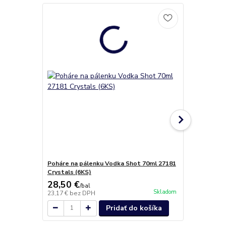
Poháre na pálenku Vodka Shot 70ml 27181
Vodka Spiri
Crystals (6KS)
Crystals (6
28,50 €
26,80 €
/
bal
/
b
Skladom
23,17 €
bez DPH
21,79 €
bez 
Pridať do košíka