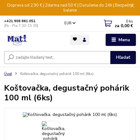
Doprava od 2,90 € | Zdarma nad 50 € | Doručenie do 24h | Bezpečné
balenie
0
ks
+421 908 861 051
EUR
za
0,00 €
(Po - Pia 7:30-15:30)
Menu
Hľadať
Úvod
Koštovačka, degustačný pohárik 100 ml (6ks)
Koštovačka, degustačný pohárik
100 ml (6ks)