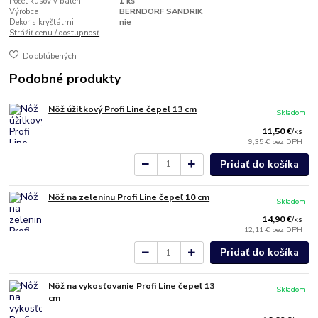
Počet kusov v balení:
1 ks
Výrobca:
BERNDORF SANDRIK
Dekor s kryštálmi:
nie
Strážiť cenu / dostupnosť
Do obľúbených
Podobné produkty
Nôž úžitkový Profi Line čepeľ 13 cm
Skladom
11,50 €
/
ks
9,35 €
bez DPH
Pridať do košíka
Nôž na zeleninu Profi Line čepeľ 10 cm
Skladom
14,90 €
/
ks
12,11 €
bez DPH
Pridať do košíka
Nôž na vykosťovanie Profi Line čepeľ 13
Skladom
cm