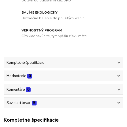
Do 24h od odoslania cez DPD
BALÍME EKOLOGICKY
Bezpečné balenie do použitých krabíc
VERNOSTNÝ PROGRAM
Čím viac nakúpite, tým vyššiu zľavu máte
Kompletné špecifikácie
Hodnotenie
0
Komentáre
0
Súvisiaci tovar
5
Kompletné špecifikácie