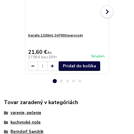
Karafa 1200ml 34799Swarovski
Džbán na vo
ofektom 220
21,60 €
18,70 €
/
ks
/
k
Skladom
17,56 €
bez DPH
15,20 €
bez 
Pridať do košíka
Tovar zaradený v kategóriách
varenie, pečenie
kuchynské nože
Berndorf Sandrik