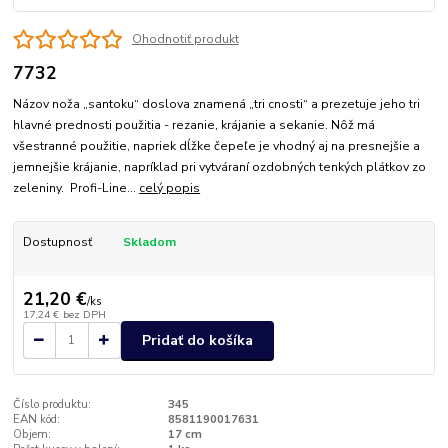
Ohodnotiť produkt
7732
Názov noža „santoku“ doslova znamená „tri cnosti“ a prezetuje jeho tri
hlavné prednosti použitia - rezanie, krájanie a sekanie. Nôž má
všestranné použitie, napriek dĺžke čepeľe je vhodný aj na presnejšie a
jemnejšie krájanie, napríklad pri vytváraní ozdobných tenkých plátkov zo
zeleniny. Profi-Line...
celý popis
Dostupnosť
Skladom
21,20 €
/
ks
17,24 €
bez DPH
Pridať do košíka
Číslo produktu:
345
EAN kód:
8581190017631
Objem:
17 cm