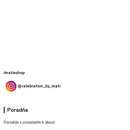
Kamenná
predajňa: Priemyselná 2, 949 01 Nitra
/matieshop
@celebration_by_mati
Poradňa
Porcelán s označením II. akosť