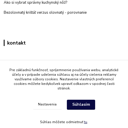
Ako si vybrať správny kuchynský nôž?
Bezolovnatý krištáľ verzus olovnatý -
porovnanie
kontakt
Zákaznícka podpora eshop mati
+421 908 861 051
Pre základnú funkčnosť, spríjemnenie používania webu, analytické
účely a v prípade udelenia súhlasu aj na účely cielenia reklamy
(Po - Pia 7:30-15:30)
využívame súbory cookies. Nastavenie vlastných preferencií
cookies môžete kedykoľvek upraviť odkazom v spodnej časti
info@mati.sk
stránok.
Súhlasím
Nastavenia
Súhlas môžete odmietnuť
tu
.
Vytvorené na
Eshop-rychlo.sk