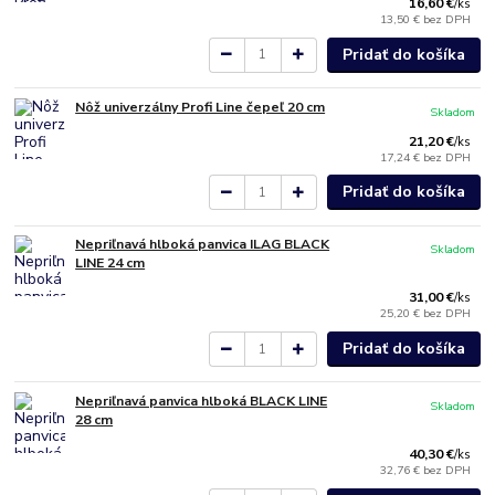
16,60 €
/
ks
13,50 €
bez DPH
Pridať do košíka
Nôž univerzálny Profi Line čepeľ 20 cm
Skladom
21,20 €
/
ks
17,24 €
bez DPH
Pridať do košíka
Nepriľnavá hlboká panvica ILAG BLACK
Skladom
LINE 24 cm
31,00 €
/
ks
25,20 €
bez DPH
Pridať do košíka
Nepriľnavá panvica hlboká BLACK LINE
Skladom
28 cm
40,30 €
/
ks
32,76 €
bez DPH