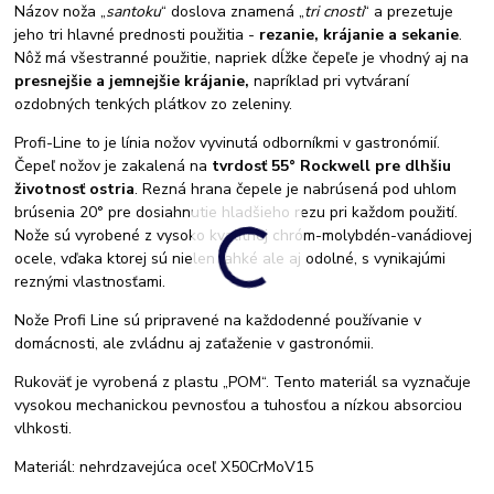
Názov noža „
santoku
“ doslova znamená „
tri cnosti
“ a prezetuje
jeho tri hlavné prednosti použitia -
rezanie, krájanie a sekanie
.
Nôž má všestranné použitie, napriek dĺžke čepeľe je vhodný aj na
presnejšie a jemnejšie krájanie,
napríklad pri vytváraní
ozdobných tenkých plátkov zo zeleniny.
Profi-Line to je línia nožov vyvinutá odborníkmi v gastronómií.
Čepeľ nožov je zakalená na
tvrdosť 55° Rockwell
pre dlhšiu
životnosť ostria
. Rezná hrana čepele je nabrúsená pod uhlom
brúsenia 20° pre dosiahnutie hladšieho rezu pri každom použití.
Nože sú vyrobené z vysoko kvalitnej chróm-molybdén-vanádiovej
ocele, vďaka ktorej sú nielen ľahké ale aj odolné, s vynikajúmi
reznými vlastnosťami.
Nože Profi Line sú pripravené na každodenné používanie v
domácnosti, ale zvládnu aj zaťaženie v gastronómii.
Rukoväť je vyrobená z plastu „POM“. Tento materiál sa vyznačuje
vysokou mechanickou pevnosťou a tuhosťou a nízkou absorciou
vlhkosti.
Materiál: nehrdzavejúca oceľ X50CrMoV15