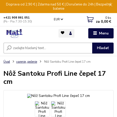
Doprava od 2,90 € | Zdarma nad 50 € | Doručenie do 24h | Bezpečné
balenie
0
ks
+421 908 861 051
EUR
za
0,00 €
(Po - Pia 7:30-15:30)
Menu
Hľadať
Úvod
varenie, pečenie
Nôž Santoku Profi Line čepeľ 17 cm
Nôž Santoku Profi Line čepeľ 17
cm