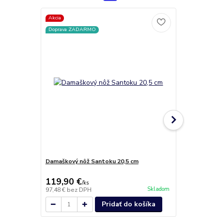
Akcia
Doprava ZA
Doprava ZADARMO
Damaškový nôž Santoku 20,5 cm
Damaškový n
119,90 €
119,90 
/
ks
Skladom
97,48 €
bez DPH
97,48 €
bez 
Pridať do košíka