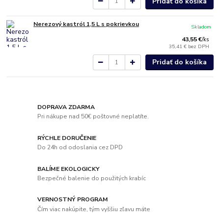
Pridať do košíka
Nerezový kastról 1,5 L s pokrievkou
Skladom
43,55 €
/
ks
35,41 €
bez DPH
Pridať do košíka
DOPRAVA ZDARMA
Pri nákupe nad 50€ poštovné neplatíte.
RÝCHLE DORUČENIE
Do 24h od odoslania cez DPD
BALÍME EKOLOGICKY
Bezpečné balenie do použitých krabíc
VERNOSTNÝ PROGRAM
Čím viac nakúpite, tým vyššiu zľavu máte