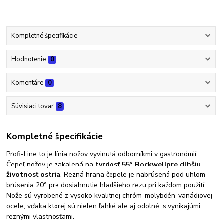
Kompletné špecifikácie
Hodnotenie
0
Komentáre
0
Súvisiaci tovar
8
Kompletné špecifikácie
Profi-Line to je línia nožov vyvinutá odborníkmi v gastronómií.
Čepeľ nožov je zakalená na
tvrdosť 55° Rockwell
pre dlhšiu
životnosť ostria
. Rezná hrana čepele je nabrúsená pod uhlom
brúsenia 20° pre dosiahnutie hladšieho rezu pri každom použití.
Nože sú vyrobené z vysoko kvalitnej chróm-molybdén-vanádiovej
ocele, vďaka ktorej sú nielen ľahké ale aj odolné, s vynikajúmi
reznými vlastnosťami.