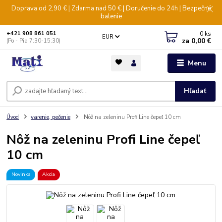
Doprava od 2,90 € | Zdarma nad 50 € | Doručenie do 24h | Bezpečné
balenie
0
ks
+421 908 861 051
EUR
za
0,00 €
(Po - Pia 7:30-15:30)
Menu
Hľadať
Úvod
varenie, pečenie
Nôž na zeleninu Profi Line čepeľ 10 cm
Nôž na zeleninu Profi Line čepeľ
10 cm
Novinka
Akcia