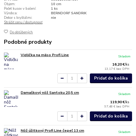
Objem:
10 cm
Počet kusov v balení:
1 ks
Výrobca:
BERNDORF SANDRIK
Dekor s kryštálmi:
nie
Strážiť cenu / dostupnosť
Do obľúbených
Podobné produkty
Vidlička na mäso Profi Line
Skladom
16,20 €
/
ks
13,17 €
bez DPH
Pridať do košíka
Damaškový nôž Santoku 20,5 cm
Skladom
119,90 €
/
ks
97,48 €
bez DPH
Pridať do košíka
Nôž úžitkový Profi Line čepeľ 13 cm
Skladom