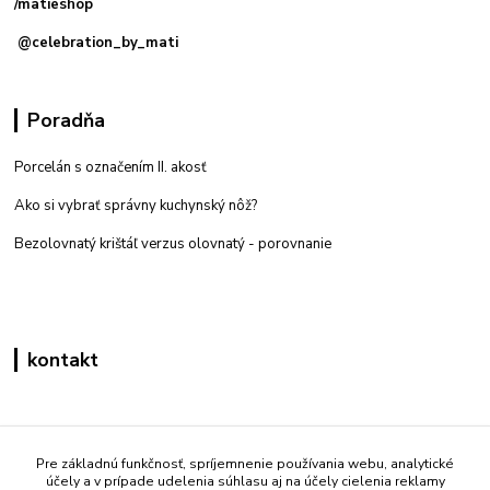
/matieshop
@celebration_by_mati
Poradňa
Porcelán s označením II. akosť
Ako si vybrať správny kuchynský nôž?
Bezolovnatý krištáľ verzus olovnatý -
porovnanie
kontakt
Zákaznícka podpora eshop mati
+421 908 861 051
Pre základnú funkčnosť, spríjemnenie používania webu, analytické
účely a v prípade udelenia súhlasu aj na účely cielenia reklamy
(Po - Pia 7:30-15:30)