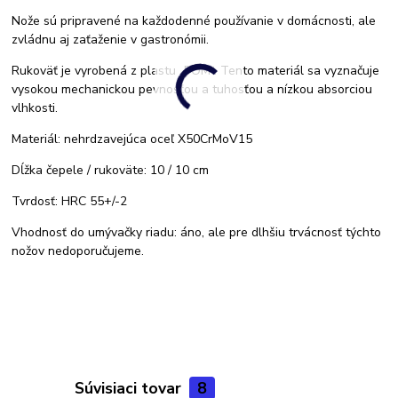
Nože sú pripravené na každodenné používanie v domácnosti, ale
zvládnu aj zaťaženie v gastronómii.
Rukoväť je vyrobená z plastu „POM“. Tento materiál sa vyznačuje
vysokou mechanickou pevnosťou a tuhosťou a nízkou absorciou
vlhkosti.
Materiál: nehrdzavejúca oceľ X50CrMoV15
Dĺžka čepele / rukoväte: 10 / 10 cm
Tvrdosť: HRC 55+/-2
Vhodnosť do umývačky riadu: áno, ale pre dlhšiu trvácnosť týchto
nožov nedoporučujeme.
Súvisiaci tovar
8