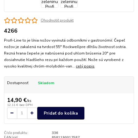
Ohodnotiť produkt
4266
Profi-Line to je línia nožov vyvinutá odborníkmi v gastronómií. Čepeľ
nožov je zakalená na tvrdosť 55° Rockwellpre dlhšiu životnosť ostria.
Rezná hrana čepele je nabrúsená pod uhlom brúsenia 20° pre
dosiahnutie hladšieho rezu pri každom použití. Nože sú vyrobené z
vysoko kvalitnej chróm-molybdén-van...
celý popis
Dostupnosť
Skladom
14,90 €
/
ks
12,11 €
bez DPH
Pridať do košíka
Číslo produktu:
336
EAN kód:
8581190017587