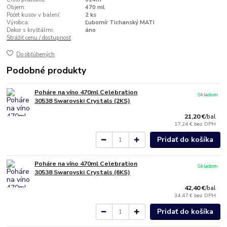
Objem:
470 ml
Počet kusov v balení:
2 ks
Výrobca:
Ľubomír Tichanský MATI
Dekor s kryštálmi:
áno
Strážiť cenu / dostupnosť
Do obľúbených
Podobné produkty
Poháre na víno 470ml Celebration
Skladom
30538 Swarovski Crystals (2KS)
21,20 €
/
bal
17,24 €
bez DPH
Pridať do košíka
Poháre na víno 470ml Celebration
Skladom
30538 Swarovski Crystals (6KS)
42,40 €
/
bal
34,47 €
bez DPH
Pridať do košíka