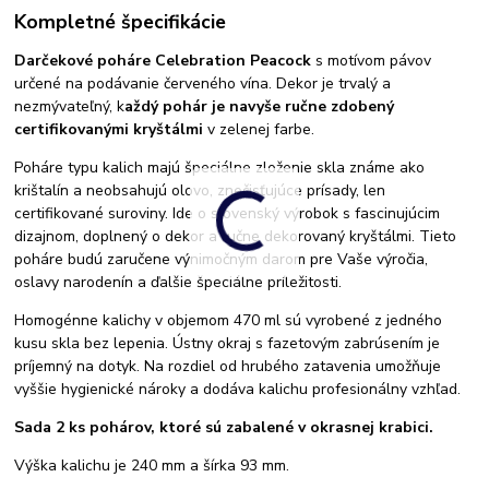
Kompletné špecifikácie
Darčekové poháre Celebration Peacock
s motívom pávov
určené na podávanie červeného vína. Dekor je trvalý a
nezmývateľný, k
aždý pohár je navyše ručne zdobený
certifikovanými kryštálmi
v zelenej farbe.
Poháre typu kalich majú špeciálne zloženie skla známe ako
krištalín a neobsahujú olovo, znečisťujúce prísady, len
certifikované suroviny. Ide o slovenský výrobok s fascinujúcim
dizajnom, doplnený o dekor a ručne dekorovaný kryštálmi. Tieto
poháre budú zaručene výnimočným darom pre Vaše výročia,
oslavy narodenín a ďalšie špeciálne príležitosti.
Homogénne kalichy v objemom 470 ml sú vyrobené z jedného
kusu skla bez lepenia. Ústny okraj s fazetovým zabrúsením je
príjemný na dotyk. Na rozdiel od hrubého zatavenia umožňuje
vyššie hygienické nároky a dodáva kalichu profesionálny vzhľad.
Sada 2 ks pohárov, ktoré sú zabalené v okrasnej krabici.
Výška kalichu je 240 mm a šírka 93 mm.