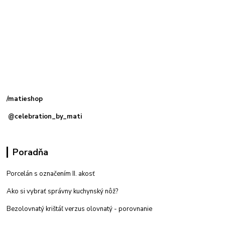
Kamenná
predajňa: Priemyselná 2, 949 01 Nitra
/matieshop
@celebration_by_mati
Poradňa
Porcelán s označením II. akosť
Ako si vybrať správny kuchynský nôž?
Bezolovnatý krištáľ verzus olovnatý -
porovnanie