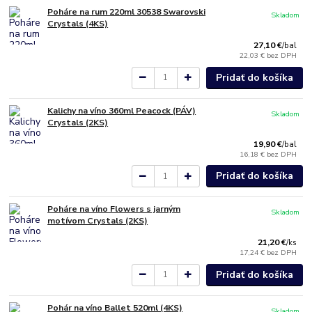
Poháre na rum 220ml 30538 Swarovski
Skladom
Crystals (4KS)
27,10 €
/
bal
22,03 €
bez DPH
Pridať do košíka
Kalichy na víno 360ml Peacock (PÁV)
Skladom
Crystals (2KS)
19,90 €
/
bal
16,18 €
bez DPH
Pridať do košíka
Poháre na víno Flowers s jarným
Skladom
motívom Crystals (2KS)
21,20 €
/
ks
17,24 €
bez DPH
Pridať do košíka
Pohár na víno Ballet 520ml (4KS)
Skladom