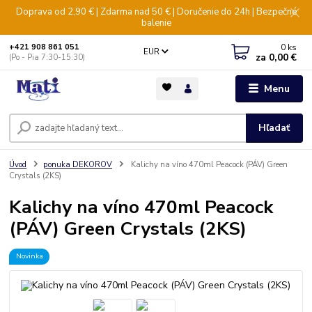
Doprava od 2,90 € | Zdarma nad 50 € | Doručenie do 24h | Bezpečné
balenie
0
ks
+421 908 861 051
EUR
za
0,00 €
(Po - Pia 7:30-15:30)
Menu
Hľadať
Úvod
ponuka DEKOROV
Kalichy na víno 470ml Peacock (PÁV) Green
Crystals (2KS)
Kalichy na víno 470ml Peacock
(PÁV) Green Crystals (2KS)
Novinka