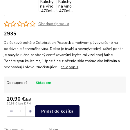
Ohodnotiť produkt
2935
Darčekové poháre Celebration Peacock s motívom pávov určené na
podávanie červeného vína. Dekor je trvalý a nezmývateľný, každý pohár
je navyše ručne zdobený certifikovanými kryštálmi v zelenej farbe.
Poháre typu kalich majú špeciálne zloženie skla známe ako krištalín a
neobsahujú olovo, znečisťujúce...
celý popis
Dostupnosť
Skladom
20,90 €
/
bal
16,99 €
bez DPH
Pridať do košíka
Číslo produktu:
014m