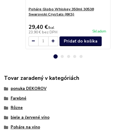
Poháre Globo Whiskey 350ml 30538
Poháre na š
Swarovski Crystals (6KS)
30538 Swaro
29,40 €
19,30 €
/
bal
/
b
Skladom
23,90 €
bez DPH
15,69 €
bez 
Pridať do košíka
Tovar zaradený v kategóriách
ponuka DEKOROV
Farebné
Rôzne
biele a červené víno
Poháre na víno