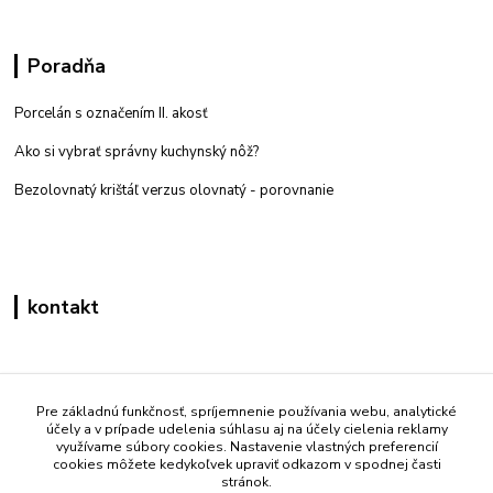
Poradňa
Porcelán s označením II. akosť
Ako si vybrať správny kuchynský nôž?
Bezolovnatý krištáľ verzus olovnatý -
porovnanie
kontakt
Zákaznícka podpora eshop mati
+421 908 861 051
Pre základnú funkčnosť, spríjemnenie používania webu, analytické
účely a v prípade udelenia súhlasu aj na účely cielenia reklamy
(Po - Pia 7:30-15:30)
využívame súbory cookies. Nastavenie vlastných preferencií
cookies môžete kedykoľvek upraviť odkazom v spodnej časti
info@mati.sk
stránok.