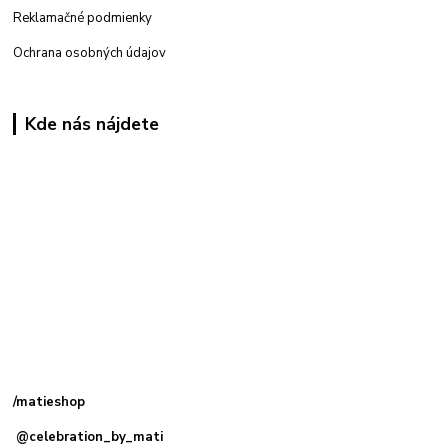
Reklamačné podmienky
Ochrana osobných údajov
Kde nás nájdete
Kamenná
predajňa: Priemyselná 2, 949 01 Nitra
/matieshop
@celebration_by_mati