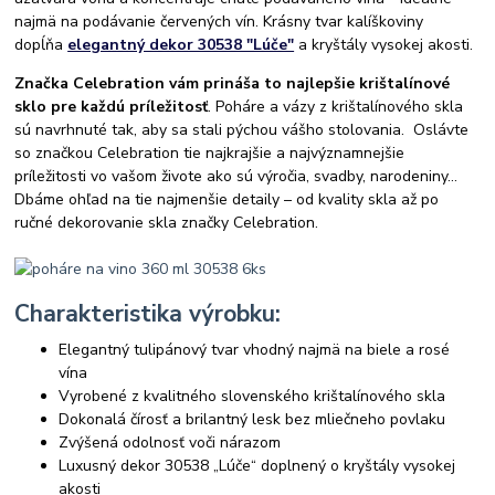
najmä na podávanie červených vín. Krásny tvar kalíškoviny
dopĺňa
elegantný dekor 30538 "Lúče"
a kryštály vysokej akosti.
Značka Celebration vám prináša to najlepšie krištalínové
sklo pre každú príležitosť
. Poháre a vázy z krištalínového skla
sú navrhnuté tak, aby sa stali pýchou vášho stolovania. Oslávte
so značkou Celebration tie najkrajšie a najvýznamnejšie
príležitosti vo vašom živote ako sú výročia, svadby, narodeniny...
Dbáme ohľad na tie najmenšie detaily – od kvality skla až po
ručné dekorovanie skla značky Celebration.
Charakteristika výrobku:
Elegantný tulipánový tvar vhodný najmä na biele a rosé
vína
Vyrobené z kvalitného slovenského krištalínového skla
Dokonalá čírosť a brilantný lesk bez mliečneho povlaku
Zvýšená odolnosť voči nárazom
Luxusný dekor 30538 „Lúče“ doplnený o kryštály vysokej
akosti