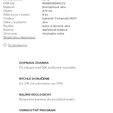
EAN kód:
8588006068122
Materiál:
Krištalínové sklo
Objem:
470 ml
Počet kusov v balení:
6 ks
Výrobca:
Ľubomír Tichanský MATI
Dekor s kryštálmi:
áno
Použitie:
biele a červené víno
Balenie:
darčeková krabica
Umývanie:
Umývajte ručne
Strážiť cenu / dostupnosť
Do obľúbených
DOPRAVA ZDARMA
Pri nákupe nad 50€ poštovné neplatíte.
RÝCHLE DORUČENIE
Do 24h od odoslania cez DPD
BALÍME EKOLOGICKY
Bezpečné balenie do použitých krabíc
VERNOSTNÝ PROGRAM