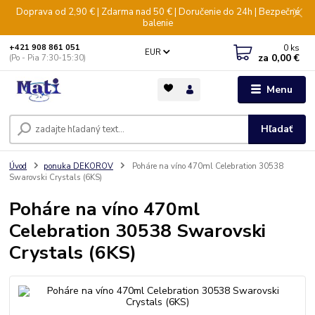
Doprava od 2,90 € | Zdarma nad 50 € | Doručenie do 24h | Bezpečné
balenie
0
ks
+421 908 861 051
EUR
za
0,00 €
(Po - Pia 7:30-15:30)
Menu
Hľadať
Úvod
ponuka DEKOROV
Poháre na víno 470ml Celebration 30538
Swarovski Crystals (6KS)
Poháre na víno 470ml
Celebration 30538 Swarovski
Crystals (6KS)