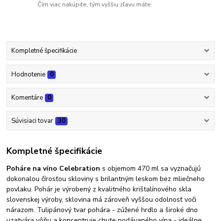
Čím viac nakúpite, tým vyššiu zľavu máte
Kompletné špecifikácie
Hodnotenie
0
Komentáre
0
Súvisiaci tovar
30
Kompletné špecifikácie
Poháre na víno Celebration
s objemom 470 ml sa vyznačujú
dokonalou čírosťou skloviny s brilantným leskom bez mliečneho
povlaku. Pohár je výrobený z kvalitného krištalínového skla
slovenskej výroby, sklovina má zároveň vyššou odolnosť voči
nárazom. Tulipánový tvar pohára - zúžené hrdlo a široké dno
uzatvára vôňu a koncentruje chute podávaného vína - ideálne