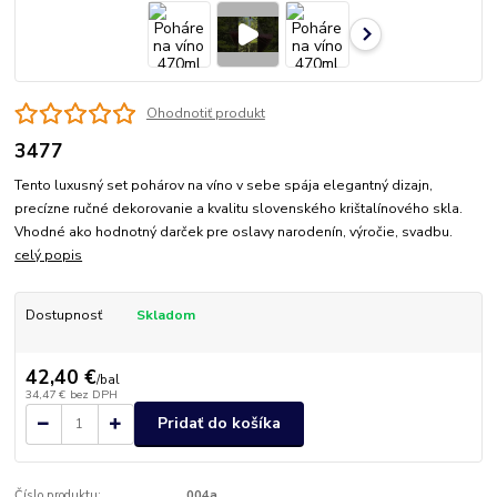
Ohodnotiť produkt
3477
Tento luxusný set pohárov na víno v sebe spája elegantný dizajn,
precízne ručné dekorovanie a kvalitu slovenského krištalínového skla.
Vhodné ako hodnotný darček pre oslavy narodenín, výročie, svadbu.
celý popis
Dostupnosť
Skladom
42,40 €
/
bal
34,47 €
bez DPH
Pridať do košíka
Číslo produktu:
004a