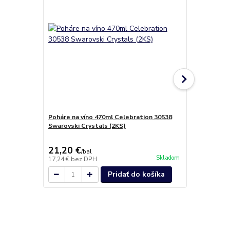
Poháre na víno 470ml Celebration 30538
Darčeková s
Swarovski Crystals (2KS)
30538 Swaro
21,20 €
30,50 €
/
bal
/
b
Skladom
17,24 €
bez DPH
24,80 €
bez 
Pridať do košíka