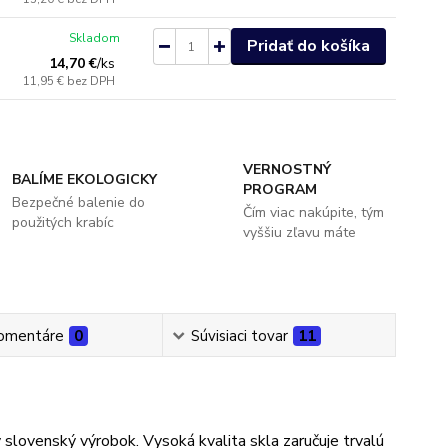
Skladom
Pridať do košíka
14,70 €
/
ks
11,95 €
bez DPH
VERNOSTNÝ
BALÍME EKOLOGICKY
PROGRAM
Bezpečné balenie do
Čím viac nakúpite, tým
použitých krabíc
vyššiu zľavu máte
omentáre
0
Súvisiaci tovar
11
 slovenský výrobok. Vysoká kvalita skla zaručuje trvalú