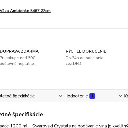
Váza Ambiente 5467 27cm
DOPRAVA ZDARMA
RÝCHLE DORUČENIE
Pri nákupe nad 50€
Do 24h od odoslania
poštovné neplatíte.
cez DPD
etné špecifikácie
Hodnotenie
1
K
tné špecifikácie
sace 1200 ml – Swarovski Crystals na podávanie vína je kvalitný