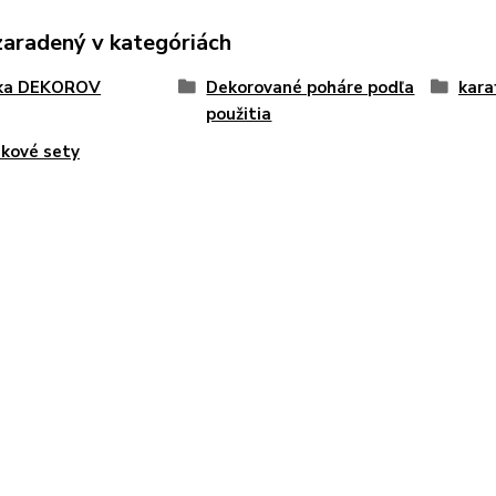
zaradený v kategóriách
ka DEKOROV
Dekorované poháre podľa
kara
použitia
kové sety