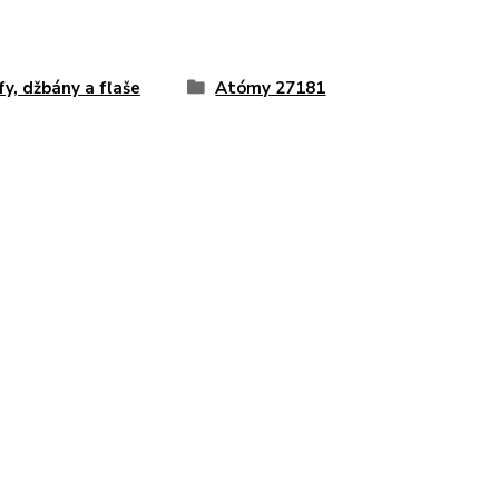
fy, džbány a fľaše
Atómy 27181