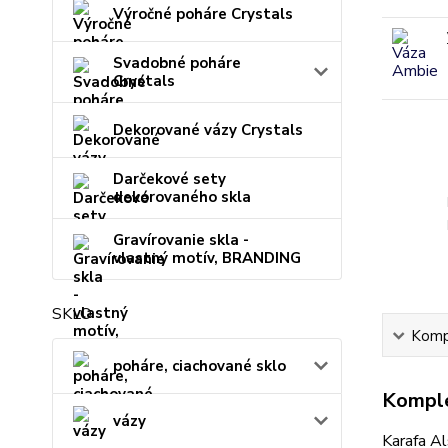
Výročné poháre Crystals
Svadobné poháre
Crystals
Dekorované vázy Crystals
Darčekové sety
dekorovaného skla
Gravírovanie skla -
vlastný motív, BRANDING
SKLO
Kompl
poháre, ciachované sklo
Komple
vázy
Karafa Al