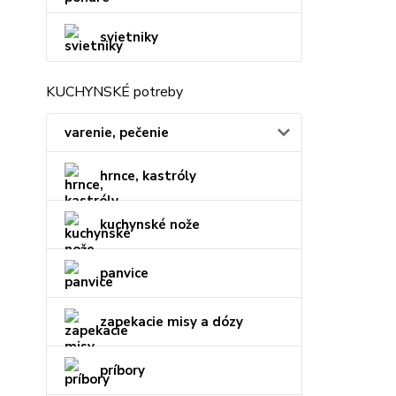
svietniky
KUCHYNSKÉ potreby
varenie, pečenie
hrnce, kastróly
kuchynské nože
panvice
zapekacie misy a dózy
príbory