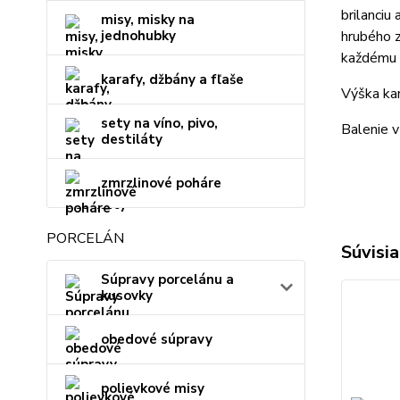
brilanciu
misy, misky na
jednohubky
hrubého z
každému 
karafy, džbány a fľaše
Výška ka
sety na víno, pivo,
Balenie v 
destiláty
zmrzlinové poháre
PORCELÁN
Súvisia
Súpravy porcelánu a
kusovky
obedové súpravy
polievkové misy