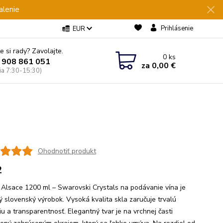
alenie
Prihlásenie
EUR
e si rady? Zavolajte.
0
ks
 908 861 051
za
0,00 €
Pia 7:30-15:30)
Ohodnotiť produkt
2
 Alsace 1200 ml – Swarovski Crystals na podávanie vína je
ný slovenský výrobok. Vysoká kvalita skla zaručuje trvalú
iu a transparentnosť. Elegantný tvar je na vrchnej časti