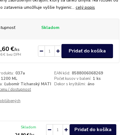
ený zabrúseným okrajom, ktorý sa ľahko umýva. Na rozdiel od
o zatavenia umožňuje vyššie hygienic...
celý popis
tupnosť
Skladom
,60 €
/
ks
Pridať do košíka
56 €
bez DPH
roduktu:
037a
EAN kód:
8588006068269
1200 ML
Počet kusov v balení:
1 ks
a:
Ľubomír Tichanský MATI
Dekor s kryštálmi:
áno
 cenu / dostupnosť
obľúbených
Skladom
Pridať do košíka
24,90 €
/
ks