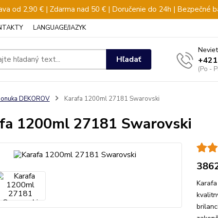
va od 2,90 € | Zdarma nad 50 € | Doručenie do 24h | Bezpečné b
NTAKTY
LANGUAGE/JAZYK
Neviet
Hľadať
+421
(Po - 
ponuka DEKOROV
Karafa 1200ml 27181 Swarovski
fa 1200ml 27181 Swarovski
386
Karafa
kvalit
brilanc