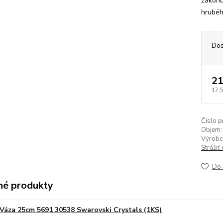
zakonč
hrubéh
Dos
21
17,
Číslo p
Objem:
Výrobc
Strážiť
Do 
é produkty
Váza 25cm 5691 30538 Swarovski Crystals (1KS)