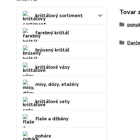
Tovar 
krištáľový sortiment
ponu
farebný krištáľ
Darče
brúsený krištáľ
krištáľové vázy
misy, dózy, etažéry
krištáľové sety
fľaše a džbány
poháre