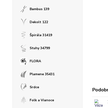
Bambus 139
Dekolt 122
Špirála 31419
Stuhy 34799
FLORA
Plamene 35431
Srdce
Podobn
Folk a Vianoce