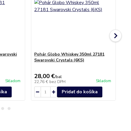
warovski
Pohár Globo Whiskey 350ml 27181
Po
Swarovski Crystals (6KS)
271
28,00 €
30
/
bal
Skladom
Skladom
22,76 €
bez DPH
24
šíka
Pridať do košíka