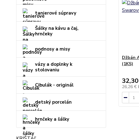
tanierové súpravy
Šálky na kávu a čaj,
hrnčeky
podnosy a misy
Džbán A
(1KS)
vázy a doplnky k
stolovaniu
32,30
Cibulák - originál
26,26 €
detský porcelán
hrnčeky a šálky
KRIŠTÁĽ