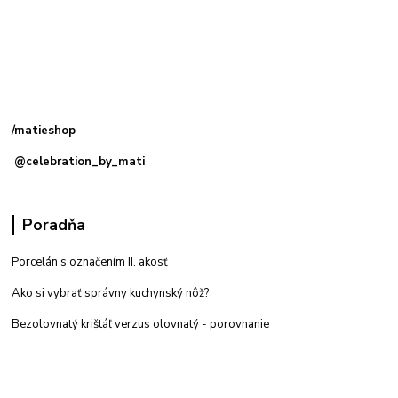
Kamenná
predajňa: Priemyselná 2, 949 01 Nitra
/matieshop
@celebration_by_mati
Poradňa
Porcelán s označením II. akosť
Ako si vybrať správny kuchynský nôž?
Bezolovnatý krištáľ verzus olovnatý -
porovnanie