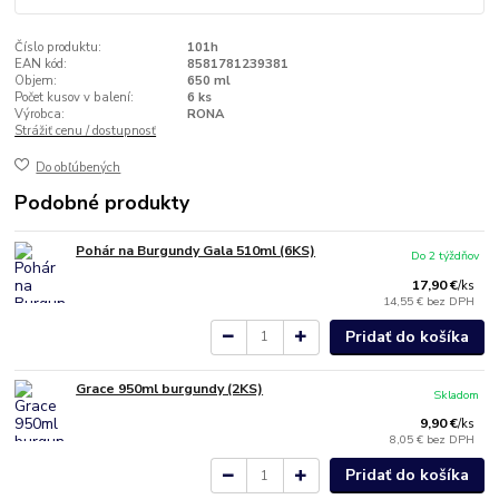
Číslo produktu:
101h
EAN kód:
8581781239381
Objem:
650 ml
Počet kusov v balení:
6 ks
Výrobca:
RONA
Strážiť cenu / dostupnosť
Do obľúbených
Podobné produkty
Pohár na Burgundy Gala 510ml (6KS)
Do 2 týždňov
17,90 €
/
ks
14,55 €
bez DPH
Pridať do košíka
Grace 950ml burgundy (2KS)
Skladom
9,90 €
/
ks
8,05 €
bez DPH
Pridať do košíka