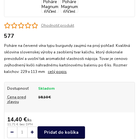
Ohodnotiť produkt
577
Poháre na červené vína typu burgundy zaujmú na prvý pohľad. Kvalitná
sklovina slovenskej výroby a zaoblený tvar kalichu, ktorý dokonale
prevzdušní a uvoľní tak aromatické vlastnosti nápoja. Tovar je cenovo
zvýhodnený kvôli náhradnému kartónovému baleniu po 6 ks. Rozmer
kalichov: 229 x 113 mm
celý popis
Dostupnosť
Skladom
Cena pred
18,10 €
zľavou
14,40 €
/
ks
11,71 €
bez DPH
Pridať do košíka