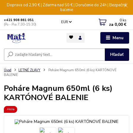
Doprava od 2,90 € | Zdarma nad 50 € | Doručenie do 24h | Bezpečné
balenie
0
ks
+421 908 861 051
EUR
za
0,00 €
(Po - Pia 7:30-15:30)
Menu
Hľadať
Úvod
LETNÉ ZĽAVY
Poháre Magnum 650ml (6 ks) KARTÓNOVÉ
BALENIE
Poháre Magnum 650ml (6 ks)
KARTÓNOVÉ BALENIE
Akcia