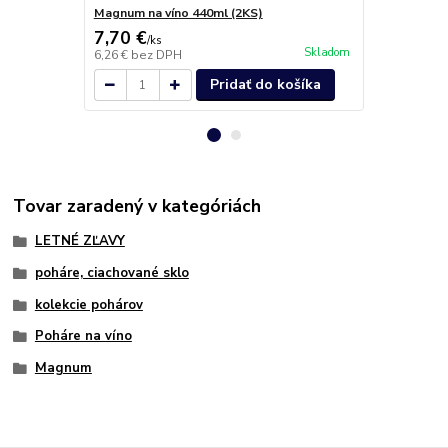
Magnum na víno 440ml (2KS)
Magnum Mart
7,70 €
6,00 €
/
ks
/
ks
Skladom
6,26 €
bez DPH
4,88 €
bez D
Pridať do košíka
Tovar zaradený v kategóriách
LETNÉ ZĽAVY
poháre, ciachované sklo
kolekcie pohárov
Poháre na víno
Magnum