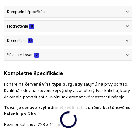
Kompletné špecifikácie
Hodnotenie
0
Komentáre
0
Súvisiaci tovar
2
Kompletné špecifikácie
Poháre na
červené vína typu burgundy
zaujmú na prvý pohľad.
Kvalitná sklovina slovenskej výroby a zaoblený tvar kalichu, ktorý
dokonale prevzdušní a uvoľní tak aromatické vlastnosti nápoja.
Tovar je cenovo zvýhodnený kvôli náhradnému kartónovému
baleniu po 6 ks.
Rozmer kalichov: 229 x 113 mm