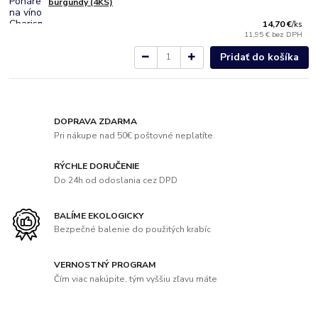
burgundy (4KS)
14,70 €
/
ks
11,95 €
bez DPH
Pridať do košíka
DOPRAVA ZDARMA
Pri nákupe nad 50€ poštovné neplatíte.
RÝCHLE DORUČENIE
Do 24h od odoslania cez DPD
BALÍME EKOLOGICKY
Bezpečné balenie do použitých krabíc
VERNOSTNÝ PROGRAM
Čím viac nakúpite, tým vyššiu zľavu máte