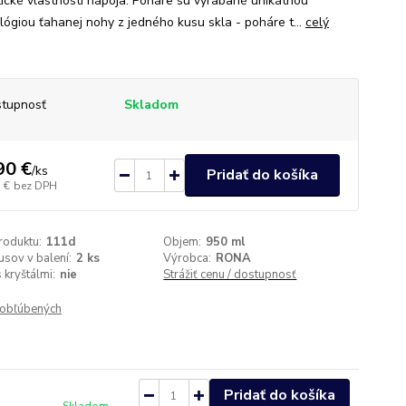
ické vlastnosti nápoja. Poháre sú vyrábané unikátnou
lógiou ťahanej nohy z jedného kusu skla - poháre t...
celý
tupnosť
Skladom
90 €
/
ks
Pridať do košíka
 €
bez DPH
roduktu:
111d
Objem:
950 ml
usov v balení:
2 ks
Výrobca:
RONA
 kryštálmi:
nie
Strážiť cenu / dostupnosť
obľúbených
Pridať do košíka