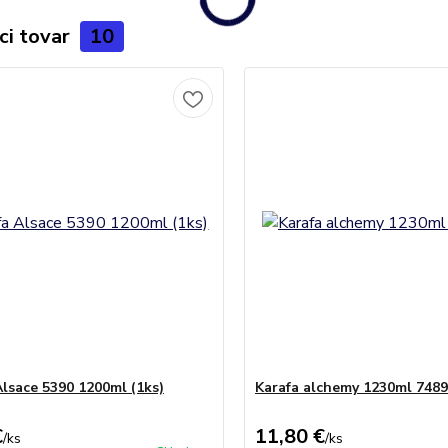
ci tovar
10
Alsace 5390 1200ml (1ks)
Karafa alchemy 1230ml 7489
€
11,80 €
/
ks
/
ks