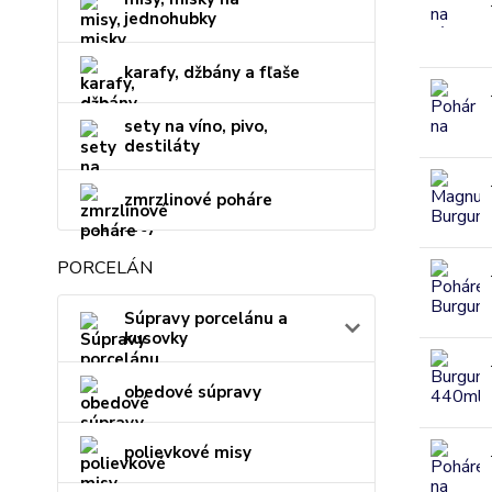
jednohubky
karafy, džbány a fľaše
sety na víno, pivo,
destiláty
zmrzlinové poháre
PORCELÁN
Súpravy porcelánu a
kusovky
obedové súpravy
polievkové misy