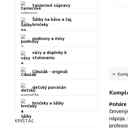
tanierové súpravy
Šálky na kávu a čaj,
hrnčeky
podnosy a misy
vázy a doplnky k
stolovaniu
Cibulák - originál
Kompl
detský porcelán
Komple
hrnčeky a šálky
Poháre
červenýc
nápoja.
KRIŠTÁĽ
profesio