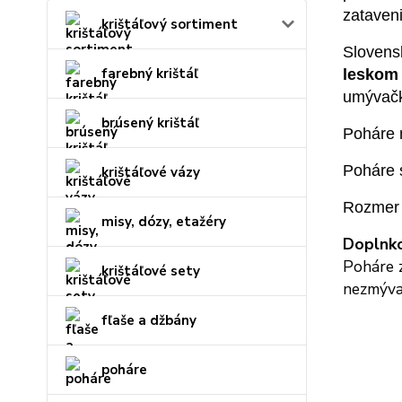
zataven
krištáľový sortiment
Slovens
farebný krištáľ
leskom 
umývačk
brúsený krištáľ
Poháre 
Poháre s
krištáľové vázy
Rozmer 
misy, dózy, etažéry
Doplnko
Poháre z
krištáľové sety
nezmýva
fľaše a džbány
poháre