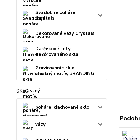
Svadobné poháre
Crystals
Dekorované vázy Crystals
Darčekové sety
dekorovaného skla
Gravírovanie skla -
vlastný motív, BRANDING
SKLO
poháre, ciachované sklo
Podobn
vázy
misy, misky na