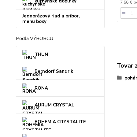
kuchynské doplnky
7,56 €
b
Jednorázový riad a príbor,
menu boxy
Podľa VÝROBCU
THUN
Tovar 
Berndorf Sandrik
pohár
RONA
AURUM CRYSTAL
BOHEMIA CRYSTALITE