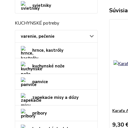
svietniky
Súvisia
KUCHYNSKÉ potreby
varenie, pečenie
hrnce, kastróly
kuchynské nože
panvice
zapekacie misy a dózy
Karafa 
príbory
9,30 