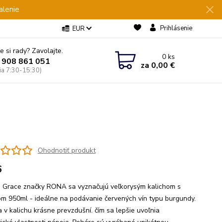
alenie
Prihlásenie
EUR
e si rady? Zavolajte.
0
ks
 908 861 051
za
0,00 €
Pia 7:30-15:30)
Ohodnotiť produkt
6
 Grace značky RONA sa vyznačujú veľkorysým kalichom s
m 950ml - ideálne na podávanie červených vín typu burgundy.
a v kalichu krásne prevzdušní. čím sa lepšie uvoľnia