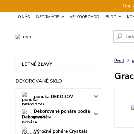
Dopra
O NÁS
INFORMÁCIE
VEĽKOOBCHOD
BLOG
KO
Úvod
p
LETNÉ ZĽAVY
Grac
DEKOROVANÉ SKLO
ponuka DEKOROV
Dekorované poháre podľa
použitia
Výročné poháre Crystals