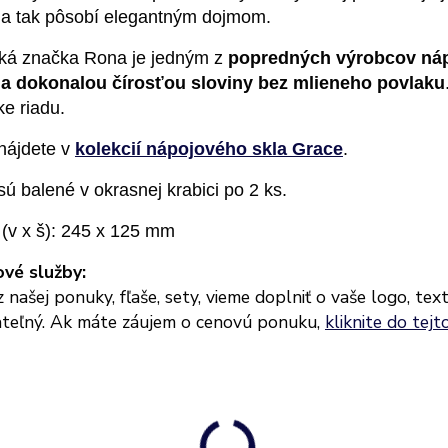
ia tak pôsobí elegantným dojmom.
ká značka Rona je jedným z
popredných výrobcov náp
a dokonalou čírosťou sloviny bez mlieneho povlaku
e riadu.
nájdete v
kolekcií nápojového skla Grace
.
ú balené v okrasnej krabici po 2 ks.
(v x š): 245 x 125 mm
vé služby:
 našej ponuky, fľaše, sety, vieme doplniť o vaše logo, tex
teľný. Ak máte záujem o cenovú ponuku,
kliknite do tejto