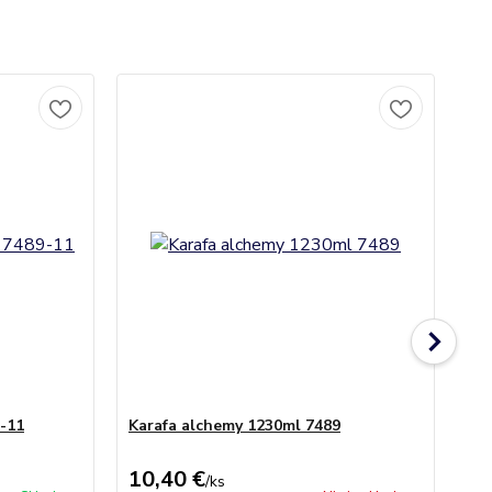
-11
Karafa alchemy 1230ml 7489
Ka
10,40 €
9,
/
ks