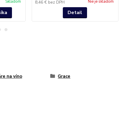
Skladom
Nie je skladom
8,46 €
bez DPH
7,
šíka
Detail
re na víno
Grace