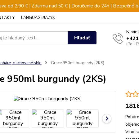
va od 2,90 € | Zdarma nad 50 € | Doručenie do 24h | Bezpečné b
NTAKTY
LANGUAGE/JAZYK
Neviet
Hľadať
+421
(Po - 
oháre, ciachované sklo
Grace 950ml burgundy (2KS)
e 950ml burgundy (2KS)
181
Poháre
objemo
Víno s