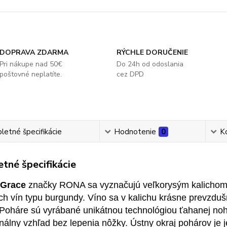
DOPRAVA ZDARMA
RÝCHLE DORUČENIE
Pri nákupe nad 50€
Do 24h od odoslania
poštovné neplatíte.
cez DPD
etné špecifikácie
Hodnotenie
0
K
tné špecifikácie
 Grace
značky RONA sa vyznačujú veľkorysým kalichom 
h vín typu burgundy. Víno sa v kalichu krásne prevzdušn
 Poháre sú vyrábané unikátnou technológiou ťahanej nohy
nálny vzhľad bez lepenia nôžky. Ústny okraj pohárov je