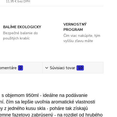
11,95 €
bez DPH
VERNOSTNÝ
BALÍME EKOLOGICKY
PROGRAM
Bezpečné balenie do
Čím viac nakúpite, tým
použitých krabíc
vyššiu zľavu máte
omentáre
0
Súvisiaci tovar
10
s objemom 950ml - ideálne na podávanie
í. čím sa lepšie uvoľnia aromatické vlastnosti
 z jedného kusu skla - poháre tak získajú
 jemne fazetovo zabrúsený - na rozdiel od hrubého