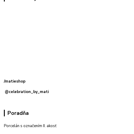
Kamenná
predajňa: Priemyselná 2, 949 01 Nitra
/matieshop
@celebration_by_mati
Poradňa
Porcelán s označením II. akosť