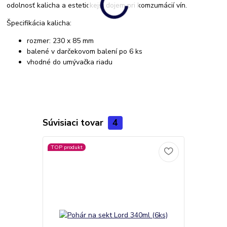
odolnosť kalicha a estetickejší dojem pri komzumácií vín.
Špecifikácia kalicha:
rozmer: 230 x 85 mm
balené v darčekovom balení po 6 ks
vhodné do umývačka riadu
Súvisiaci tovar
4
TOP produkt
TOP produkt