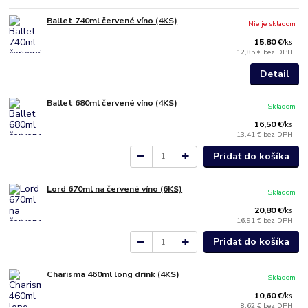
Ballet 740ml červené víno (4KS)
Nie je skladom
15,80 €
/
ks
12,85 €
bez DPH
Detail
Ballet 680ml červené víno (4KS)
Skladom
16,50 €
/
ks
13,41 €
bez DPH
Pridať do košíka
Lord 670ml na červené víno (6KS)
Skladom
20,80 €
/
ks
16,91 €
bez DPH
Pridať do košíka
Charisma 460ml long drink (4KS)
Skladom
10,60 €
/
ks
8,62 €
bez DPH