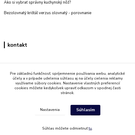
Ako si vybrať správny kuchynský nôž?
Bezolovnatý krištáľ verzus olovnatý -
porovnanie
kontakt
Zákaznícka podpora eshop mati
+421 908 861 051
Pre základnú funkčnosť, spríjemnenie používania webu, analytické
účely a v prípade udelenia súhlasu aj na účely cielenia reklamy
(Po - Pia 7:30-15:30)
využívame súbory cookies. Nastavenie vlastných preferencií
cookies môžete kedykoľvek upraviť odkazom v spodnej časti
info@mati.sk
stránok.
Súhlasím
Nastavenia
Súhlas môžete odmietnuť
tu
.
Vytvorené na
Eshop-rychlo.sk