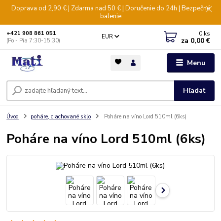
Doprava od 2,90 € | Zdarma nad 50 € | Doručenie do 24h | Bezpečné
balenie
0
ks
+421 908 861 051
EUR
za
0,00 €
(Po - Pia 7:30-15:30)
Menu
Hľadať
Úvod
poháre, ciachované sklo
Poháre na víno Lord 510ml (6ks)
Poháre na víno Lord 510ml (6ks)