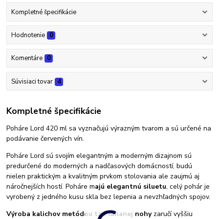
Kompletné špecifikácie
Hodnotenie
0
Komentáre
0
Súvisiaci tovar
4
Kompletné špecifikácie
Poháre Lord 420 ml sa vyznačujú výrazným tvarom a sú určené na
podávanie červených vín.
Poháre Lord sú svojím elegantným a moderným dizajnom sú
predurčené do moderných a nadčasových domácností, budú
nielen praktickým a kvalitným prvkom stolovania ale zaujmú aj
náročnejších hostí. Poháre m
ajú elegantnú siluetu
, celý pohár je
vyrobený z jedného kusu skla bez lepenia a nevzhľadných spojov.
Výroba kalichov metódou tzv. ťahanej nohy
zaručí vyššiu