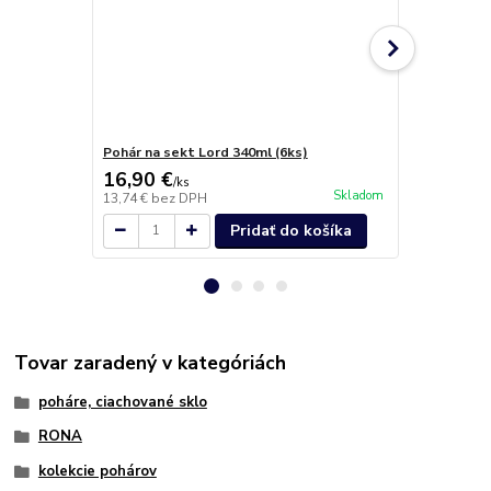
Pohár na sekt Lord 340ml (6ks)
Poháre na ví
16,90 €
19,80 €
/
ks
/
k
Skladom
13,74 €
bez DPH
16,10 €
bez 
Pridať do košíka
Tovar zaradený v kategóriách
poháre, ciachované sklo
RONA
kolekcie pohárov