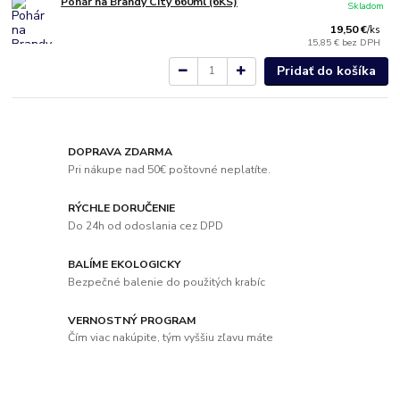
Pohár na Brandy City 660ml (6KS)
Skladom
19,50 €
/
ks
15,85 €
bez DPH
Pridať do košíka
DOPRAVA ZDARMA
Pri nákupe nad 50€ poštovné neplatíte.
RÝCHLE DORUČENIE
Do 24h od odoslania cez DPD
BALÍME EKOLOGICKY
Bezpečné balenie do použitých krabíc
VERNOSTNÝ PROGRAM
Čím viac nakúpite, tým vyššiu zľavu máte