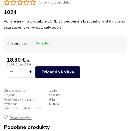
Ohodnotiť produkt
1024
Poháre na víno z kolekcie LORD sú vyrobené z kvalitného krištalínového
skla slovenskej výroby.
celý popis
Dostupnosť
Skladom
18,30 €
/
ks
14,88 €
bez DPH
Pridať do košíka
Číslo produktu:
114c
Objem:
510 ml
Počet kusov v balení:
6 ks
Výrobca:
RONA
Strážiť cenu / dostupnosť
Do obľúbených
Podobné produkty